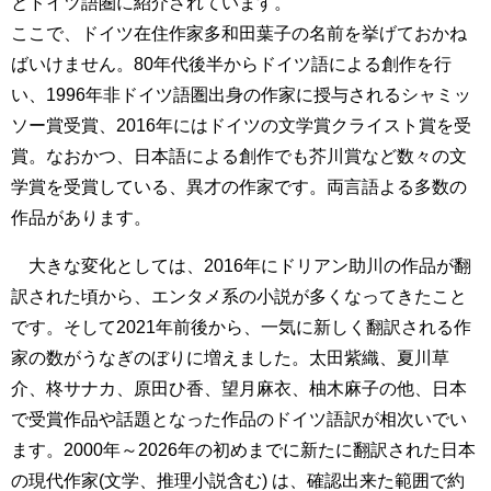
とドイツ語圏に紹介されています。
ここで、ドイツ在住作家多和田葉子の名前を挙げておかね
ばいけません。80年代後半からドイツ語による創作を行
い、1996年非ドイツ語圏出身の作家に授与されるシャミッ
ソー賞受賞、2016年にはドイツの文学賞クライスト賞を受
賞。なおかつ、日本語による創作でも芥川賞など数々の文
学賞を受賞している、異才の作家です。両言語よる多数の
作品があります。
大きな変化としては、2016年にドリアン助川の作品が翻
訳された頃から、エンタメ系の小説が多くなってきたこと
です。そして2021年前後から、一気に新しく翻訳される作
家の数がうなぎのぼりに増えました。太田紫織、夏川草
介、柊サナカ、原田ひ香、望月麻衣、柚木麻子の他、日本
で受賞作品や話題となった作品のドイツ語訳が相次いでい
ます。2000年～2026年の初めまでに新たに翻訳された日本
の現代作家(文学、推理小説含む) は、確認出来た範囲で約