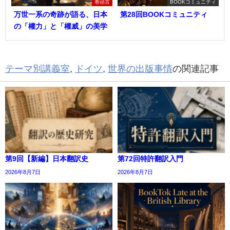
巻頭言
BOOKコミュニティ
万世一系の奇跡が語る、日本
第28回BOOKコミュニティ
の「權力」と「權威」の美学
テーマ別講義室
,
ドイツ
,
世界の出版事情
の関連記事
第9回【新編】日本翻訳史
第72回特許翻訳入門
2026年8月7日
2026年8月7日