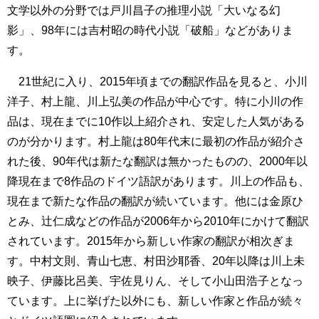
文学以外の分野では戸川昌子の推理小説「大いなる幻
影」、98年には吉村昭の時代小説「破船」などがありま
す。
21世紀に入り、2015年頃までの翻訳作品を見ると、小川
洋子、村上龍、川上弘美の作品が中心です。特に小川の作
品は、現在までに10作以上紹介され、安定した人気がある
のが分かります。村上龍は80年代末に最初の作品が紹介さ
れた後、90年代は新たな翻訳は無かったものの、2000年以
降現在まで8作品のドイツ語訳があります。川上の作品も、
現在まで新たな作品の翻訳が続いています。他には金原ひ
とみ、辻仁成などの作品が2006年から2010年にかけて翻訳
されています。2015年から新しい作家の翻訳が相次ぎま
す。中村文則、青山七恵、村田沙耶香、20年以降は川上未
映子、伊藤比呂美、宇佐見りん、そして小山田浩子となっ
ています。上に挙げた以外にも、新しい作家と作品が続々