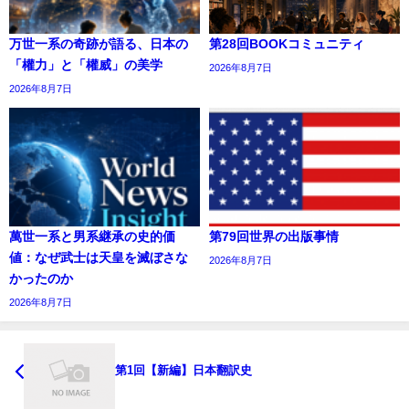
万世一系の奇跡が語る、日本の
第28回BOOKコミュニティ
「權力」と「權威」の美学
2026年8月7日
2026年8月7日
萬世一系と男系継承の史的価
第79回世界の出版事情
値：なぜ武士は天皇を滅ぼさな
2026年8月7日
かったのか
2026年8月7日
第1回【新編】日本翻訳史