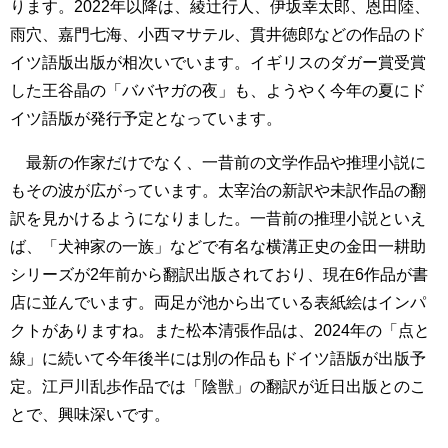
ります。2022年以降は、綾辻行人、伊坂幸太郎、恩田陸、
雨穴、嘉門七海、小西マサテル、貫井徳郎などの作品のド
イツ語版出版が相次いでいます。イギリスのダガー賞受賞
した王谷晶の「ババヤガの夜」も、ようやく今年の夏にド
イツ語版が発行予定となっています。
最新の作家だけでなく、一昔前の文学作品や推理小説に
もその波が広がっています。太宰治の新訳や未訳作品の翻
訳を見かけるようになりました。一昔前の推理小説といえ
ば、「犬神家の一族」などで有名な横溝正史の金田一耕助
シリーズが2年前から翻訳出版されており、現在6作品が書
店に並んでいます。両足が池から出ている表紙絵はインパ
クトがありますね。また松本清張作品は、2024年の「点と
線」に続いて今年後半には別の作品もドイツ語版が出版予
定。江戸川乱歩作品では「陰獣」の翻訳が近日出版とのこ
とで、興味深いです。