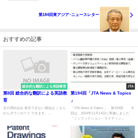
第184回東アジア･ニュースレター
おすすめの記事
総合的な翻訳による英語教育
JTA
第8回 総合的な翻訳による英語教
第194回「JTA News & Topics
育
」
文の埋め込み 表示できない場合は こちら
「JTA News & Topics 」 第194回 今
からダウンロード できます。...
回は、2024年11月14日に実施しました
「ノンフィクション・ライティン...