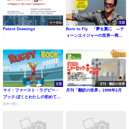
リーガル
文芸
Patent Drawings
Born to Fly 「夢を翼に ―テ
ィーンエイジャーの世界一周単
...
独飛行―」
...
文芸
月刊・翻訳の世界
マイ・ファースト・ラグビー・
月刊「翻訳の世界」1998年2月
ブック‐ぼくとわたしの初めての
...
ラグビーブック
音声で聞く...