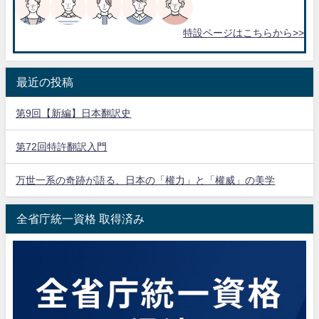
特設ページはこちらから>>
最近の投稿
第9回【新編】日本翻訳史
第72回特許翻訳入門
万世一系の奇跡が語る、日本の「權力」と「權威」の美学
全省庁統一資格 取得済み