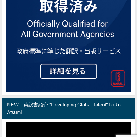
NEW！英訳書紹介 "Developing Global Talent" Ikuko
Atsumi
動
画