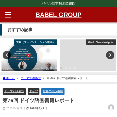
バベル知求翻訳図書館
BABEL GROUP
おすすめ記事
文芸（プレゼンテーション動画）
World News insights
ホーム
テーマ別講義室
第76回 ドイツ語圏書籍レポート
テーマ別講義室
ドイツ
世界の出版事情
第76回 ドイツ語圏書籍レポート
2026年4月22日
2026年7月7日