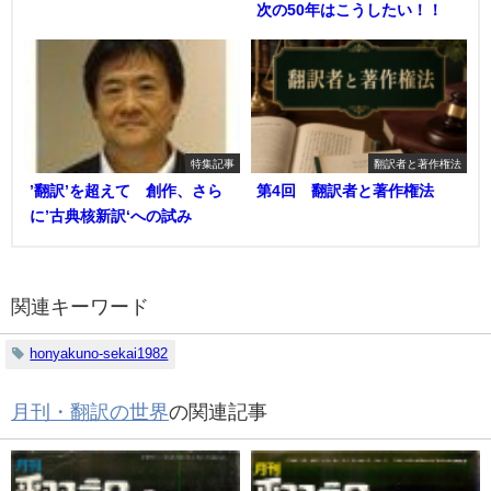
次の50年はこうしたい！！
特集記事
翻訳者と著作権法
’翻訳’を超えて 創作、さら
第4回 翻訳者と著作権法
に’古典核新訳‘への試み
関連キーワード
honyakuno-sekai1982
月刊・翻訳の世界
の関連記事