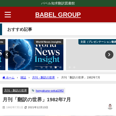
バベル知求翻訳図書館
BABEL GROUP
おすすめ記事
World News insights
文芸（プレゼンテーション動画）
ホーム
雑誌
月刊・翻訳の世界
月刊「翻訳の世界」1982年7月
月刊・翻訳の世界
honyakuno-sekai1982
月刊「翻訳の世界」1982年7月
1982年7月1日
2021年12月13日