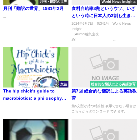
月刊・翻訳の世界
World News insights
月刊「翻訳の世界」1981年2月
食料自給率3割というウソ、いざ
という時に日本人の3割も生き延
...
びられない！？
2024年6月7日 第341号 World News
Insight
（Alumni編集室改
め） ...
文芸
総合的な翻訳による英語教育
The hip chick’s guide to
第7回 総合的な翻訳による英語教
macrobiotics: a philosophy
育
for achieving a radiant mind
...
第5文型が持つ特殊性 表示できない場合は
こちらからダウンロード できます。...
and fabulous body 「楽しくマ
クロビオティック―きれいな心
と体をつくろう！」