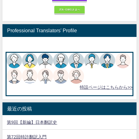
JTA-GWGさまへ
Professional Translators' Profile
特設ページはこちらから>>
最近の投稿
第9回【新編】日本翻訳史
第72回特許翻訳入門