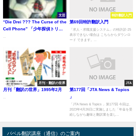
文芸
特許翻訳入門
“Die Drei ??? The Curse of the
第69回特許翻訳入門
Cell Phone” 「少年探偵トリ
「求人・求職支援システム」の特許訳-25
表示できない場合は こちらからダウンロ
オ 呪われた携帯電話」
...
ード できます。...
月刊・翻訳の世界
JTA
月刊「翻訳の世界」1995年2月
第177回「JTA News & Topics
」
...
「JTA News & Topics 」第177回 今回は、
2023年4月26日に実施しました「年金を受
給しながら趣味と翻訳業を楽し...
バベル翻訳講座（通信）のご案内