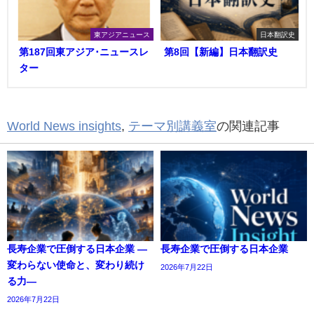
東アジアニュース
日本翻訳史
第187回東アジア･ニュースレ
第8回【新編】日本翻訳史
ター
World News insights
,
テーマ別講義室
の関連記事
長寿企業で圧倒する日本企業 ―
長寿企業で圧倒する日本企業
変わらない使命と、変わり続け
2026年7月22日
る力―
2026年7月22日