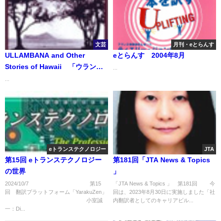
文芸
月刊・eとらんす
ULLAMBANA and Other
eとらんす 2004年8月
Stories of Hawaii 「ウランバ
...
ナ――ハワイの物語」
...
eトランステクノロジー
JTA
第15回 eトランステクノロジー
第181回「JTA News & Topics
の世界
」
2024/10/7 第15
「JTA News & Topics 」 第181回 今
回 翻訳プラットフォーム「YarakuZen」
回は、2023年8月30日に実施しました「社
小室誠
内翻訳者としてのキャリアビル...
一：Di...