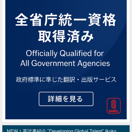
NEW！英訳書紹介 "Developing Global Talent" Ikuko