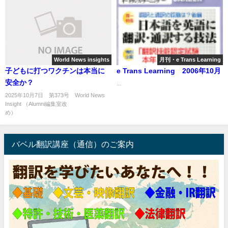
World News insights
月刊・e Trans Learning
子どもに打つワクチンは本当に
e Trans Learning 2006年10月
安全か？
...
2025年10月7日 第373号 World News
Insight （Alumni編集室改
め） ...
バベル翻訳講座（通信）のご案内