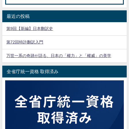
最近の投稿
第9回【新編】日本翻訳史
第72回特許翻訳入門
万世一系の奇跡が語る、日本の「權力」と「權威」の美学
全省庁統一資格 取得済み