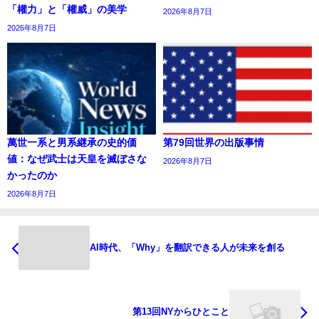
「權力」と「權威」の美学
2026年8月7日
2026年8月7日
萬世一系と男系継承の史的価
第79回世界の出版事情
値：なぜ武士は天皇を滅ぼさな
2026年8月7日
かったのか
2026年8月7日
AI時代、「Why」を翻訳できる人が未来を創る
第13回NYからひとこと