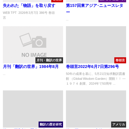
失われた「物語」を取り戻す
第157回東アジア･ニュースレタ
ー
WEB TPT 2026年3月7日 386号 巻頭
言 ..
...
月刊・翻訳の世界
巻頭言
月刊「翻訳の世界」1984年8月
巻頭言2022年6月7日第296号
...
50年の成果を基に、5月21日知求翻訳図書
館 （Global Wisdom Garden）開館！！ ―
１９７４ 創業、2024年で50周年 ...
翻訳の歴史研究
アメリカ