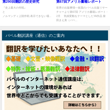
第290回翻訳の歴史研究
第67回アメリカ書籍レポート
『史上最大の作戦』
世界の出版事情―各国のバベル出版リサー
チャーより第67回 アメリカ書籍レポート -
ノルマンディ上陸作戦 表示できない場...
2月 気候変動をテーマとしたYA作品 柴
田きえ美（バベ...
バベル翻訳講座（通信）のご案内