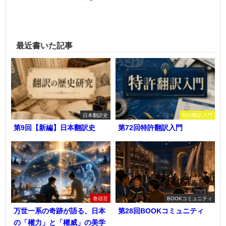
最近書いた記事
日本翻訳史
特許翻訳入門
第9回【新編】日本翻訳史
第72回特許翻訳入門
巻頭言
BOOKコミュニティ
万世一系の奇跡が語る、日本
第28回BOOKコミュニティ
の「權力」と「權威」の美学