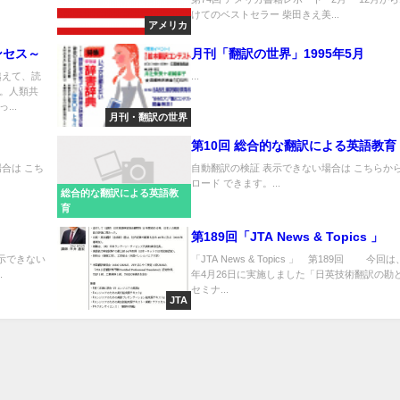
けてのベストセラー 柴田きえ美...
l Issues
アメリカ
心理面、
ンセス～
月刊「翻訳の世界」1995年5月
離婚を乗
越えて、読
...
。人類共
..
月刊・翻訳の世界
第10回 総合的な翻訳による英語教育
合は こち
自動翻訳の検証 表示できない場合は こちらか
ロード できます。...
総合的な翻訳による英語教
育
第189回「JTA News & Topics 」
表示できない
「JTA News & Topics 」 第189回 今回は、
.
年4月26日に実施しました「日英技術翻訳の勘
セミナ...
JTA