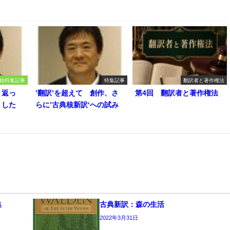
始特集記事
特集記事
翻訳者と著作権法
り返っ
’翻訳’を超えて 創作、さ
第4回 翻訳者と著作権法
うした
らに’古典核新訳‘への試み
集
古典新訳：森の生活
2022年3月31日