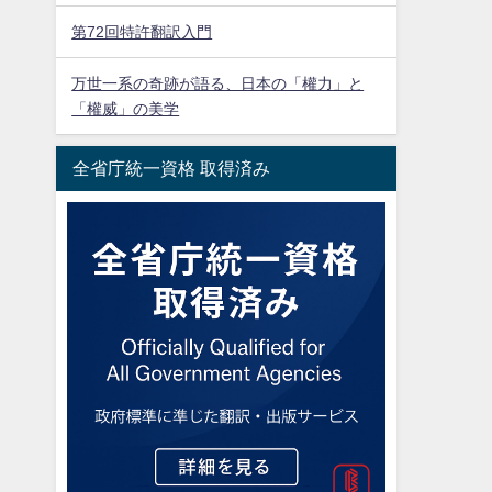
第72回特許翻訳入門
万世一系の奇跡が語る、日本の「權力」と
「權威」の美学
全省庁統一資格 取得済み