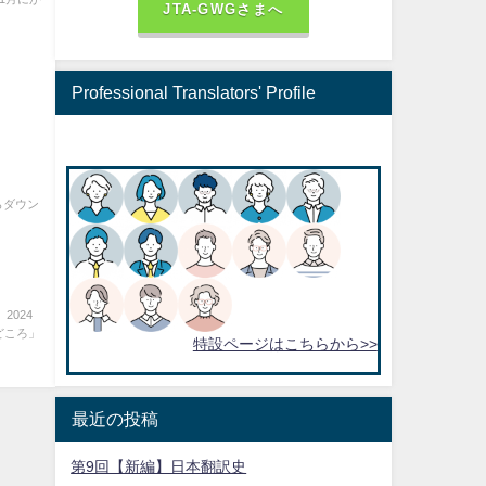
JTA-GWGさまへ
Professional Translators' Profile
らダウン
2024
どころ」
特設ページはこちらから>>
最近の投稿
第9回【新編】日本翻訳史