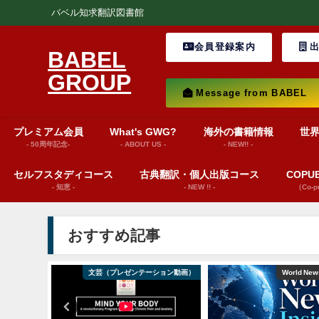
バベル知求翻訳図書館
会員登録案内
出
BABEL
GROUP
Message from BABEL
プレミアム会員
What's GWG?
海外の書籍情報
世
- 50周年記念-
- ABOUT US -
- NEW!! -
セルフスタディコース
古典翻訳・個人出版コース
COP
- 知恵 -
- NEW !! -
（Co-
おすすめ記事
ション動画）
文芸（プレゼンテーション動画）
World News