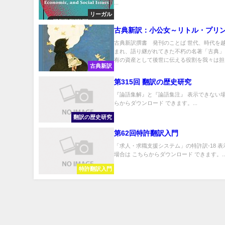
Survivor’s Guide to the Legal,
...
Emotional, Economic, and Socia
リーガル
“ 「良識のある離婚」 「法律面、
古典新訳：小公女～リトル・プリ
経済面、及び社会問題において、
古典新訳撰書 発刊のことば 世代、時代を
り切るための完全手引書」
まれ、語り継がれてきた不朽の名著「古典」
有の資産として後世に伝える役割を我々は担っ.
古典新訳
第315回 翻訳の歴史研究
『論語集解』と『論語集注』 表示できない場
らからダウンロード できます。...
翻訳の歴史研究
第62回特許翻訳入門
「求人・求職支援システム」の特許訳-18 
場合は こちらからダウンロード できます。..
特許翻訳入門