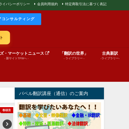
ライバシーポリシー
会員利用規約
特定商取引法に基づく表記
アコンサルティング
ト
ズ・マーケットニュース
「翻訳の世界」
古典新訳
- 新サイトTPWへ -
- ライブラリー -
-ライブラリー-
バベル翻訳講座（通信）のご案内
巻頭言
文芸（プレゼンテーション動画）
World News in