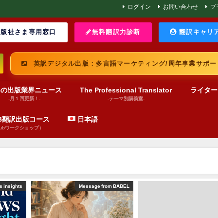
ログイン
お問い合わせ
プ
版社さま専用窓口
無料翻訳力診断
翻訳キャリ
英訳デジタル出版：多言語マーケティング/周年事業サポー
界の出版業界ニュース
The Professional Translator
ライター
-月１回更新！-
-テーマ別講義室-
UB翻訳出版コース
日本語
pubワークショップ）
 insights
Message from BABEL