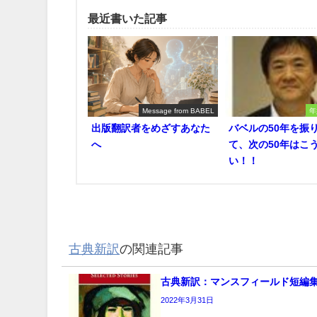
最近書いた記事
Message from BABEL
年
出版翻訳者をめざすあなた
バベルの50年を振
へ
て、次の50年はこ
い！！
古典新訳
の関連記事
古典新訳：マンスフィールド短編
2022年3月31日