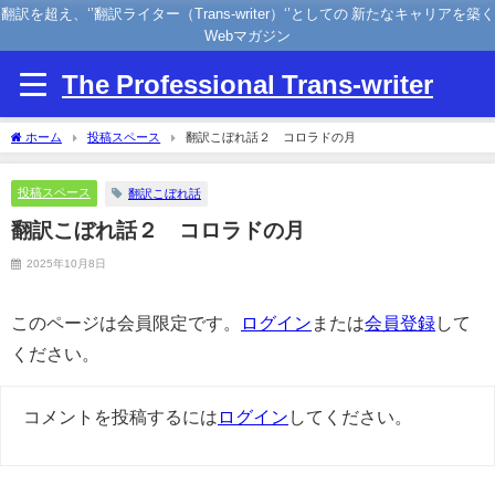
翻訳を超え、‘’翻訳ライター（Trans-writer）‘’としての 新たなキャリアを築く
Webマガジン
The Professional Trans-writer
ホーム
投稿スペース
翻訳こぼれ話２ コロラドの月
投稿スペース
翻訳こぼれ話
翻訳こぼれ話２ コロラドの月
2025年10月8日
このページは会員限定です。
ログイン
または
会員登録
して
ください。
コメントを投稿するには
ログイン
してください。