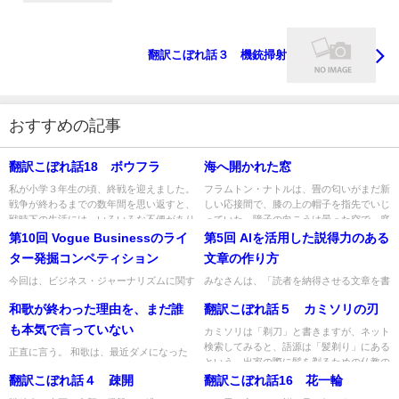
翻訳こぼれ話３ 機銃掃射
おすすめの記事
翻訳こぼれ話18 ボウフラ
海へ開かれた窓
私が小学３年生の頃、終戦を迎えました。
フラムトン・ナトルは、畳の匂いがまだ新
戦争が終わるまでの数年間を思い返すと、
しい応接間で、膝の上の帽子を指先でいじ
戦時下の生活には、いろいろな不便があり
っていた。障子の向こうは曇った空で、庭
ました。例えば、灯火管制で...
の柿の木が風に揺れている。...
第10回 Vogue Businessのライ
第5回 AIを活用した説得力のある
ター発掘コンペティション
文章の作り方
今回は、ビジネス・ジャーナリズムに関す
みなさんは、「読者を納得させる文章を書
るトピックをご紹介します。 ファッショ
きたい」「論理的でわかりやすい主張を伝
和歌が終わった理由を、まだ誰
翻訳こぼれ話５ カミソリの刃
ン業界のビジネスメディアとして知られる
えたい」と思ったことはありませんか？
Vogue Busines...
AIを活用すると、論理的な...
も本気で言っていない
カミソリは「剃刀」と書きますが、ネット
検索してみると、語源は「髪剃り」にある
正直に言う。 和歌は、最近ダメになった
という。出家の際に髪を剃るための仏教の
わけじゃない。 かなり前から、ずっとダ
法具として使用されていたた...
翻訳こぼれ話４ 疎開
翻訳こぼれ話16 花一輪
メだ。 「近ごろ和歌が振るわない」と
か、そういう生ぬるい話ではな...