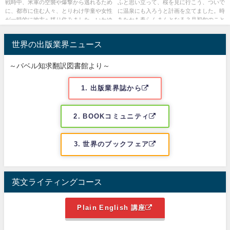
戦時中、米軍の空襲や爆撃から逃れるため
ふと思い立って、桜を見に行こう、ついで
に、都市に住む人々、とりわけ学童や女性
に温泉にも入ろうと計画を立てました。時
が一時的に地方へ移り住みました。いわゆ
あたかも春らんまんとなる３月初旬のこと
る疎開です。私も母と兄姉妹...
です。老妻も賛成してくれて...
世界の出版業界ニュース
～バベル知求翻訳図書館より～
1. 出版業界誌から
2. BOOKコミュニティ
3. 世界のブックフェア
英文ライティングコース
Plain English 講座