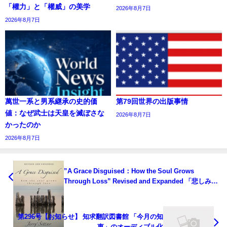
「權力」と「權威」の美学
2026年8月7日
2026年8月7日
萬世一系と男系継承の史的価
第79回世界の出版事情
値：なぜ武士は天皇を滅ぼさな
2026年8月7日
かったのか
2026年8月7日
”A Grace Disguised：How the Soul Grows
Through Loss” Revised and Expanded 「悲しみの
なかの恵み － 失うことによる魂の成長」増補版
第296号【お知らせ】 知求翻訳図書館 「今月の知
恵」のオーディブル化