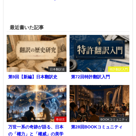
最近書いた記事
日本翻訳史
特許翻訳入門
第9回【新編】日本翻訳史
第72回特許翻訳入門
巻頭言
BOOKコミュニティ
万世一系の奇跡が語る、日本
第28回BOOKコミュニティ
の「權力」と「權威」の美学