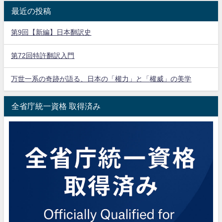
最近の投稿
第9回【新編】日本翻訳史
第72回特許翻訳入門
万世一系の奇跡が語る、日本の「權力」と「權威」の美学
全省庁統一資格 取得済み