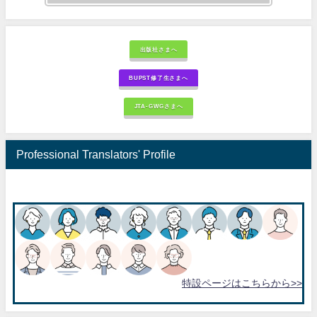
出版社さまへ
BUPST修了生さまへ
JTA-GWGさまへ
Professional Translators' Profile
特設ページはこちらから>>