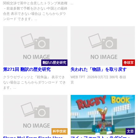
関税交渉で英中と合意したトランプ米政権
...
－前途多難で予断を許さない中国との最終
合意 表示できない場合は こちらからダウ
ンロード できます。...
翻訳の歴史研究
巻頭言
第271回 翻訳の歴史研究
失われた「物語」を取り戻す
クラウゼヴィッツと『戦争論』 表示でき
WEB TPT 2026年3月7日 386号 巻頭
ない場合は こちらからダウンロード でき
言 
ます。...
科学技術
文芸