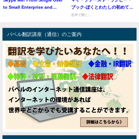
Skype Me! From Single User
マイ・ファースト・ラグビー・
to Small Enterprise and
ブック‐ぼくとわたしの初めての
Beyond Skypeを使おう！ 個人
ラグビーブック
...
音声で聞く...
ユーザーから大企業まで
バベル翻訳講座（通信）のご案内