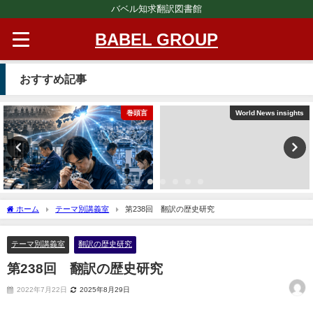
バベル知求翻訳図書館
BABEL GROUP
おすすめ記事
巻頭言
World News insights
ホーム
テーマ別講義室
第238回 翻訳の歴史研究
テーマ別講義室
翻訳の歴史研究
第238回 翻訳の歴史研究
2022年7月22日
2025年8月29日