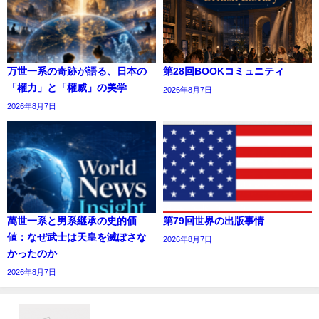
万世一系の奇跡が語る、日本の
第28回BOOKコミュニティ
「權力」と「權威」の美学
2026年8月7日
2026年8月7日
萬世一系と男系継承の史的価
第79回世界の出版事情
値：なぜ武士は天皇を滅ぼさな
2026年8月7日
かったのか
2026年8月7日