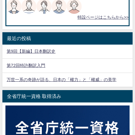
特設ページはこちらから>>
最近の投稿
第9回【新編】日本翻訳史
第72回特許翻訳入門
万世一系の奇跡が語る、日本の「權力」と「權威」の美学
全省庁統一資格 取得済み