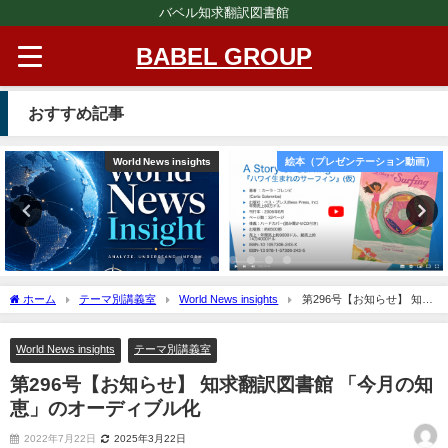
バベル知求翻訳図書館
BABEL GROUP
おすすめ記事
World News insights
絵本（プレゼンテーション動画）
ホーム
テーマ別講義室
World News insights
第296号【お知らせ】 知求
翻訳図書館 「今月の知恵」のオーディブル化
World News insights
テーマ別講義室
第296号【お知らせ】 知求翻訳図書館 「今月の知
恵」のオーディブル化
2022年7月22日
2025年3月22日