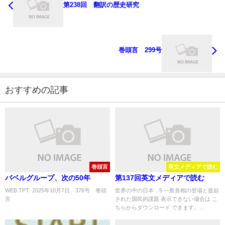
第238回 翻訳の歴史研究
巻頭言 299号
おすすめの記事
巻頭言
英文メディアで読む
バベルグループ、次の50年
第137回英文メディアで読む
WEB TPT 2025年10月7日 376号 巻頭
世界の中の日本．5 ―新首相の登場と提起
言 ..
された国民的課題 表示できない場合は こ
ちらからダウンロード できます。...