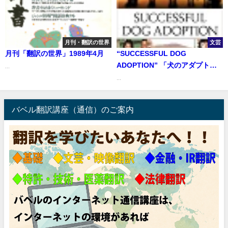
月刊・翻訳の世界
文芸
月刊「翻訳の世界」1989年4月
“SUCCESSFUL DOG
ADOPTION” 「犬のアダプト成
...
功の秘訣――アメリカのアニマ
...
ルシェルター事情」
バベル翻訳講座（通信）のご案内