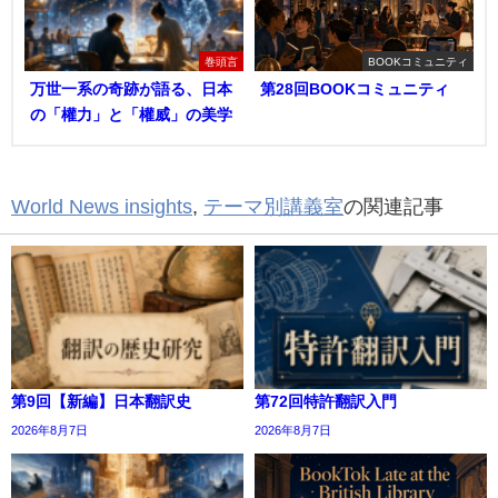
巻頭言
BOOKコミュニティ
万世一系の奇跡が語る、日本
第28回BOOKコミュニティ
の「權力」と「權威」の美学
World News insights
,
テーマ別講義室
の関連記事
第9回【新編】日本翻訳史
第72回特許翻訳入門
2026年8月7日
2026年8月7日