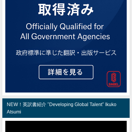
NEW！英訳書紹介 "Developing Global Talent" Ikuko
Atsumi
動
画