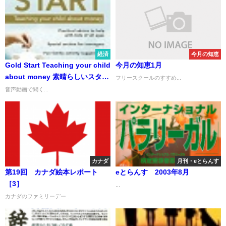
経済
今月の知恵
Gold Start Teaching your child
今月の知恵1月
about money 素晴らしいスター
フリースクールのすすめ...
トを 子供にお金について教え
音声動画で聞く...
る
カナダ
月刊・eとらんす
第19回 カナダ絵本レポート
eとらんす 2003年8月
［3］
...
カナダのファミリーデー...