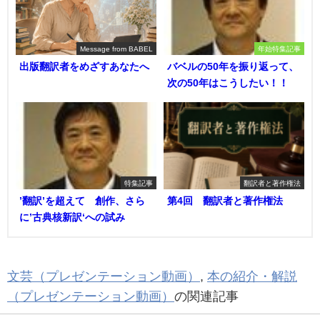
Message from BABEL
年始特集記事
出版翻訳者をめざすあなたへ
バベルの50年を振り返って、
次の50年はこうしたい！！
特集記事
翻訳者と著作権法
’翻訳’を超えて 創作、さら
第4回 翻訳者と著作権法
に’古典核新訳‘への試み
文芸（プレゼンテーション動画）
,
本の紹介・解説
（プレゼンテーション動画）
の関連記事