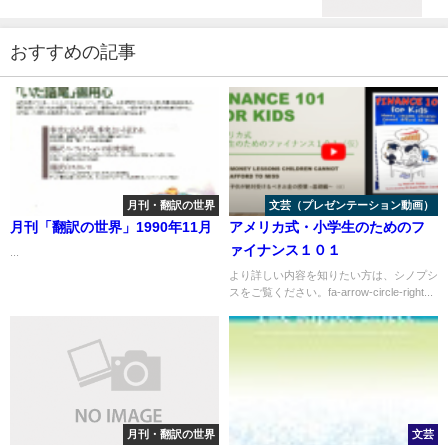
おすすめの記事
月刊・翻訳の世界
文芸（プレゼンテーション動画）
月刊「翻訳の世界」1990年11月
アメリカ式・⼩学⽣のためのフ
ァイナンス１０１
...
より詳しい内容を知りたい方は、シノプシ
スをご覧ください。fa-arrow-circle-right...
月刊・翻訳の世界
文芸