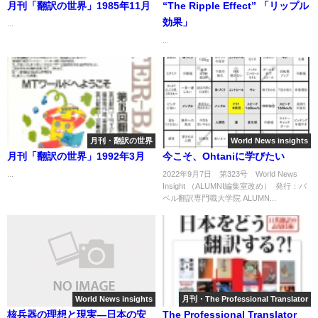
月刊「翻訳の世界」1985年11月
“The Ripple Effect” 「リップル
効果」
...
...
月刊・翻訳の世界
World News insights
月刊「翻訳の世界」1992年3月
今こそ、Ohtaniに学びたい
...
2022年9月7日 第323号 World News
Insight （ALUMNI編集室改め） 発行：バ
ベル翻訳専門職大学院 ALUMN...
World News insights
月刊・The Professional Translator
核兵器の理想と現実―日本の安
The Professional Translator