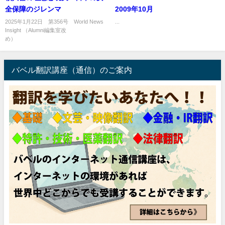
全保障のジレンマ
2009年10月
2025年1月22日 第356号 World News
...
Insight （Alumni編集室改
め） ...
バベル翻訳講座（通信）のご案内