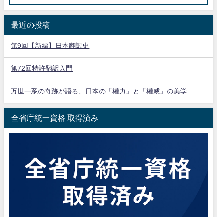
最近の投稿
第9回【新編】日本翻訳史
第72回特許翻訳入門
万世一系の奇跡が語る、日本の「權力」と「權威」の美学
全省庁統一資格 取得済み