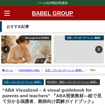
バベル知求翻訳図書館
BABEL GROUP
おすすめ記事
Message from BABEL
文芸（プレゼンテーション動画）
ホーム
presentation-video
文芸（プレゼンテーション動画）
“ABA
Visualized – A visual guidebook for parents and teachers” 『ABA視覚教材―絵で見て分
かる保護者、教師向け図解ガイドブック』
文芸（プレゼンテーション動画）
本の紹介・解説（プレゼンテーション動画）
“ABA Visualized – A visual guidebook for
parents and teachers” 『ABA視覚教材―絵で見
て分かる保護者、教師向け図解ガイドブック』