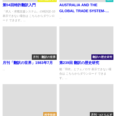
第54回特許翻訳入門
AUSTRALIA AND THE
GLOBAL TRADE SYSTEM-
「求人・求職支援システム」の特許訳-10
表示できない場合は こちらからダウンロ
FROM HAVANA TO SEATTLE
...
ード できます。...
月刊・翻訳の世界
翻訳の歴史研究
月刊「翻訳の世界」1983年7月
第239回 翻訳の歴史研究
...
能「羽衣」とフェノロサ 表示できない場
合は こちらからダウンロード できま
す。...
科学技術
月刊・eとらんす