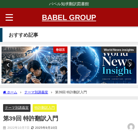
バベル知求翻訳図書館
BABEL GROUP
おすすめ記事
巻頭言
World News insights
ホーム
テーマ別講義室
第39回 特許翻訳入門
テーマ別講義室
特許翻訳入門
第39回 特許翻訳入門
2022年10月7日
2025年9月10日