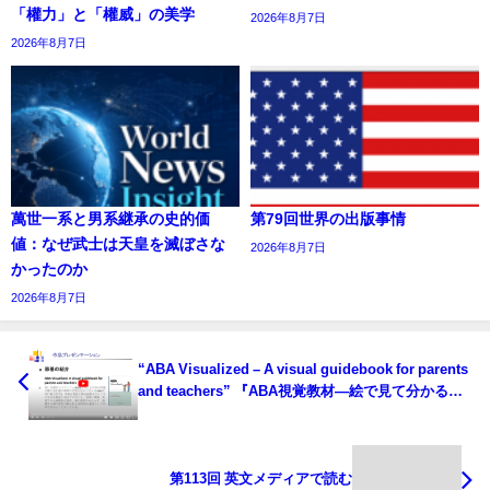
「權力」と「權威」の美学
2026年8月7日
2026年8月7日
萬世一系と男系継承の史的価
第79回世界の出版事情
値：なぜ武士は天皇を滅ぼさな
2026年8月7日
かったのか
2026年8月7日
“ABA Visualized – A visual guidebook for parents
and teachers” 『ABA視覚教材―絵で見て分かる保
護者、教師向け図解ガイドブック』
第113回 英文メディアで読む