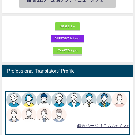
第12ルーム 東アジア・ニュースレター
出版社さまへ
BUPST修了生さまへ
JTA-GWGさまへ
Professional Translators' Profile
特設ページはこちらから>>