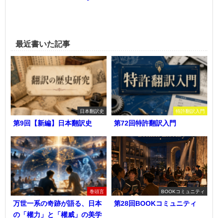
最近書いた記事
日本翻訳史
特許翻訳入門
第9回【新編】日本翻訳史
第72回特許翻訳入門
巻頭言
BOOKコミュニティ
万世一系の奇跡が語る、日本
第28回BOOKコミュニティ
の「權力」と「權威」の美学