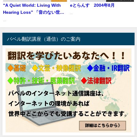
“A Quiet World: Living With
eとらんす 2004年8月
Hearing Loss” 「音のない世界
...
―聴覚障害とともに生きる」
...
バベル翻訳講座（通信）のご案内