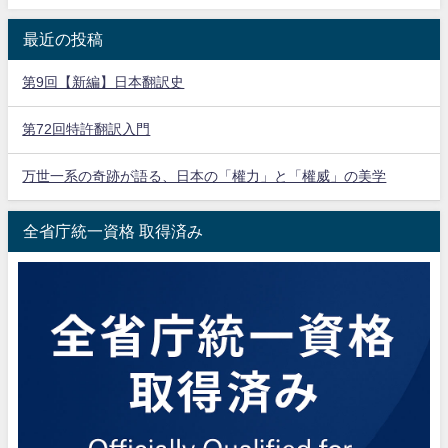
最近の投稿
第9回【新編】日本翻訳史
第72回特許翻訳入門
万世一系の奇跡が語る、日本の「權力」と「權威」の美学
全省庁統一資格 取得済み