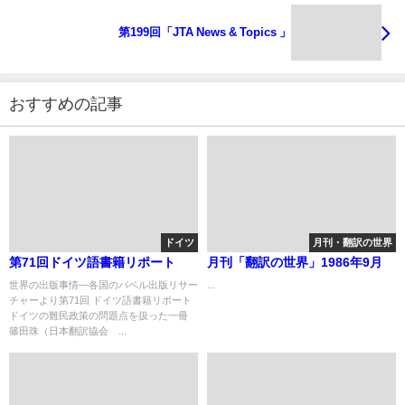
第199回「JTA News & Topics 」
おすすめの記事
ドイツ
月刊・翻訳の世界
第71回ドイツ語書籍リポート
月刊「翻訳の世界」1986年9月
世界の出版事情―各国のバベル出版リサー
...
チャーより第71回 ドイツ語書籍リポート
ドイツの難民政策の問題点を扱った一冊
篠田珠（日本翻訳協会 ...