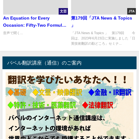
文芸
JTA
An Equation for Every
第179回「JTA News & Topics
Occasion: Fifty-Two Formulas
」
and Why They Matter 『世界は
音声で聞く...
「JTA News & Topics 」 第179回 今
回は、2023年6月23日に実施しました「日
方程式でできている: 人に話した
英技術翻訳の勘どころ」セミナ...
くなる 52 の科学エッセイ』
バベル翻訳講座（通信）のご案内