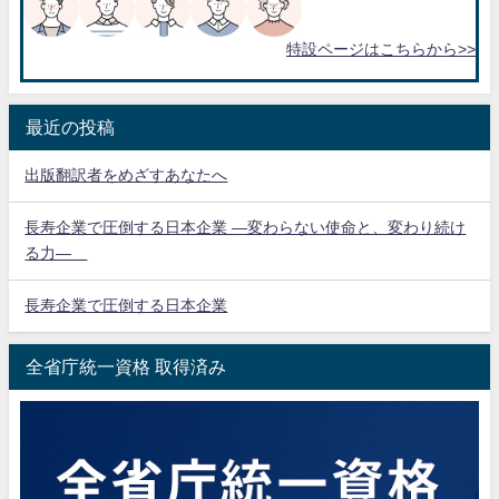
特設ページはこちらから>>
最近の投稿
出版翻訳者をめざすあなたへ
長寿企業で圧倒する日本企業 ―変わらない使命と、変わり続け
る力―
長寿企業で圧倒する日本企業
全省庁統一資格 取得済み