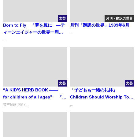
文芸
月刊・翻訳の世界
Born to Fly 「夢を翼に ―テ
月刊「翻訳の世界」1989年6月
ィーンエイジャーの世界一周単
...
独飛行―」
...
文芸
文芸
“A KID’S HERB BOOK ――
「子どもも一緒の礼拝」
for children of all ages” 『ハ
Children Should Worship Too!
ーブのお話―― 親子でハーブ
Worship with Children
音声動画で聞く...
...
を楽しもう』