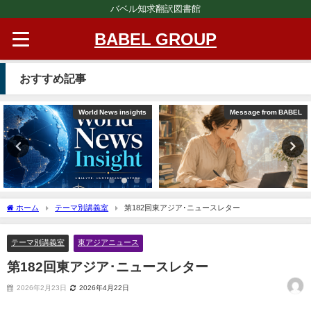
バベル知求翻訳図書館
BABEL GROUP
おすすめ記事
World News insights
Message from BABEL
ホーム
テーマ別講義室
第182回東アジア･ニュースレター
テーマ別講義室
東アジアニュース
第182回東アジア･ニュースレター
2026年2月23日
2026年4月22日