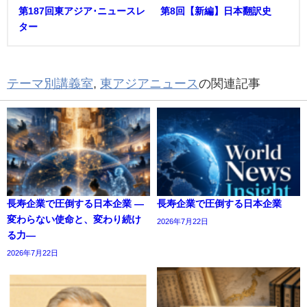
第187回東アジア･ニュースレ
第8回【新編】日本翻訳史
ター
テーマ別講義室
,
東アジアニュース
の関連記事
長寿企業で圧倒する日本企業 ―
長寿企業で圧倒する日本企業
変わらない使命と、変わり続け
2026年7月22日
る力―
2026年7月22日