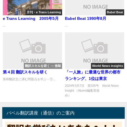
月刊・e Trans Learning
Babel Beat
e Trans Learning 2005年5月
Babel Beat 1990年8月
...
...
翻訳スキルを研く ― 推敲
World News insights
第４回 翻訳スキルを研く
「一人旅」に最適な世界の都市
ランキング、1位は東京
英和翻訳文に潜む問題点を学ぶ－①...
2024年3月7日 第335号 World News
Insight （Alumni編集室改
め） .
バベル翻訳講座（通信）のご案内