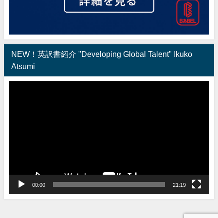
NEW！英訳書紹介 "Developing Global Talent" Ikuko
Atsumi
動
画
プ
レ
ー
ヤ
ー
00:00
21:19