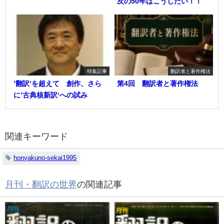
次の50年はこうしたい！！
特集記事
翻訳者と著作権法
’翻訳’を超えて 創作、さら
第4回 翻訳者と著作権法
に’古典核新訳‘への試み
関連キーワード
honyakuno-sekai1995
月刊・翻訳の世界
の関連記事