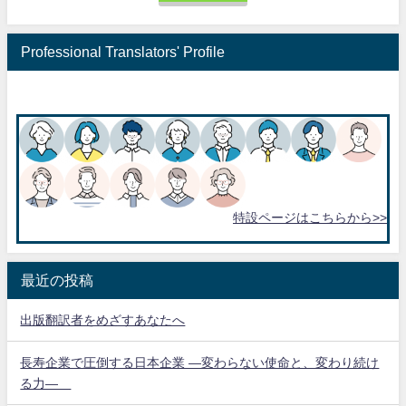
Professional Translators' Profile
特設ページはこちらから>>
最近の投稿
出版翻訳者をめざすあなたへ
長寿企業で圧倒する日本企業 ―変わらない使命と、変わり続け
る力―