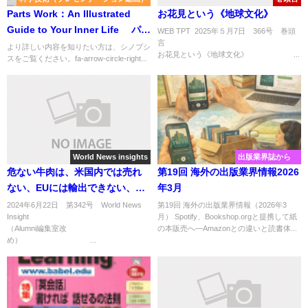
Parts Work：An Illustrated
お花見という《地球文化》
Guide to Your Inner Life パー
WEB TPT 2025年５月7日 366号 巻頭
ツ・ワーク―内なる自己へのイ
より詳しい内容を知りたい方は、シノプシ
お花見という《地球文化》 ...
スをご覧ください。fa-arrow-circle-right...
ラスト付きガイド
World News insights
出版業界誌から
危ない牛肉は、米国内では売れ
第19回 海外の出版業界情報2026
ない、EUには輸出できない、な
年3月
ら日本に売れ！？
2024年6月22日 第342号 World News
第19回 海外の出版業界情報（2026年3
Insight
月） Spotify、Bookshop.orgと提携して紙
（Alumni編集室改
の本販売へ―Amazonとの違いと読書体...
め） ...