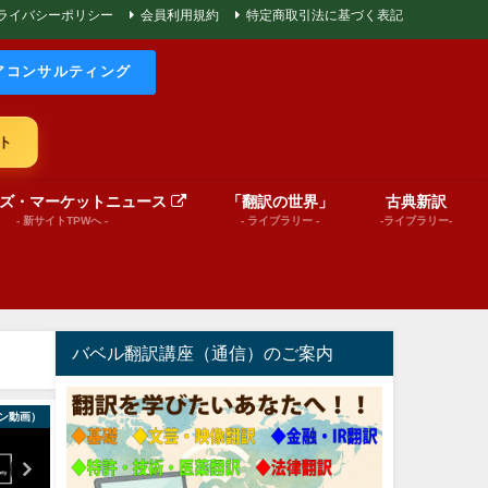
ライバシーポリシー
会員利用規約
特定商取引法に基づく表記
アコンサルティング
ト
ズ・マーケットニュース
「翻訳の世界」
古典新訳
- 新サイトTPWへ -
- ライブラリー -
-ライブラリー-
バベル翻訳講座（通信）のご案内
ン動画）
絵本（プレゼンテーション動画）