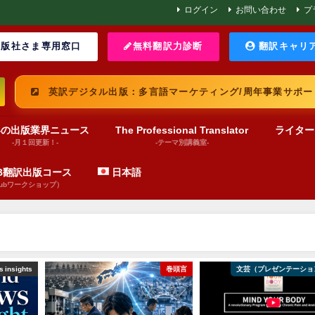
ログイン
お問い合わせ
プ
版社さま専用窓口
無料翻訳力診断
翻訳キャリ
英訳デジタル出版：多言語マーケティング/周年事業サポー
界の出版業界ニュース
The Professional Translator
ライター
-月１回更新！-
-テーマ別講義室-
UB翻訳出版コース
日本語
pubワークショップ）
 insights
巻頭言
文芸（プレゼンテーショ