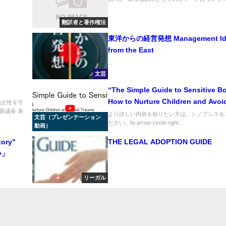
翻訳者と著作権法
東洋からの経営発想 Management Ideas
from the East
...
文芸
“The Simple Guide to Sensitive B
How to Nurture Children and Avoi
独立性を守
新議長 表
Trauma” 「敏感な男の子たち トラ
より詳しい内容を知りたい方は、シノプシスを
文芸（プレゼンテーション
.
ださい。fa-arrow-circle-right...
抱えることなく個性を発揮できる子
動画）
ましょう」
tory"
THE LEGAL ADOPTION GUIDE
い」
...
リーガル