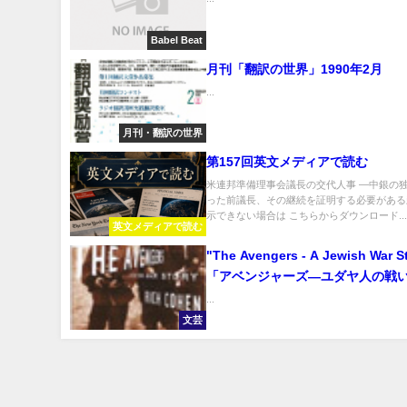
Babel Beat
月刊「翻訳の世界」1990年2月
...
月刊・翻訳の世界
第157回英文メディアで読む
米連邦準備理事会議長の交代人事 ―中銀の
った前議長、その継続を証明する必要がある
示できない場合は こちらからダウンロード..
英文メディアで読む
"The Avengers - A Jewish War S
「アベンジャーズ―ユダヤ人の戦
...
文芸