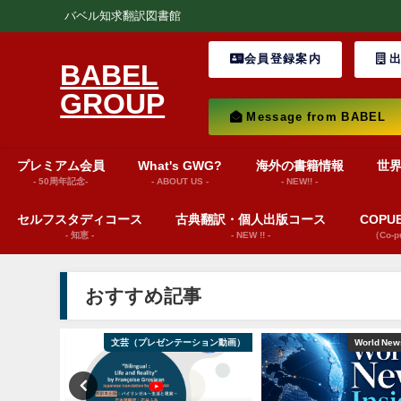
バベル知求翻訳図書館
会員登録案内
出
BABEL
GROUP
Message from BABEL
プレミアム会員
What's GWG?
海外の書籍情報
世
- 50周年記念-
- ABOUT US -
- NEW!! -
セルフスタディコース
古典翻訳・個人出版コース
COP
- 知恵 -
- NEW !! -
（Co-
おすすめ記事
from BABEL
文芸（プレゼンテーション動画）
World News