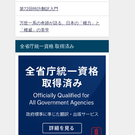
第72回特許翻訳入門
万世一系の奇跡が語る、日本の「權力」と
「權威」の美学
全省庁統一資格 取得済み