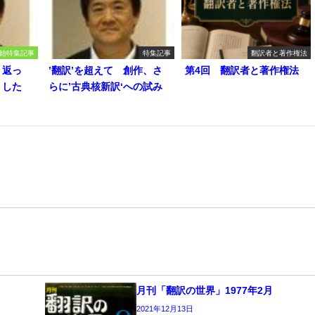
始特集記事
特集記事
翻訳者と著作権法
り返っ
’翻訳’を超えて 創作、さ
第4回 翻訳者と著作権法
うした
らに’古典核新訳‘への試み
月刊「翻訳の世界」1977年2月
2021年12月13日