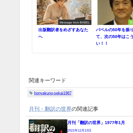
Message from BABEL
年
出版翻訳者をめざすあなた
バベルの50年を振
へ
て、次の50年はこ
い！！
関連キーワード
honyakuno-sekai1987
月刊・翻訳の世界
の関連記事
月刊「翻訳の世界」1977年1月
2021年12月13日