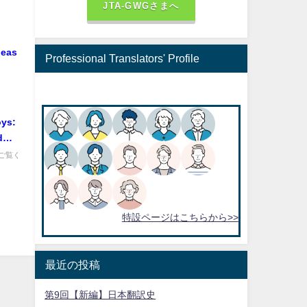
JTA-GWGさまへ
Professional Translators' Profile
oys:
d
ウマを
ご覧く
に育て
特設ページはこちらから>>
最近の投稿
第9回【新編】日本翻訳史