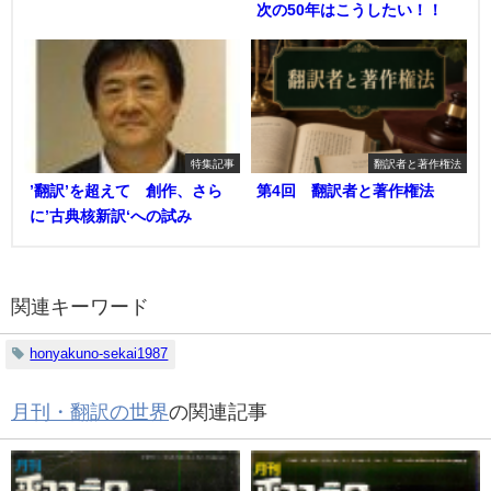
次の50年はこうしたい！！
特集記事
翻訳者と著作権法
’翻訳’を超えて 創作、さら
第4回 翻訳者と著作権法
に’古典核新訳‘への試み
関連キーワード
honyakuno-sekai1987
月刊・翻訳の世界
の関連記事