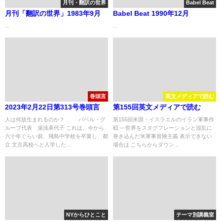
月刊・翻訳の世界
Babel Beat
月刊「翻訳の世界」1983年9月
Babel Beat 1990年12月
...
...
巻頭言
英文メディアで読む
2023年2月22日第313号巻頭言
第155回英文メディアで読む
人は何故生まれるのか？ バベル・グ
第155回米国・イスラエルのイラン軍事作
ループ代表 湯浅美代子 これは、今から
戦 ―世界をスタグフレーションと混乱に
六十年ぐらい前、飛鳥中学校を卒業し、都
巻き込んだ米軍事冒険主義 表示できない
立 文京高校へと入学した...
場合は こちらからダウン...
NYからひとこと
テーマ別講義室