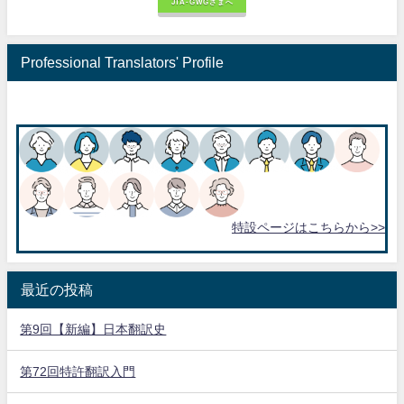
JTA-GWGさまへ
Professional Translators' Profile
特設ページはこちらから>>
最近の投稿
第9回【新編】日本翻訳史
第72回特許翻訳入門