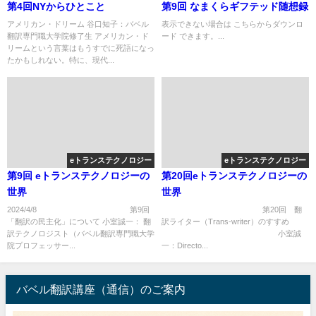
第4回NYからひとこと
第9回 なまくらギフテッド随想録
アメリカン・ドリーム 谷口知子：バベル
表示できない場合は こちらからダウンロ
翻訳専門職大学院修了生 アメリカン・ド
ード できます。...
リームという言葉はもうすでに死語になっ
たかもしれない。特に、現代...
eトランステクノロジー
eトランステクノロジー
第9回 eトランステクノロジーの
第20回eトランステクノロジーの
世界
世界
2024/4/8 第9回
第20回 翻
「翻訳の民主化」について 小室誠一： 翻
訳ライター（Trans-writer）のすすめ
訳テクノロジスト（バベル翻訳専門職大学
小室誠
院プロフェッサー...
一：Directo...
バベル翻訳講座（通信）のご案内