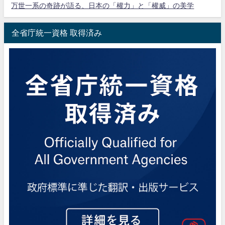
万世一系の奇跡が語る、日本の「權力」と「權威」の美学
全省庁統一資格 取得済み