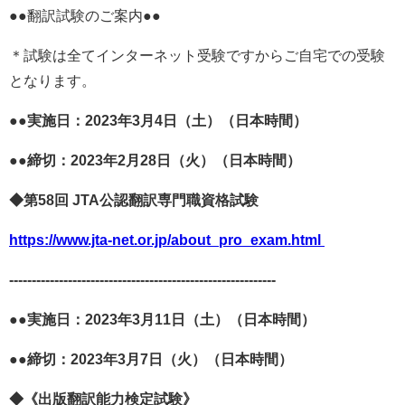
●●翻訳試験のご案内●●
＊試験は全てインターネット受験ですからご自宅での受験
となります。
●●実施日：
2023
年
3
月
4
日（土）（日本時間）
●●締切：
2023
年
2
月
28
日（火）（日本時間）
◆第
58
回
JTA
公認翻訳専門職資格試験
https://www.jta-net.or.jp/about_pro_exam.html
-----------------------------------------------------------
●●実施日：
2023
年
3
月
11
日（土）（日本時間）
●●締切：
2023
年
3
月
7
日（火）（日本時間）
◆《出版翻訳能力検定試験》