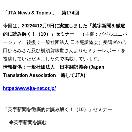
「
JTA News & Topics
」 第
174
回
今回は、
2022
年
12
月
9
日に実施しました「英字新聞を徹底
的に読み解く！（
10
）」セミナー
（主催：バベルユニバ
ーシティ、後援：一般社団法人 日本翻訳協会）受講者の吉
田ひろみさん及び横須賀珠世さんよりセミナーレポートを
投稿していただきましたので掲載しています。
情報提供：一般社団法人 日本翻訳協会
(Japan
Translation Association
略して
JTA)
https://www.jta-net.or.jp/
――――――――――――――――――――――――――
「英字新聞を徹底的に読み解く！（
10
）」セミナー
◆英字新聞を読む