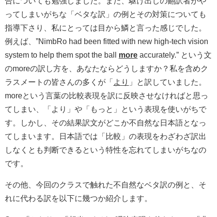
合についても勉強しました。また、駆け出しの翻訳者がや
ってしまいがちな「ベタな訳」の例とその対策についても
指導下さり、私にとっては目から鱗と言った感じでした。
例えば、”NimbRo had been fitted with new high-tech vision
system to help them spot the ball
more
accurately.” という文
のmoreの訳し方を、あなたならどうしますか？私を含めク
ラスメートの皆さんの多くが「
より
」と訳していました。
moreという言葉の比較表現を訳に反映させなければと思っ
てしまい、「より」や「もっと」という表現を使いがちで
す。しかし、その結果訳文がどこか不自然な日本語となっ
てしまいます。日本語では「比較」の表現をわざわざ訳出
しなくとも判断できるという特性を忘れてしまいがちなの
です。
その他、今回のクラスで触れた不自然なベタ訳の例と、そ
れに代わる訳を以下に幾つか紹介します。