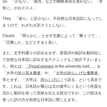
So 「かなり」「相当」などの曖昧表現を使わない。「非
常に」がおススメ。
They 「彼ら」と訳さない。不自然な日本語訳になってし
まうので、わざわざ訳そうとしない。
Clearly 「明らかに」とせず文脈によって「断トツで」、
「圧勝した」などとすると良い。
また、文字列通りの訳出をせず、形容詞や副詞を動詞化し
て自然な日本語に訳出するテクニックもご紹介下さいまし
た。例えば、
「
Proud winners
at the university said…」を
「大学の
誇り高き勝者
」や、「
大学の誇らしげな優勝者
」
等とせず、「大学は、
誇らしげに
こう語る」という具合で
す。これは、日本語が重心は文の後半にくるという性質を
活かし動詞を使って意味を伝える技法ですが、この技法を
使った訳の方が自然な日本語に聞こえます。