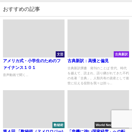
おすすめの記事
文芸
古典新訳
アメリカ式・⼩学⽣のためのフ
古典新訳：高慢と偏見
ァイナンス１０１
古典新訳撰書 発刊のことば 世代、時代
を越えて、読まれ、語り継がれてきた不朽
音声動画で聞く...
の名著「古典」。人類共有の資産として後
世に伝える役割を我々は担っ...
数秘術
World News insights
第４回 「数秘術（ヌメロロジー)
「危機に強い国家経営」への転