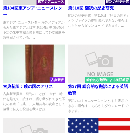
東アジアニュース
翻訳の歴史研究
第184回東アジア･ニュースレタ
第310回 翻訳の歴史研究
ー
翻訳の歴史研究 第310回 『昨日の世界』
とツヴァイクの絶望 表示できない場合は
東アジア･ニュースレター 海外メディアか
こちらからダウンロード できます。...
らみた東アジアと日本 第184回 中国が5月
予定の米中首脳会談を前にして外交戦略を
急転回させている。...
古典新訳
総合的な翻訳による英語教育
古典新訳：鏡の国のアリス
第37回 総合的な翻訳による英語
教育
古典新訳撰書 発刊のことば 世代、時
代を越えて、読まれ、語り継がれてきた不
英語のコミュニケーションとは？ 表示で
朽の名著「古典」。人類共有の資産として
きない場合は こちらからダウンロード で
後世に伝える役割を我々は担...
きます。...