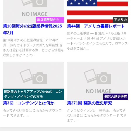
出版業界誌から
アメリカ
第10回海外の出版業界情報2025
第44回 アメリカ書籍レポート
年2月
世界の出版事情 ― 各国のバベル出版リサ
ーチャーより 第 44 回 アメリカ書籍レポ
第10回 海外の出版業界情報（2025年2
ート - バレンタインにちなんで、ロマンス
月） 旅行ガイドブックの新たな可能性 皆
小説をご紹介...
さんは旅行を計画する際、どこから情報を
収集しますか？ かつ...
翻訳者のキャリアアップのための コン
テンツ・メイキングの方法
翻訳の歴史研究
第3回 コンテンツとは何か
第271回 翻訳の歴史研究
表示できない場合は こちらからダウンロ
クラウゼヴィッツと『戦争論』 表示でき
ード できます。...
ない場合は こちらからダウンロード でき
ます。...