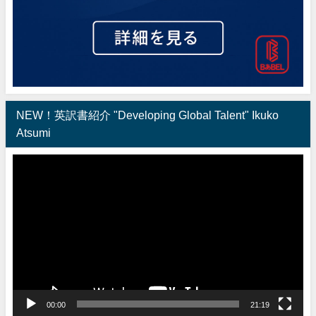
NEW！英訳書紹介 "Developing Global Talent" Ikuko
Atsumi
動
画
プ
レ
ー
ヤ
ー
00:00
21:19