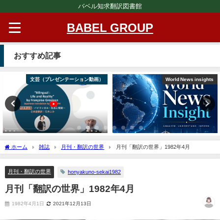
バベル知求翻訳図書館
BABEL GROUP
おすすめ記事
World News insights
絵本（プレゼンテーション動画）
ホーム
雑誌
月刊・翻訳の世界
月刊「翻訳の世界」1982年4月
月刊・翻訳の世界
honyakuno-sekai1982
月刊「翻訳の世界」1982年4月
1982年4月1日
2021年12月13日