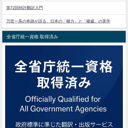
第72回特許翻訳入門
万世一系の奇跡が語る、日本の「權力」と「權威」の美学
全省庁統一資格 取得済み