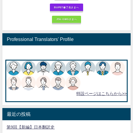
BUPST修了生さまへ
JTA-GWGさまへ
Professional Translators' Profile
特設ページはこちらから>>
最近の投稿
第9回【新編】日本翻訳史