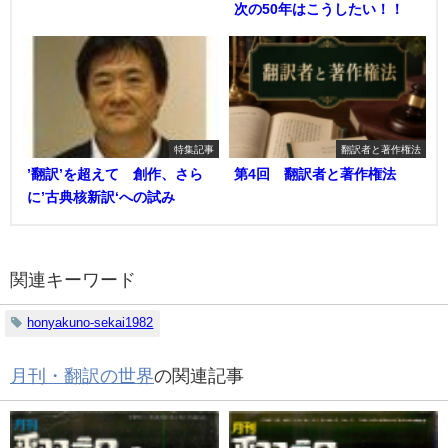
次の50年はこうしたい！！
特集記事
翻訳者と著作権法
’翻訳’を超えて 創作、さら
第4回 翻訳者と著作権法
に’古典核新訳‘への試み
関連キーワード
honyakuno-sekai1982
月刊・翻訳の世界
の関連記事