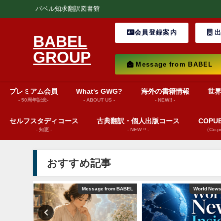
バベル知求翻訳図書館
会員登録案内
出
BABEL
GROUP
Message from BABEL
プレミアム会員
What's GWG?
海外の書籍情報
世
- 50周年記念-
- ABOUT US -
- NEW!! -
セルフスタディコース
古典翻訳・個人出版コース
COP
- 知恵 -
- NEW !! -
（Co-
おすすめ記事
from BABEL
World News insights
文芸（プレゼンテーシ