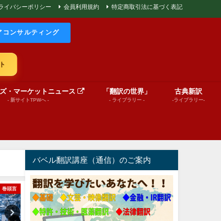
ライバシーポリシー
会員利用規約
特定商取引法に基づく表記
アコンサルティング
ト
ズ・マーケットニュース
「翻訳の世界」
古典新訳
- 新サイトTPWへ -
- ライブラリー -
-ライブラリー-
バベル翻訳講座（通信）のご案内
巻頭言
文芸（プレゼンテーション動画）
文芸（プレゼンテーショ