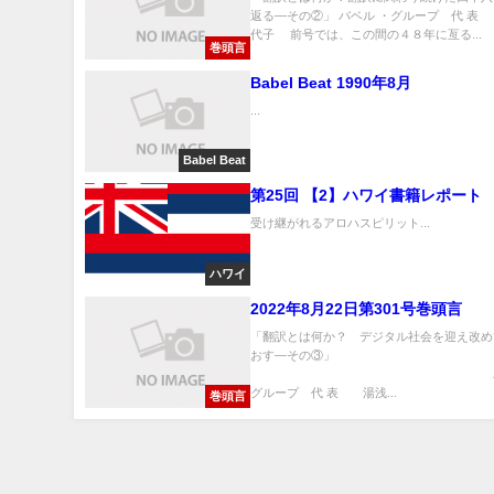
返る—その②」 バベル ・グループ 代 表
代子 前号では、この間の４８年に亙る...
巻頭言
Babel Beat 1990年8月
...
Babel Beat
第25回 【2】ハワイ書籍レポート
受け継がれるアロハスピリット...
ハワイ
2022年8月22日第301号巻頭言
「翻訳とは何か？ デジタル社会を迎え改め
おす—その③」
バベル 
グループ 代 表 湯浅...
巻頭言