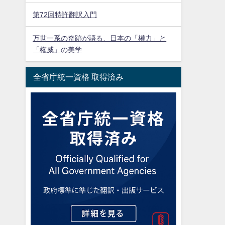
第72回特許翻訳入門
万世一系の奇跡が語る、日本の「權力」と
「權威」の美学
全省庁統一資格 取得済み