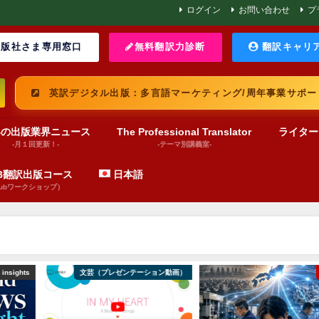
ログイン
お問い合わせ
プ
版社さま専用窓口
無料翻訳力診断
翻訳キャリ
英訳デジタル出版：多言語マーケティング/周年事業サポー
界の出版業界ニュース
The Professional Translator
ライター
-月１回更新！-
-テーマ別講義室-
UB翻訳出版コース
日本語
pubワークショップ）
ョン動画）
巻頭言