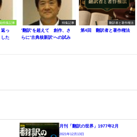
始特集記事
特集記事
翻訳者と著作権法
り返っ
’翻訳’を超えて 創作、さ
第4回 翻訳者と著作権法
うした
らに’古典核新訳‘への試み
月刊「翻訳の世界」1977年2月
2021年12月13日