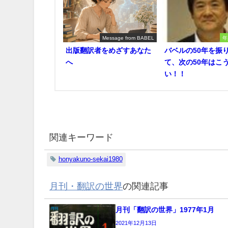
Message from BABEL
年
出版翻訳者をめざすあなた
バベルの50年を振
へ
て、次の50年はこ
い！！
関連キーワード
honyakuno-sekai1980
月刊・翻訳の世界
の関連記事
月刊「翻訳の世界」1977年1月
2021年12月13日