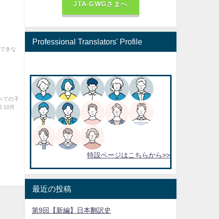
JTA-GWGさまへ
Professional Translators' Profile
示できな
.
べての子
 10月
特設ページはこちらから>>
最近の投稿
第9回【新編】日本翻訳史