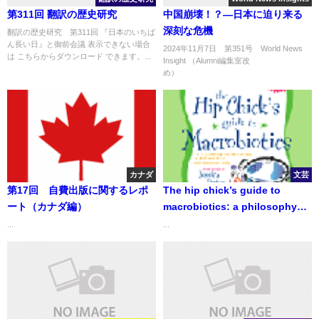
第311回 翻訳の歴史研究
中国崩壊！？―日本に迫り来る
深刻な危機
翻訳の歴史研究 第311回 『日本のいちば
ん長い日』と御前会議 表示できない場合
2024年11月7日 第351号 World News
は こちらからダウンロード できます。...
Insight （Alumni編集室改
め） ..
カナダ
文芸
第17回 自費出版に関するレポ
The hip chick’s guide to
ート（カナダ編）
macrobiotics: a philosophy
for achieving a radiant mind
...
...
and fabulous body 「楽しくマ
クロビオティック―きれいな心
と体をつくろう！」