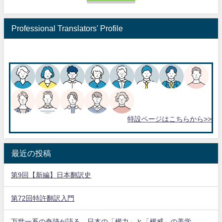
Professional Translators' Profile
特設ページはこちらから>>
最近の投稿
第9回【新編】日本翻訳史
第72回特許翻訳入門
万世一系の奇跡が語る、日本の「權力」と「權威」の美学