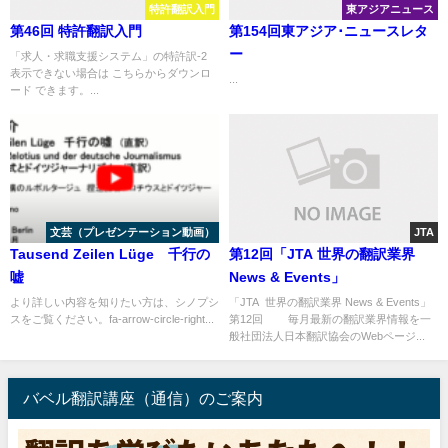
特許翻訳入門
東アジアニュース
第46回 特許翻訳入門
第154回東アジア･ニュースレタ
ー
「求人・求職支援システム」の特許訳-2
表示できない場合は こちらからダウンロ
...
ード できます。...
文芸（プレゼンテーション動画）
JTA
Tausend Zeilen Lüge 千行の
第12回「JTA 世界の翻訳業界
嘘
News & Events」
より詳しい内容を知りたい方は、シノプシ
「JTA 世界の翻訳業界 News & Events」
スをご覧ください。fa-arrow-circle-right...
第12回 毎月最新の翻訳業界情報を一
般社団法人日本翻訳協会のWebページ...
バベル翻訳講座（通信）のご案内