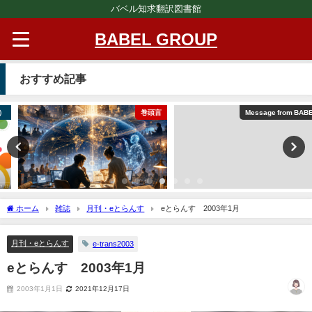
バベル知求翻訳図書館
BABEL GROUP
おすすめ記事
巻頭言
Message from BABEL
ホーム
雑誌
月刊・eとらんす
eとらんす 2003年1月
月刊・eとらんす
e-trans2003
eとらんす 2003年1月
2003年1月1日
2021年12月17日