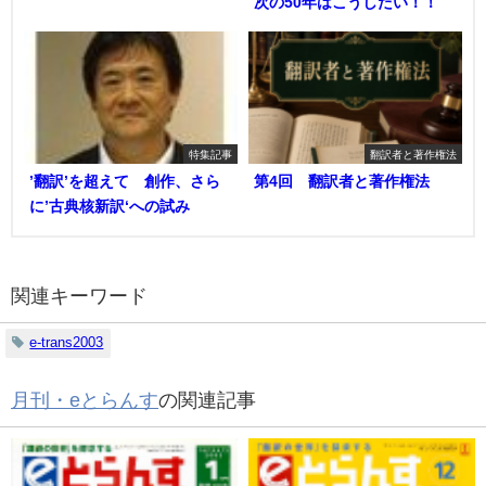
次の50年はこうしたい！！
特集記事
翻訳者と著作権法
’翻訳’を超えて 創作、さら
第4回 翻訳者と著作権法
に’古典核新訳‘への試み
関連キーワード
e-trans2003
月刊・eとらんす
の関連記事