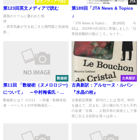
英文メディアで読む
JTA
第123回英文メディアで読む
第189回「JTA News & Topics
」
最熱のドームに覆われた地
球
「JTA News & Topics 」 第189回 今
－異常気象が引き起こす人権問題と気候地
回は、2024年4月26日に実施しました「日
政...
英技術翻訳の勘どころ」セミナ...
数秘術
古典新訳
第11回 「数秘術（ヌメロロジー)
古典新訳：アルセーヌ・ルパン
について」 ～中村梅雀氏・続
『水晶の栓』
～
数秘術とは？ その11 ～俳優・歌舞伎役
古典新訳撰書 発刊のことば 世代、時代
者・ベーシストの中村梅雀氏～...
を越えて、読まれ、語り継がれてきた不朽
の名著「古典」。人類共有の資産として後
世に伝える役割を我々は担っ...