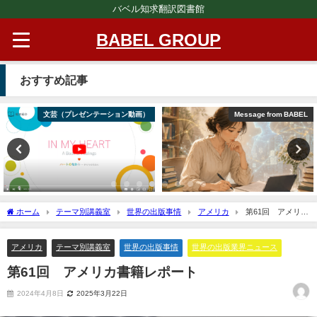
バベル知求翻訳図書館
BABEL GROUP
おすすめ記事
文芸（プレゼンテーション動画）
Message from BABEL
ホーム
テーマ別講義室
世界の出版事情
アメリカ
第61回 アメリカ
書籍レポート
アメリカ
テーマ別講義室
世界の出版事情
世界の出版業界ニュース
第61回 アメリカ書籍レポート
2024年4月8日
2025年3月22日