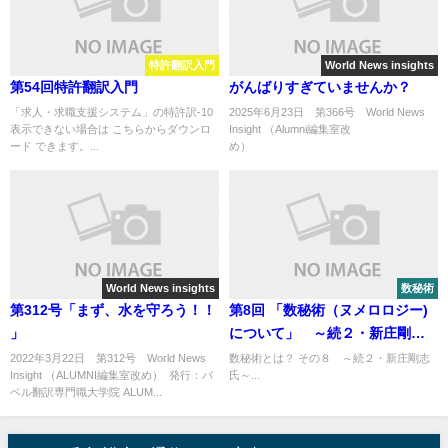
特許翻訳入門
World News insights
第54回特許翻訳入門
がんばりすぎていませんか？
「求人・求職支援システム」の特許訳-10
2025年6月23日 第366号 World News
表示できない場合は こちらからダウンロ
Insight （Alumni編集室改
ード できます。...
め） ..
World News insights
数秘術
第312号「まず、水を守ろう！！
第8回 「数秘術（ヌメロロジー)
」
について」 ～続２・新庄剛志
氏～
2022年3月22日 第312号 World News
数秘術とは？ その８ ～続２・新庄剛志
Insight （ALUMNI編集室改め） 発行：バ
氏～...
ベル翻訳専門職大学院 ALUM...