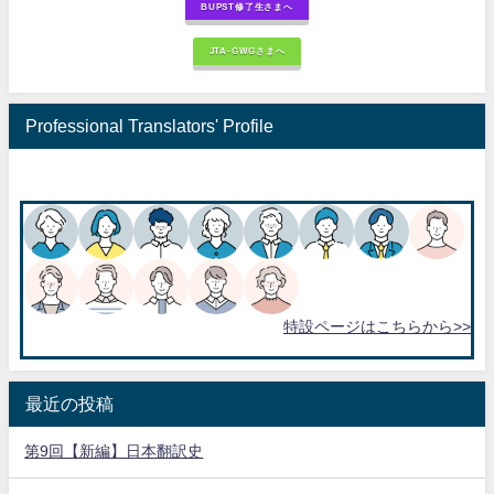
BUPST修了生さまへ
JTA-GWGさまへ
Professional Translators' Profile
特設ページはこちらから>>
最近の投稿
第9回【新編】日本翻訳史