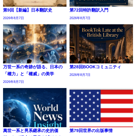
第9回【新編】日本翻訳史
第72回特許翻訳入門
2026年8月7日
2026年8月7日
万世一系の奇跡が語る、日本の
第28回BOOKコミュニティ
「權力」と「權威」の美学
2026年8月7日
2026年8月7日
萬世一系と男系継承の史的価
第79回世界の出版事情