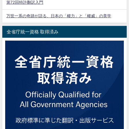
第72回特許翻訳入門
万世一系の奇跡が語る、日本の「權力」と「權威」の美学
全省庁統一資格 取得済み