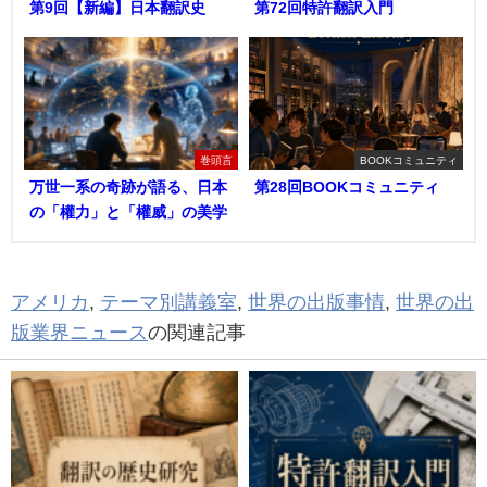
第9回【新編】日本翻訳史
第72回特許翻訳入門
巻頭言
BOOKコミュニティ
万世一系の奇跡が語る、日本
第28回BOOKコミュニティ
の「權力」と「權威」の美学
アメリカ
,
テーマ別講義室
,
世界の出版事情
,
世界の出
版業界ニュース
の関連記事