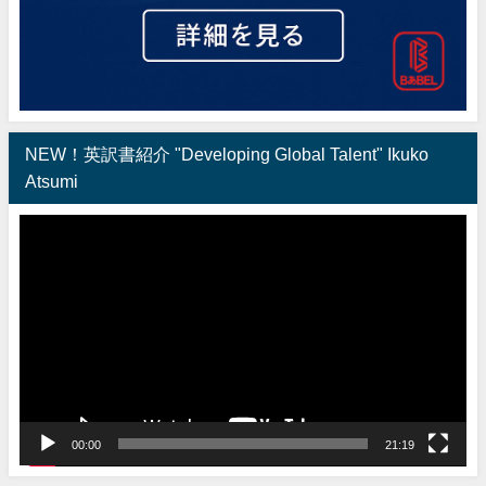
NEW！英訳書紹介 "Developing Global Talent" Ikuko
Atsumi
動
画
プ
レ
ー
ヤ
ー
00:00
21:19