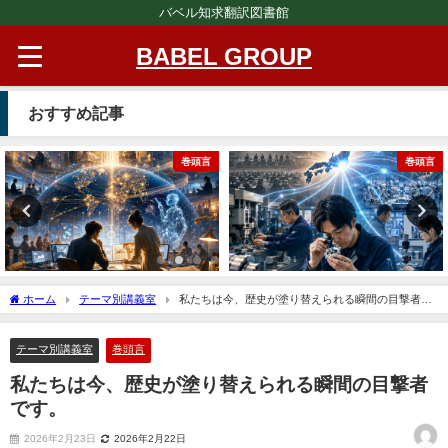
バベル知求翻訳図書館
BABEL GROUP
おすすめ記事
巻頭言
巻頭言
ホーム
テーマ別講義室
私たちは今、歴史が塗り替えられる瞬間の目撃者で
す。
テーマ別講義室
巻頭言
私たちは今、歴史が塗り替えられる瞬間の目撃者
です。
2026年2月23日
2026年2月22日