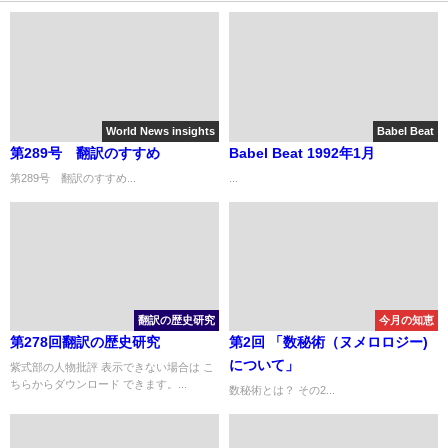
World News insights
Babel Beat
第289号 翻訳のすすめ
Babel Beat 1992年1月
第289号 翻訳のすすめ...
...
翻訳の歴史研究
今月の知恵
第278回翻訳の歴史研究
第2回 「数秘術（ヌメロロジー)
について」
紫式部の人物批評 表示できない場合は こ
ちらからダウンロード できます。...
数秘術とは？ その2...