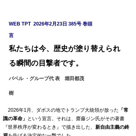
WEB TPT 2026年2月23日 385
号 巻頭
言
私たちは今、歴史が塗り替えられ
る瞬間の目撃者です。
バベル ・グループ代 表 堀田都茂
樹
2026年1月、ダボスの地でトランプ大統領が放った
「常
識の革命」
という宣言。それは、齋藤ジン氏がその著書
『世界秩序が変わるとき』で描き出した、
新自由主義の終
焉
を告げる決定的な一撃でした。