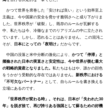
かつて世界を席巻した「安ければ良い」という効率至上
主義は、今や国家の安全を脅かす脆弱さへと成り下がりま
した。世界秩序が「破裂」し、既存のルールが瓦解する
中、私たちは今、冷徹なまでのリアリズムの中に立たされ
ています。しかし、恐れることはありません。 この混沌こ
そが、
日本にとっての「夜明け」
だからです。
中国の没落と米中分断の激化により、
かつて「停滞」と
揶揄された日本の実直さと安定性は、今や世界が羨む最大
の戦略的資産となりました。
私たちはもはや、誰かの顔色
をうかがう受動的な存在ではありません。
新秩序における
「不可欠なパートナー」
として、自らルールを書き換える
立場にあるのです。
「世界秩序が変わる時」。それは、日本が「失われた30
年」を脱ぎ捨て、再び誇りある強国として蘇るための好機