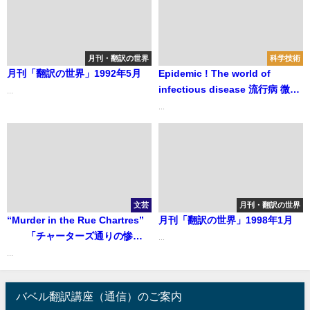
月刊・翻訳の世界
科学技術
月刊「翻訳の世界」1992年5月
Epidemic ! The world of
infectious disease 流行病 微生
...
物との軍拡戦争
...
文芸
月刊・翻訳の世界
“Murder in the Rue Chartres”
月刊「翻訳の世界」1998年1月
「チャーターズ通りの惨
...
劇」
...
バベル翻訳講座（通信）のご案内