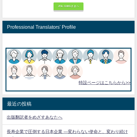
JTA-GWGさまへ
Professional Translators' Profile
特設ページはこちらから>>
最近の投稿
出版翻訳者をめざすあなたへ
長寿企業で圧倒する日本企業 ―変わらない使命と、変わり続け