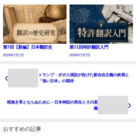
第7回【新編】日本翻訳史
第71回特許翻訳入門
2026年7月7日
2026年7月7日
トランプ・ダボス演説が告げた新自由主義の終焉と
「強い日本」の期待
根無き草とならぬために－日本神話の再生とその意
義
おすすめの記事