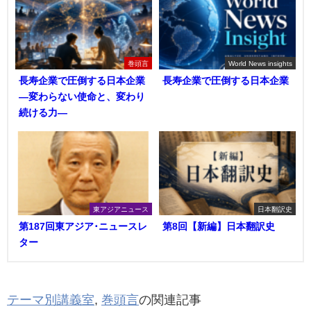
巻頭言
World News insights
長寿企業で圧倒する日本企業
長寿企業で圧倒する日本企業
―変わらない使命と、変わり
続ける力―
東アジアニュース
日本翻訳史
第187回東アジア･ニュースレ
第8回【新編】日本翻訳史
ター
テーマ別講義室
,
巻頭言
の関連記事