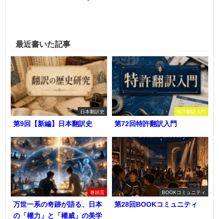
最近書いた記事
日本翻訳史
特許翻訳入門
第9回【新編】日本翻訳史
第72回特許翻訳入門
巻頭言
BOOKコミュニティ
万世一系の奇跡が語る、日本
第28回BOOKコミュニティ
の「權力」と「權威」の美学