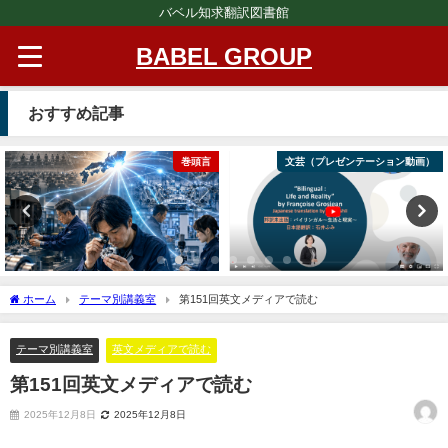
バベル知求翻訳図書館
BABEL GROUP
おすすめ記事
巻頭言
文芸（プレゼンテーション動画）
ホーム
テーマ別講義室
第151回英文メディアで読む
テーマ別講義室
英文メディアで読む
第151回英文メディアで読む
2025年12月8日
2025年12月8日