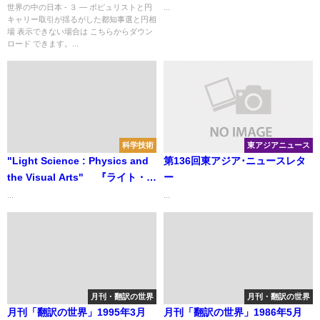
世界の中の日本 - ３ ― ポピュリストと円
...
キャリー取引が揺るがした都知事選と円相
場 表示できない場合は こちらからダウン
ロード できます。...
科学技術
東アジアニュース
"Light Science : Physics and
第136回東アジア･ニュースレタ
the Visual Arts" 『ライト・サ
ー
イエンス：光の物理学とビジュ
...
...
アル・アート』
月刊・翻訳の世界
月刊・翻訳の世界
月刊「翻訳の世界」1995年3月
月刊「翻訳の世界」1986年5月