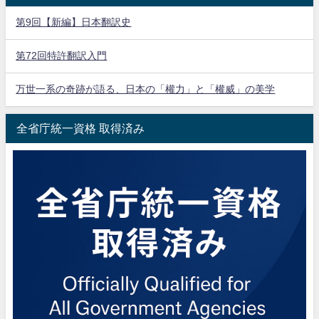
第9回【新編】日本翻訳史
第72回特許翻訳入門
万世一系の奇跡が語る、日本の「權力」と「權威」の美学
全省庁統一資格 取得済み