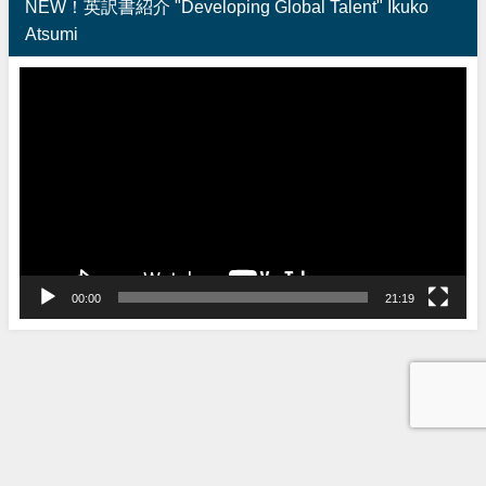
NEW！英訳書紹介 "Developing Global Talent" Ikuko
Atsumi
動
画
プ
レ
ー
ヤ
ー
00:00
21:19