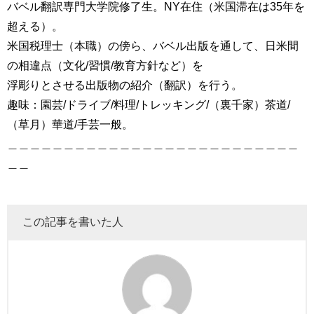
バベル翻訳専門大学院修了生。NY在住（米国滞在は35年を
超える）。
米国税理士（本職）の傍ら、バベル出版を通して、日米間
の相違点（文化/習慣/教育方針など）を
浮彫りとさせる出版物の紹介（翻訳）を行う。
趣味：園芸/ドライブ/料理/トレッキング/（裏千家）茶道/
（草月）華道/手芸一般。
＿＿＿＿＿＿＿＿＿＿＿＿＿＿＿＿＿＿＿＿＿＿＿＿＿＿
＿＿
この記事を書いた人