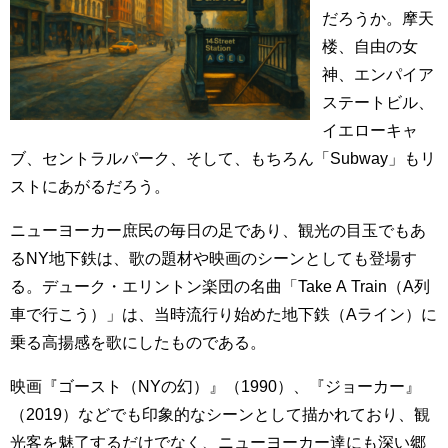
だろうか。摩天
楼、自由の女
神、エンパイア
ステートビル、
イエローキャ
ブ、セントラルパーク、そして、もちろん「Subway」もリ
ストにあがるだろう。
ニューヨーカー庶民の毎日の足であり、観光の目玉でもあ
るNY地下鉄は、歌の題材や映画のシーンとしても登場す
る。デューク・エリントン楽団の名曲「Take A Train（A列
車で行こう）」は、当時流行り始めた地下鉄（Aライン）に
乗る高揚感を歌にしたものである。
映画『ゴースト（NYの幻）』（1990）、『ジョーカー』
（2019）などでも印象的なシーンとして描かれており、観
光客を魅了するだけでなく、ニューヨーカー達にも深い郷