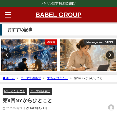
バベル知求翻訳図書館
BABEL GROUP
おすすめ記事
巻頭言
Message from BABEL
ホーム
テーマ別講義室
NYからひとこと
第9回NYからひとこと
NYからひとこと
テーマ別講義室
第9回NYからひとこと
2025年4月22日
2025年4月21日