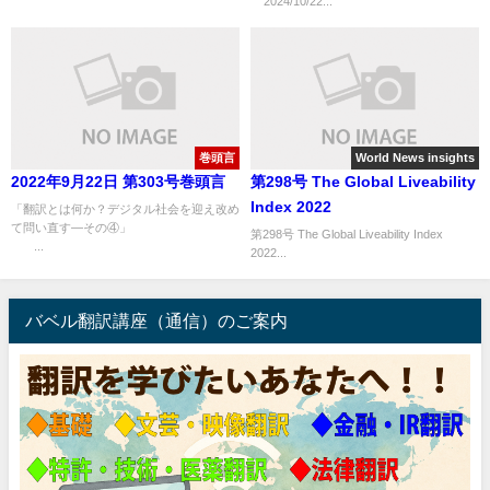
2024/10/22...
巻頭言
World News insights
2022年9月22日 第303号巻頭言
第298号 The Global Liveability
Index 2022
「翻訳とは何か？デジタル社会を迎え改め
て問い直す—その④」
第298号 The Global Liveability Index
...
2022...
バベル翻訳講座（通信）のご案内