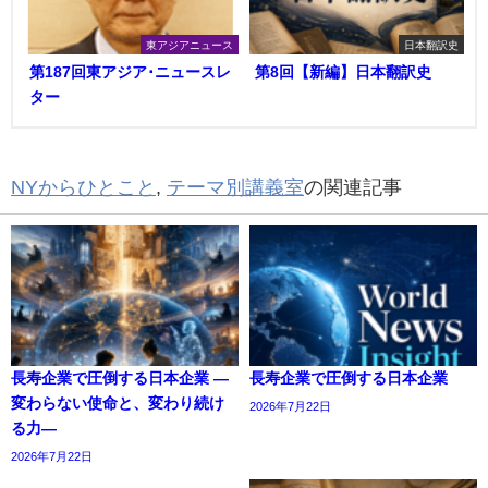
東アジアニュース
日本翻訳史
第187回東アジア･ニュースレ
第8回【新編】日本翻訳史
ター
NYからひとこと
,
テーマ別講義室
の関連記事
長寿企業で圧倒する日本企業 ―
長寿企業で圧倒する日本企業
変わらない使命と、変わり続け
2026年7月22日
る力―
2026年7月22日