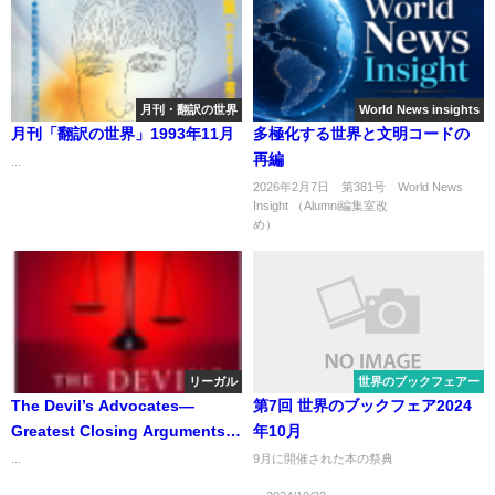
月刊・翻訳の世界
World News insights
月刊「翻訳の世界」1993年11月
多極化する世界と文明コードの
再編
...
2026年2月7日 第381号 World News
Insight （Alumni編集室改
め） .
リーガル
世界のブックフェアー
The Devil’s Advocates―
第7回 世界のブックフェア2024
Greatest Closing Arguments
年10月
in Criminal Law 悪魔の代弁人―
...
9月に開催された本の祭典
刑法における偉大なる最終弁論