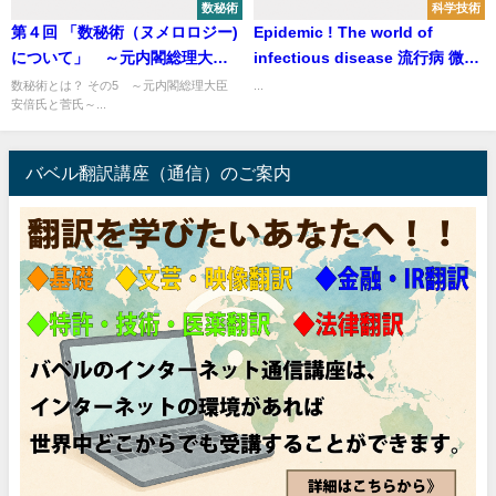
数秘術
科学技術
第４回 「数秘術（ヌメロロジー)
Epidemic ! The world of
について」 ～元内閣総理大
infectious disease 流行病 微生
臣 安倍氏と菅氏～
物との軍拡戦争
数秘術とは？ その5 ～元内閣総理大臣
...
安倍氏と菅氏～...
バベル翻訳講座（通信）のご案内