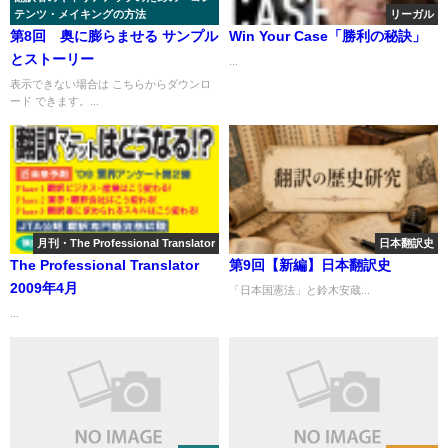
テンツ・メイキングの方法
リーガル
第8回 奥に膨らませる サンプル
Win Your Case「勝利の秘訣」
とストーリー
...
表示できない場合は こちらからダウンロ
ード できます。...
月刊・The Professional Translator
日本翻訳史
The Professional Translator
第9回【新編】日本翻訳史
2009年4月
「日本国憲法」と鈴木安蔵...
...