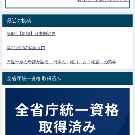
最近の投稿
第9回【新編】日本翻訳史
第72回特許翻訳入門
万世一系の奇跡が語る、日本の「權力」と「權威」の美学
全省庁統一資格 取得済み