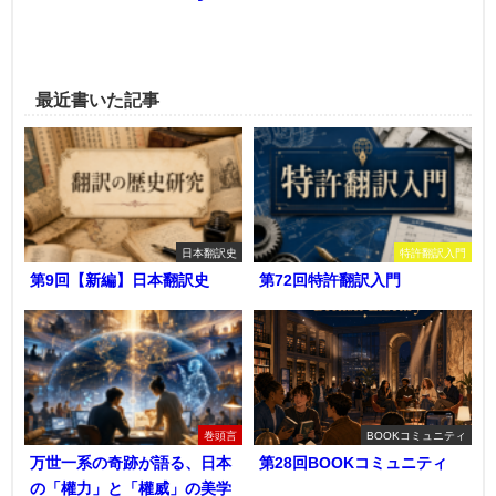
最近書いた記事
日本翻訳史
特許翻訳入門
第9回【新編】日本翻訳史
第72回特許翻訳入門
巻頭言
BOOKコミュニティ
万世一系の奇跡が語る、日本
第28回BOOKコミュニティ
の「權力」と「權威」の美学