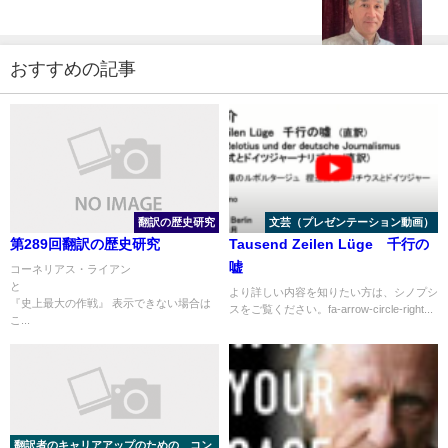
おすすめの記事
翻訳の歴史研究
文芸（プレゼンテーション動画）
第289回翻訳の歴史研究
Tausend Zeilen Lüge 千行の
嘘
コーネリアス・ライアン
と
より詳しい内容を知りたい方は、シノプシ
『史上最大の作戦』 表示できない場合は
スをご覧ください。fa-arrow-circle-right...
こ...
翻訳者のキャリアアップのための コン