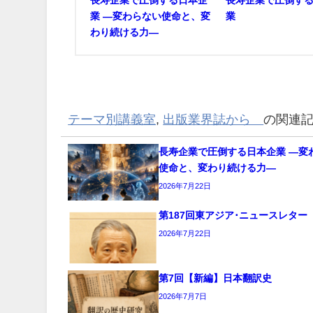
長寿企業で圧倒する日本企
長寿企業で圧倒す
業 ―変わらない使命と、変
業
わり続ける力―
テーマ別講義室
,
出版業界誌から
の関連
長寿企業で圧倒する日本企業 ―変
使命と、変わり続ける力―
2026年7月22日
第187回東アジア･ニュースレター
2026年7月22日
第7回【新編】日本翻訳史
2026年7月7日