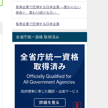
長寿企業で圧倒する日本企業 ―変わらない
使命と、変わり続ける力―
長寿企業で圧倒する日本企業
全省庁統一資格 取得済み