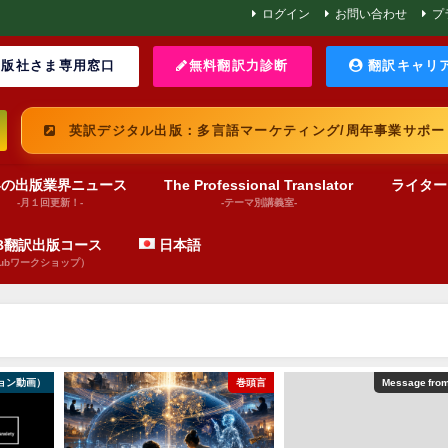
ログイン
お問い合わせ
プ
版社さま専用窓口
無料翻訳力診断
翻訳キャリ
英訳デジタル出版：多言語マーケティング/周年事業サポー
界の出版業界ニュース
The Professional Translator
ライター
-月１回更新！-
-テーマ別講義室-
UB翻訳出版コース
日本語
pubワークショップ）
ョン動画）
巻頭言
Message fro