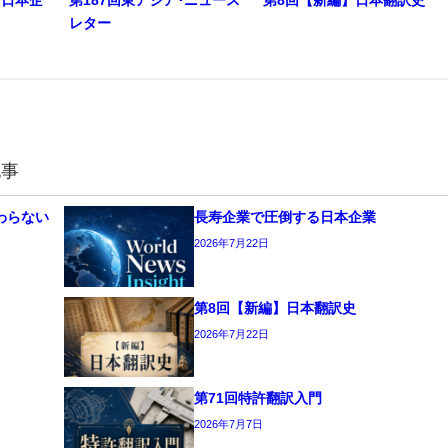
る日本企
第187回東アジア･ニュース
第8回【新編】日本翻訳史
レター
記事
わらない
長寿企業で圧倒する日本企業
2026年7月22日
第8回【新編】日本翻訳史
2026年7月22日
第71回特許翻訳入門
2026年7月7日