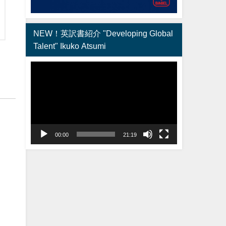
NEW！英訳書紹介 "Developing Global
Talent" Ikuko Atsumi
動
画
プ
レ
ー
ヤ
00:00
21:19
ー