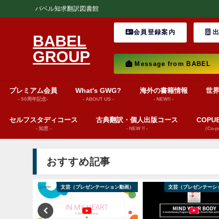
バベル知求翻訳図書館
会員登録案内
出
BABEL
GROUP
Message from BABEL
プレミアム会員
What's GWG?
海外の書籍情報
世
- 50周年記念-
- ABOUT US -
- NEW!! -
セルフスタディコース
古典翻訳・個人出版コース
COP
- 知恵 -
- NEW !! -
（Co-
おすすめ記事
ション動画）
文芸（プレゼンテーション動画）
文芸（プレゼンテーシ