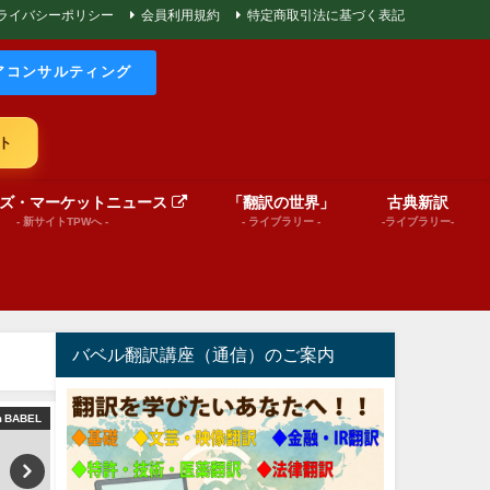
ライバシーポリシー
会員利用規約
特定商取引法に基づく表記
アコンサルティング
ト
ズ・マーケットニュース
「翻訳の世界」
古典新訳
- 新サイトTPWへ -
- ライブラリー -
-ライブラリー-
バベル翻訳講座（通信）のご案内
m BABEL
World News insights
絵本（プレゼンテーショ