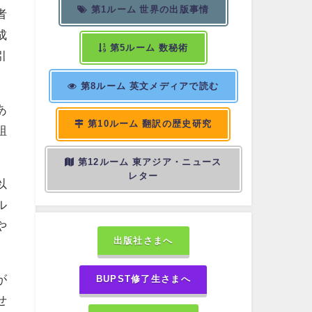
第1ルーム 世界の出版事情
者
成
第5ルーム 数秘術
引
第8ルーム 英文メディアで読む
あ
第10ルーム 翻訳の歴史研究
組
第12ルーム 東アジア・ニュース
レター
以
ル
や
出版社さまへ
が
BUPST修了生さまへ
せ