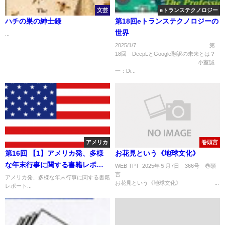
文芸
eトランステクノロジー
ハチの巣の紳士録
第18回eトランステクノロジーの
世界
...
2025/1/7 第
18回 DeepLとGoogle翻訳の未来とは？
小室誠
一：Di...
アメリカ
巻頭言
第16回 【1】アメリカ発、多様
お花見という《地球文化》
な年末行事に関する書籍レポー
WEB TPT 2025年５月7日 366号 巻頭
ト
アメリカ発、多様な年末行事に関する書籍
お花見という《地球文化》 ...
レポート...