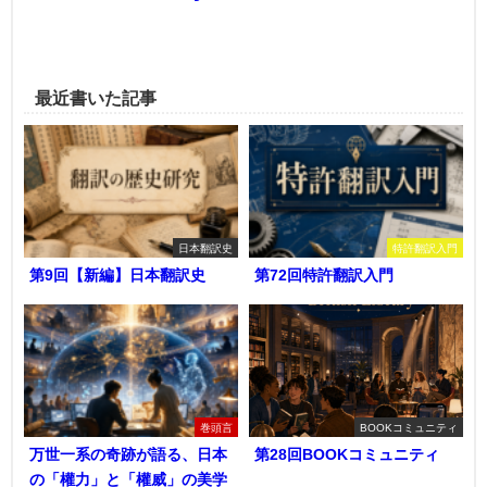
最近書いた記事
日本翻訳史
特許翻訳入門
第9回【新編】日本翻訳史
第72回特許翻訳入門
巻頭言
BOOKコミュニティ
万世一系の奇跡が語る、日本
第28回BOOKコミュニティ
の「權力」と「權威」の美学