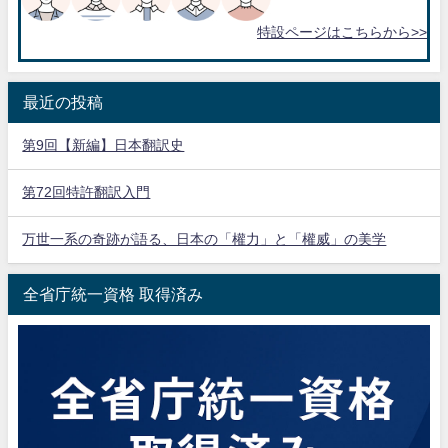
特設ページはこちらから>>
最近の投稿
第9回【新編】日本翻訳史
第72回特許翻訳入門
万世一系の奇跡が語る、日本の「權力」と「權威」の美学
全省庁統一資格 取得済み