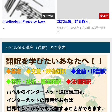
リーガル
巻頭言
Intellectual Property Law
沈む巨象、昇る職人
...
WEB TPT 2026年５月22日 391号 巻頭
言 
バベル翻訳講座（通信）のご案内