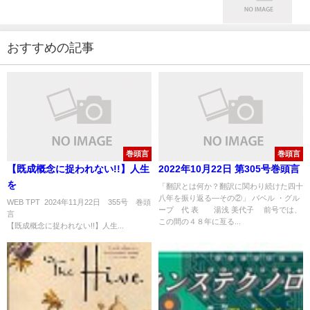
おすすめの記事
巻頭言
巻頭言
【既成概念に捉われない!!】人生
2022年10月22日 第305号巻頭言
を
「翻訳とは何か？翻訳に関わり続けた四十
八年を振り返る—その②」 バベル ・グル
WEB TPT 2024年11月22日 355号 巻頭
ープ 代 表 湯浅 美代子 前号では、
言
この間の４８年に亙る...
【既成概念に捉われない!!】人生...