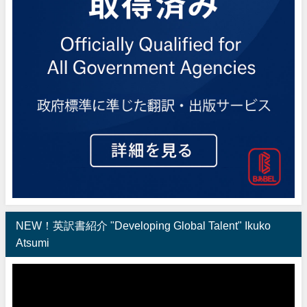
NEW！英訳書紹介 "Developing Global Talent" Ikuko
Atsumi
動
画
プ