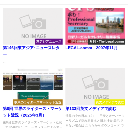
東アジアニュース
月刊・The Legal.comm
第146回東アジア･ニュースレタ
LEGAL.comm 2007年11月
ー
...
...
欧米のライターズマーケット近況
英文メディアで読む
第8回 世界のライターズ・マーケ
第133回英文メディアで読む
ット近況（2025年3月）
世界の中の日本（2） －円安とオーバーツ
ーリズムで揺れる日本と日本社会 表示で
第8回 世界のライターズ・マーケット近況
きない場合は こちらからダウンロード で
（2025年2月） ニュースレターによるマー