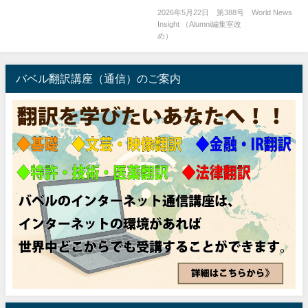
2026年5月22日 第388号 World News
Insight （Alumni編集室改
め） ..
バベル翻訳講座（通信）のご案内