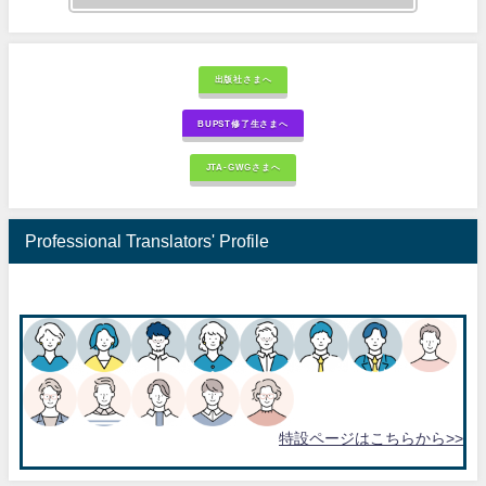
出版社さまへ
BUPST修了生さまへ
JTA-GWGさまへ
Professional Translators' Profile
特設ページはこちらから>>