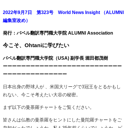
2022
年9月7日 第323号 World News Insight
（ALUMNI
編集室改め）
発行：バベル翻訳専門職大学院 ALUMNI Association
今こそ、Ohtaniに学びたい
バベル翻訳専門職大学院（
USA)
副学長
堀田都茂樹
ーーーーーーーーーーーーーーーーーーーーーーーーーー
ーーーーーーーーーーーーーー
日本出身の野球人が 、米国大リーグで3冠王をとるかもし
れない、今こそ考えたい大谷の秘密。
まず以下の曼荼羅チャートをご覧ください。
皆さんは仏教の曼荼羅をヒントにした曼陀羅チャートをご
存知だったでしょうか。私も35年前くらいでしょうか、ビ