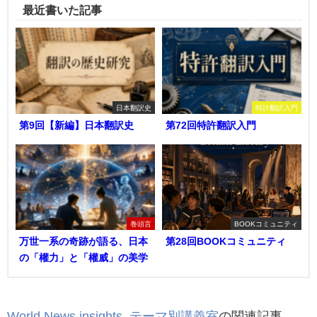
最近書いた記事
日本翻訳史
特許翻訳入門
第9回【新編】日本翻訳史
第72回特許翻訳入門
巻頭言
BOOKコミュニティ
万世一系の奇跡が語る、日本
第28回BOOKコミュニティ
の「權力」と「權威」の美学
World News insights
,
テーマ別講義室
の関連記事