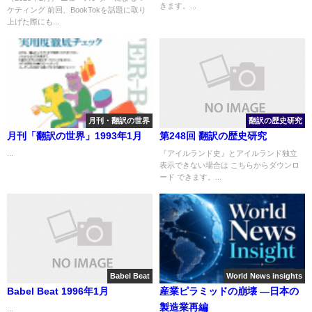
きます。...
ケティング 前回、BookTokを話題に取り
上げた際にも...
月刊・翻訳の世界
翻訳の歴史研究
月刊「翻訳の世界」1993年1月
第248回 翻訳の歴史研究
...
『アイルランド史』とアイルランド独立
表示できない場合は こちらからダウンロ
ード できます。...
Babel Beat
World News insights
Babel Beat 1996年1月
産業ピラミッドの崩壊 ―日本の
製造業再編
...