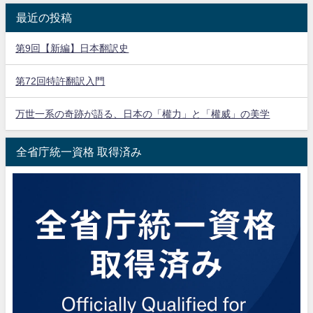
最近の投稿
第9回【新編】日本翻訳史
第72回特許翻訳入門
万世一系の奇跡が語る、日本の「權力」と「權威」の美学
全省庁統一資格 取得済み