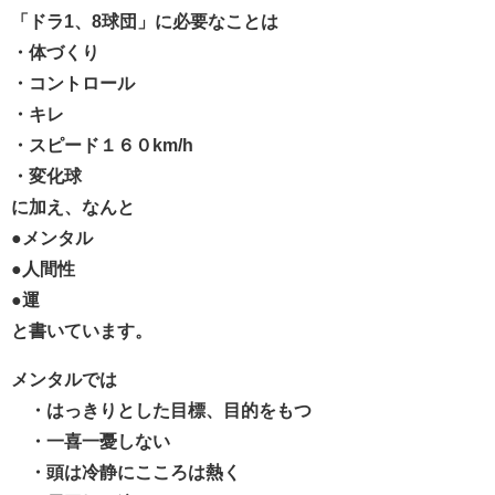
「ドラ
1
、
8
球団」に必要なことは
・体づくり
・コントロール
・キレ
・スピード１６０
km/h
・変化球
に加え、なんと
●
メンタル
●
人間性
●
運
と書いています。
メンタルでは
・はっきりとした目標、目的をもつ
・一喜一憂しない
・頭は冷静にこころは熱く