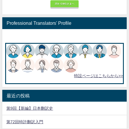
JTA-GWGさまへ
Professional Translators' Profile
特設ページはこちらから>>
最近の投稿
第9回【新編】日本翻訳史
第72回特許翻訳入門