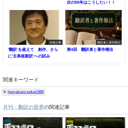
次の50年はこうしたい！！
特集記事
翻訳者と著作権法
’翻訳’を超えて 創作、さら
第4回 翻訳者と著作権法
に’古典核新訳‘への試み
関連キーワード
honyakuno-sekai1989
月刊・翻訳の世界
の関連記事