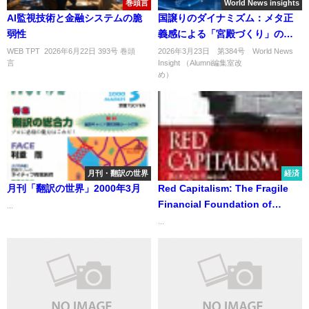
巻頭言
World News insights
AI監視技術と金融システムの脆
国譲りのダイナミズム：メタ正
弱性
義感による「宮殿づくり」の提
言
WEB TPT 2026年6月22日 393号 巻頭
2026年3月23日 第384号 World News
言 ..
Insight （Alumni編集室改
め） ..
月刊・翻訳の世界
経済
月刊「翻訳の世界」2000年3月
Red Capitalism: The Fragile
Financial Foundation of
...
China’s Extraordinary Rise
...
「赤い資本主義：中国の目覚し
い台頭を支える脆弱な金融基
盤」