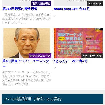
翻訳の歴史研究
Babel Beat
第298回翻訳の歴史研究
Babel Beat 1994年11月
『源氏物語』と『白氏文集』光源氏の後半
...
生 表示できない場合は こちらからダウン
ロード できます。...
東アジアニュース
月刊・eとらんす
第182回東アジア･ニュースレタ
eとらんす 2000年7月
ー
...
東アジア･ニュースレター 海外メディアか
らみた東アジアと日本 第182回 中国で
人民解放軍の最高幹部である張又侠氏が粛
清された。理由は党規...
バベル翻訳講座（通信）のご案内