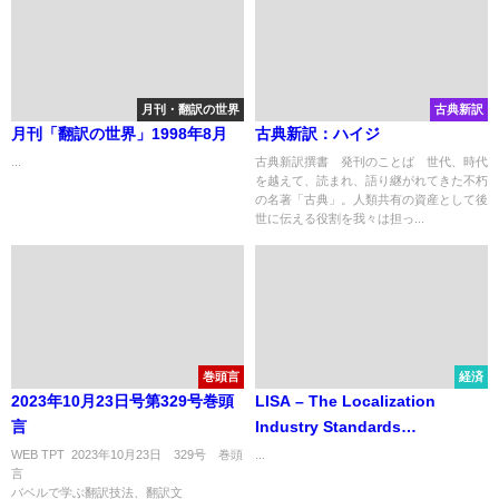
月刊・翻訳の世界
古典新訳
月刊「翻訳の世界」1998年8月
古典新訳：ハイジ
...
古典新訳撰書 発刊のことば 世代、時代
を越えて、読まれ、語り継がれてきた不朽
の名著「古典」。人類共有の資産として後
世に伝える役割を我々は担っ...
巻頭言
経済
2023年10月23日号第329号巻頭
LISA – The Localization
言
Industry Standards
Association 各種手引書
WEB TPT 2023年10月23日 329号 巻頭
...
言
バベルで学ぶ翻訳技法、翻訳文