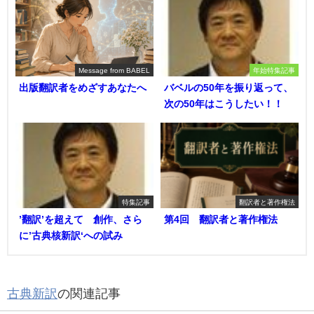
Message from BABEL
年始特集記事
出版翻訳者をめざすあなたへ
バベルの50年を振り返って、
次の50年はこうしたい！！
特集記事
翻訳者と著作権法
’翻訳’を超えて 創作、さら
第4回 翻訳者と著作権法
に’古典核新訳‘への試み
古典新訳
の関連記事