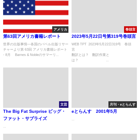
アメリカ
巻頭言
第63回アメリカ書籍レポート
2023年5月22日号第319号巻頭言
世界の出版事情―各国のバベル出版リサー
WEB TPT 2023年5月22日319号 巻頭
チャーより第 63回 アメリカ書籍レポート
- 8月 Barnes & Nobleのサマーリ...
翻訳とは？ 翻訳作業と
は？ ...
文芸
月刊・eとらんす
The Big Fat Surprise ビッグ・
eとらんす 2001年5月
ファット・サプライズ
...
...