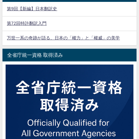
第9回【新編】日本翻訳史
第72回特許翻訳入門
万世一系の奇跡が語る、日本の「權力」と「權威」の美学
全省庁統一資格 取得済み