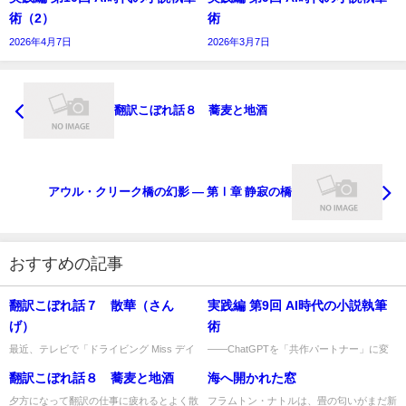
術（2）
術
2026年4月7日
2026年3月7日
翻訳こぼれ話８ 蕎麦と地酒
アウル・クリーク橋の幻影 ― 第Ⅰ章 静寂の橋
おすすめの記事
翻訳こぼれ話７ 散華（さん
実践編 第9回 AI時代の小説執筆
げ）
術
最近、テレビで「ドライビング Miss デイ
――ChatGPTを「共作パートナー」に変
ジー」というハリウッド映画をみました。
える4つのステップ 「いつか、自分の小説
翻訳こぼれ話８ 蕎麦と地酒
海へ開かれた窓
米国の南部、ジョージア州アトランタを舞
を書いてみたい」。そう願う人は少なくあ
台に、白人の老婦人デ...
りません。しかし、多...
夕方になって翻訳の仕事に疲れるとよく散
フラムトン・ナトルは、畳の匂いがまだ新