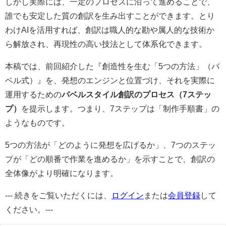
しかし実際には、一定のプロセスに沿って進めることで、
誰でも安定した質の創訳を生み出すことができます。とり
わけ
AI
を活用すれば、創訳は職人的な勘や属人的な技術か
ら解放され、再現性の高い技法として体系化できます。
本稿では、前回紹介した『創造性を生む「
5
つの方法」（バ
ベル式）』を、発想のエンジンと位置づけ、それを実際に
運用するための
バベルスタイル創訳のプロセス（
7
ステッ
プ）
を提示します。つまり、
7
ステップは「制作手順書」の
ようなものです。
5つの方法が「どのように発想を広げるか」、
7
つのステッ
プが「どの順番で作業を進めるか」を示すことで、創訳の
全体像がより明確になります。
--- 続きをご覧いただくには、
ログイン
または
会員登録
して
ください。---