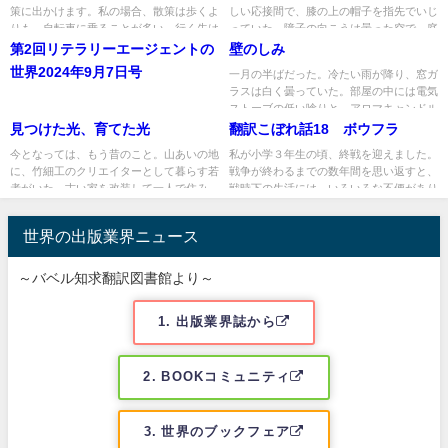
策に出かけます。私の場合、散策は歩くよ
しい応接間で、膝の上の帽子を指先でいじ
りも、自転車に乗ることが多い。行く先は
っていた。障子の向こうは曇った空で、庭
前々から心つもりする場合も...
の柿の木が風に揺れている。...
第2回リテラリーエージェントの
壁のしみ
世界2024年9月7日号
一月の半ばだった。冷たい雨が降り、窓ガ
ラスは白く曇っていた。部屋の中には電気
ストーブの低い唸りと、アロマキャンドル
2024/9/7 アメリカのリテラ...
のかすかな匂いだけが漂って...
見つけた光、育てた光
翻訳こぼれ話18 ボウフラ
今となっては、もう昔のこと。山あいの地
私が小学３年生の頃、終戦を迎えました。
に、竹細工のクリエイターとして暮らす若
戦争が終わるまでの数年間を思い返すと、
者がいた。古い家を改装して一人で住み、
戦時下の生活には、いろいろな不便があり
朝ごと夕ごとに裏山へ入り、...
ました。例えば、灯火管制で...
世界の出版業界ニュース
～バベル知求翻訳図書館より～
1. 出版業界誌から
2. BOOKコミュニティ
3. 世界のブックフェア