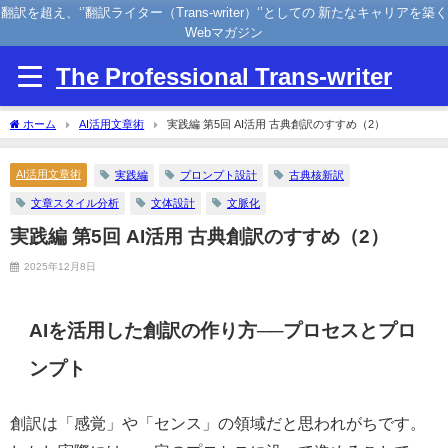
翻訳を超え、‘’翻訳ライター（Trans-writer）‘’としての 新たなキャリアを築く
Webマガジン
The Professional Trans-writer
ホーム
AI活用文章術
実践編 第5回 AI活用 古典創訳のすすめ（2）
AI活用文章術
実践編
プロンプト設計
古典核新訳
文章スタイル分析
文体設計
文脈化
実践編 第5回 AI活用 古典創訳のすすめ（2）
2025年12月8日
AI
を活用した創訳の作り方──プロセスとプロ
ンプト
創訳は「感覚」や「センス」の領域だと思われがちです。