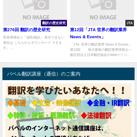
翻訳の歴史研究
JTA
第276回 翻訳の歴史研究
第12回「JTA 世界の翻訳業界
News & Events」
菅原孝標女と『源氏物語』 表示できない
場合は こちらからダウンロード できま
「JTA 世界の翻訳業界 News & Events」
す。...
第12回 毎月最新の翻訳業界情報を一
般社団法人日本翻訳協会のWebページ...
バベル翻訳講座（通信）のご案内