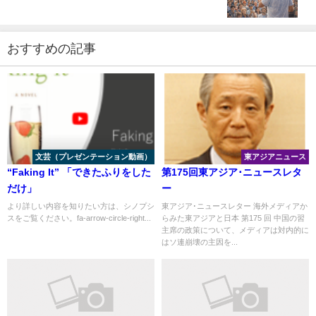
おすすめの記事
文芸（プレゼンテーション動画）
東アジアニュース
“Faking It” 「できたふりをした
第175回東アジア･ニュースレタ
だけ」
ー
より詳しい内容を知りたい方は、シノプシ
東アジア･ニュースレター 海外メディアか
スをご覧ください。fa-arrow-circle-right...
らみた東アジアと日本 第175 回 中国の習
主席の政策について、メディアは対内的に
はソ連崩壊の主因を...