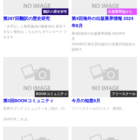
翻訳の歴史研究
出版業界誌から
第287回翻訳の歴史研究
第4回海外の出版業界情報 2024
年8月
『太平記』と新田義貞の鎌倉攻め 表示で
きない場合は こちらからダウンロード で
第4回海外の出版業界情報 2024年8
きます。...
2024/8/22 独立系出版社の流通共同組合を
提唱 P...
BOOKコミュニティ
フリースクール
第3回BOOKコミュニティ
今月の知恵8月
世界のブックコミュニティをご紹介（3）
フリースクールのススメ 第4回...
2024/7/8 これま...