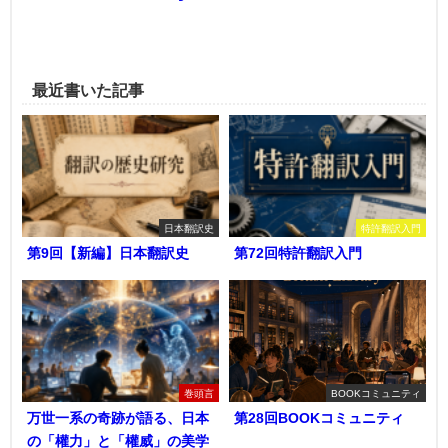
最近書いた記事
日本翻訳史
特許翻訳入門
第9回【新編】日本翻訳史
第72回特許翻訳入門
巻頭言
BOOKコミュニティ
万世一系の奇跡が語る、日本
第28回BOOKコミュニティ
の「權力」と「權威」の美学