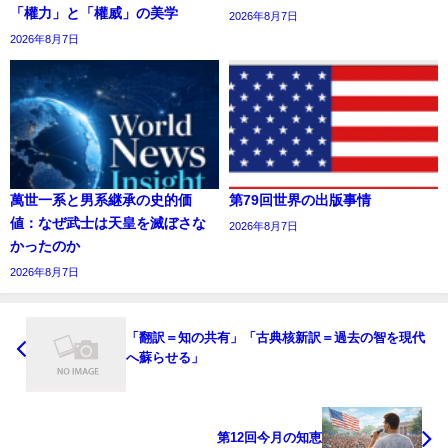
「權力」と「權威」の美学
2026年8月7日
2026年8月7日
萬世一系と男系継承の史的価
第79回世界の出版事情
値：なぜ武士は天皇を滅ぼさな
2026年8月7日
かったのか
2026年8月7日
「翻訳＝知の共有」「古典核新訳＝過去の智を現代
へ蘇らせる」
第12回今月の知恵