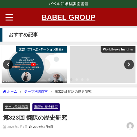
バベル知求翻訳図書館
BABEL GROUP
おすすめ記事
文芸（プレゼンテーション動画）
World News insights
ホーム
テーマ別講義室
第323回 翻訳の歴史研究
テーマ別講義室
翻訳の歴史研究
第323回 翻訳の歴史研究
2026年2月7日
2026年2月6日