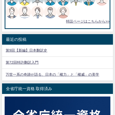
特設ページはこちらから>>
最近の投稿
第9回【新編】日本翻訳史
第72回特許翻訳入門
万世一系の奇跡が語る、日本の「權力」と「權威」の美学
全省庁統一資格 取得済み