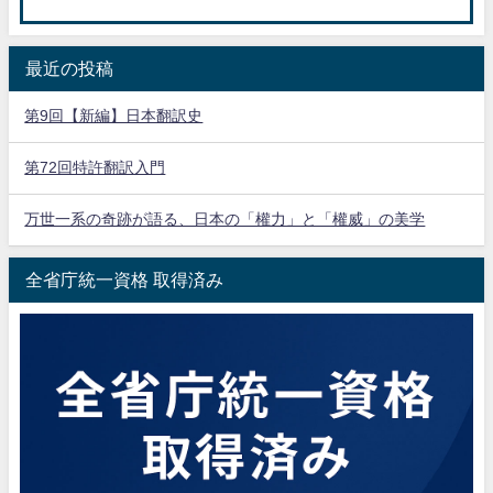
最近の投稿
第9回【新編】日本翻訳史
第72回特許翻訳入門
万世一系の奇跡が語る、日本の「權力」と「權威」の美学
全省庁統一資格 取得済み