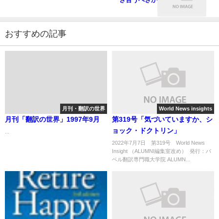
おすすめの記事
月刊・翻訳の世界
World News insights
月刊「翻訳の世界」1997年9月
第319号「気づいていますか、シ
ョック・ドクトリン」
...
2022年7月7日 第319号 World News
Insight （ALUMNI編集室改め） 発行：バ
ベル翻訳専門職大学院 ALUMN...