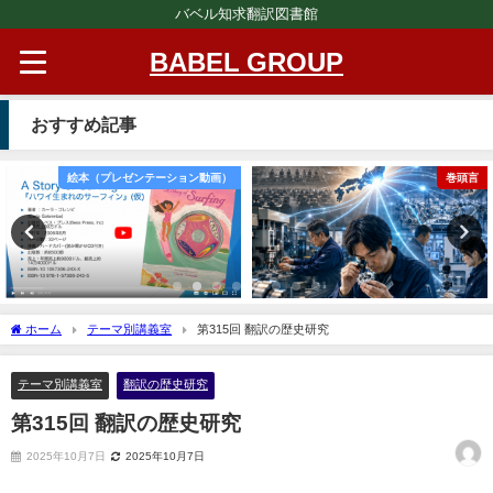
バベル知求翻訳図書館
BABEL GROUP
おすすめ記事
絵本（プレゼンテーション動画）
巻頭言
ホーム
テーマ別講義室
第315回 翻訳の歴史研究
テーマ別講義室
翻訳の歴史研究
第315回 翻訳の歴史研究
2025年10月7日
2025年10月7日