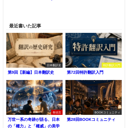
最近書いた記事
日本翻訳史
特許翻訳入門
第9回【新編】日本翻訳史
第72回特許翻訳入門
巻頭言
BOOKコミュニティ
万世一系の奇跡が語る、日本
第28回BOOKコミュニティ
の「權力」と「權威」の美学