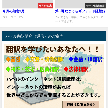
今月の知恵
テーマ別講義室
今月の知恵3月
第5回 なまくらギフテッド随想録
コテージガーデン...
表示できない場合は こちらからダウンロ
ード できます。...
バベル翻訳講座（通信）のご案内