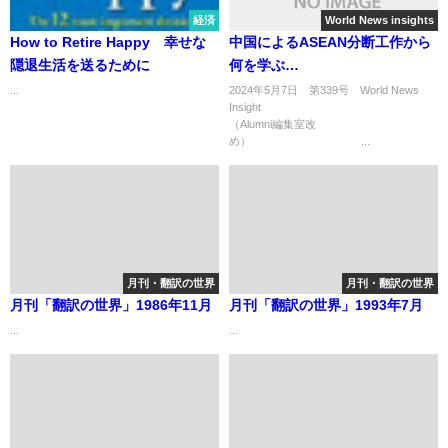
経済
World News insights
How to Retire Happy 幸せな
中国によるASEAN分断工作から
隠退生活を送るために
何を学ぶ
か
...
2024年5月7日 第339号 World News
Insight
（Alumni編集室改
め） ...
月刊・翻訳の世界
月刊・翻訳の世界
月刊「翻訳の世界」1986年11月
月刊「翻訳の世界」1993年7月
...
...