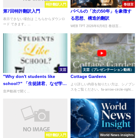
特許翻訳入門
巻頭言
第7回特許翻訳入門
バベルの「次の50年」を象徴す
る思想、構造的翻訳
表示できない場合は こちらからダウンロ
ード できます。...
WEB TPT 2026年6月8日 巻頭言...
文芸
文芸（プレゼンテーション動画）
"Why don't students like
Cottage Gardens
school?" 「生徒諸君、なぜ学校
より詳しい内容を知りたい方は、シノプシ
スをご覧ください。fa-arrow-circle-right...
を嫌うんだい？」
音声動画で聞く...
特許翻訳入門
World News insights