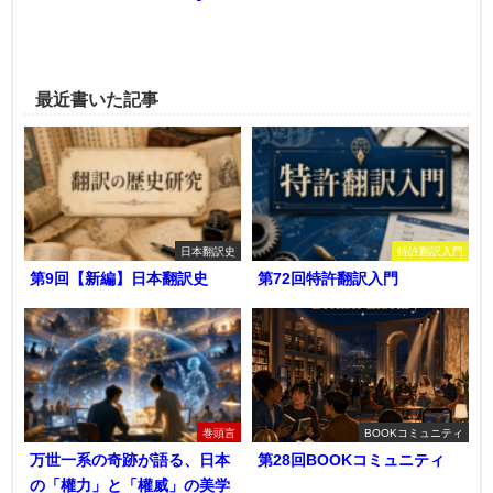
最近書いた記事
日本翻訳史
特許翻訳入門
第9回【新編】日本翻訳史
第72回特許翻訳入門
巻頭言
BOOKコミュニティ
万世一系の奇跡が語る、日本
第28回BOOKコミュニティ
の「權力」と「權威」の美学