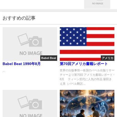
おすすめの記事
Babel Beat
アメリカ
Babel Beat 1990年8月
第70回アメリカ書籍レポート
...
世界の出版事情―各国のバベル出版リサー
チャーより第70回 アメリカ書籍レポート -
8月 ティーン世代に人気の作品 柴田き
え美（バベル翻訳...