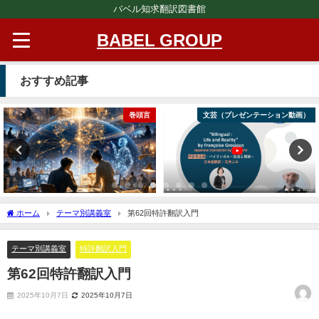
バベル知求翻訳図書館
BABEL GROUP
おすすめ記事
巻頭言
文芸（プレゼンテーション動画）
ホーム
テーマ別講義室
第62回特許翻訳入門
テーマ別講義室
特許翻訳入門
第62回特許翻訳入門
2025年10月7日
2025年10月7日