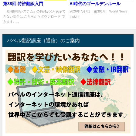
第38回 特許翻訳入門
AI時代のゴールデンルール
「照明制御システム」の特許訳-14 表示で
2026年7月7日 第391号 World News
きない場合は こちらからダウンロード で
Insight
きます。...
.
バベル翻訳講座（通信）のご案内