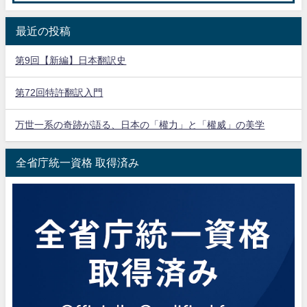
最近の投稿
第9回【新編】日本翻訳史
第72回特許翻訳入門
万世一系の奇跡が語る、日本の「權力」と「權威」の美学
全省庁統一資格 取得済み