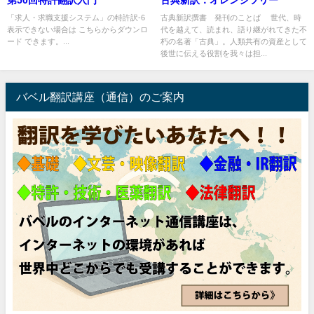
第50回特許翻訳入門
古典新訳：オレンジツリー
「求人・求職支援システム」の特許訳-6
古典新訳撰書 発刊のことば 世代、時
表示できない場合は こちらからダウンロ
代を越えて、読まれ、語り継がれてきた不
ード できます。...
朽の名著「古典」。人類共有の資産として
後世に伝える役割を我々は担...
バベル翻訳講座（通信）のご案内