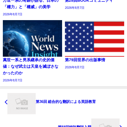
万世一系の奇跡が語る、日本の
第28回BOOKコミュニティ
「權力」と「權威」の美学
2026年8月7日
2026年8月7日
萬世一系と男系継承の史的価
第79回世界の出版事情
値：なぜ武士は天皇を滅ぼさな
2026年8月7日
かったのか
2026年8月7日
第36回 総合的な翻訳による英語教育