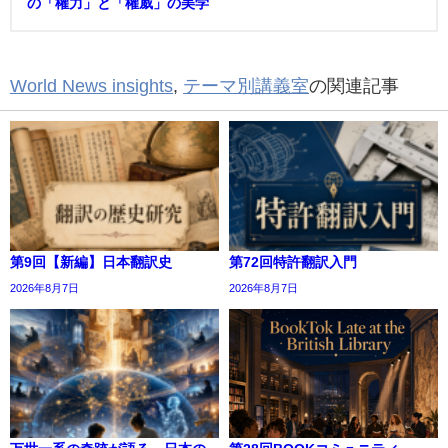
の「權力」と「權威」の美学
World News insights
,
テーマ別講義室
の関連記事
第9回【新編】日本翻訳史
第72回特許翻訳入門
2026年8月7日
2026年8月7日