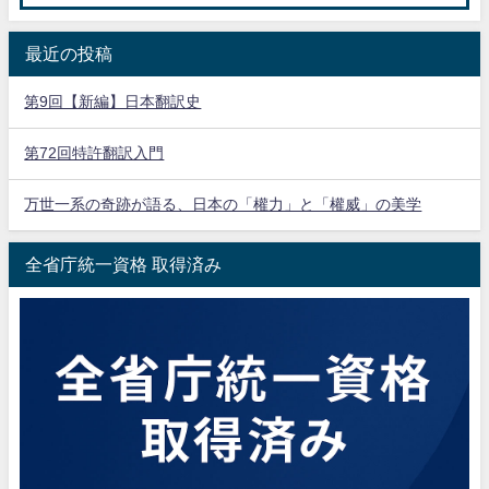
最近の投稿
第9回【新編】日本翻訳史
第72回特許翻訳入門
万世一系の奇跡が語る、日本の「權力」と「權威」の美学
全省庁統一資格 取得済み