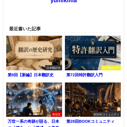
yumikima
最近書いた記事
日本翻訳史
特許翻訳入門
第9回【新編】日本翻訳史
第72回特許翻訳入門
巻頭言
BOOKコミュニティ
万世一系の奇跡が語る、日本
第28回BOOKコミュニティ