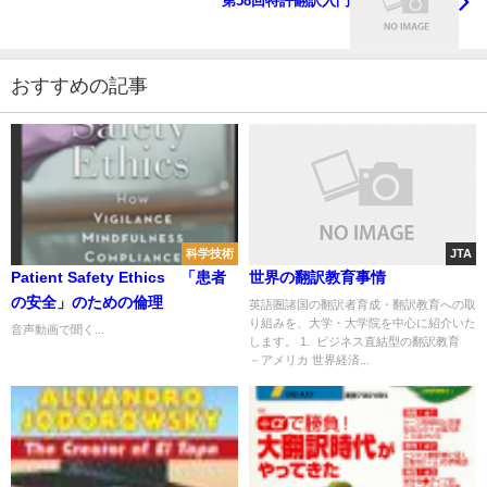
第58回特許翻訳入門
おすすめの記事
科学技術
JTA
Patient Safety Ethics 「患者
世界の翻訳教育事情
の安全」のための倫理
英語圏諸国の翻訳者育成・翻訳教育への取
り組みを、大学・大学院を中心に紹介いた
音声動画で聞く...
します。 1. ビジネス直結型の翻訳教育
－アメリカ 世界経済...