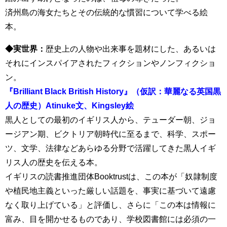
済州島の海女たちとその伝統的な慣習について学べる絵
本。
◆実世界：
歴史上の人物や出来事を題材にした、あるいは
それにインスパイアされたフィクションやノンフィクショ
ン。
『Brilliant Black British History』（仮訳：華麗なる英国黒
人の歴史）Atinuke文、Kingsley絵
黒人としての最初のイギリス人から、テューダー朝、ジョ
ージアン期、ビクトリア朝時代に至るまで、科学、スポー
ツ、文学、法律などあらゆる分野で活躍してきた黒人イギ
リス人の歴史を伝える本。
イギリスの読書推進団体Booktrustは、この本が「奴隷制度
や植民地主義といった厳しい話題を、事実に基づいて遠慮
なく取り上げている」と評価し、さらに「この本は情報に
富み、目を開かせるものであり、学校図書館には必須の一