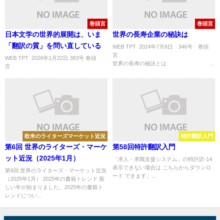
の完全手引書」
巻頭言
巻頭言
日本文学の世界的展開は、いま
世界の長寿企業の秘訣は
「翻訳の質」を問い直している
WEB TPT 2024年7月8日 346号 巻頭
WEB TPT 2026年1月22日 383号 巻頭
世界の長寿の秘訣とは ...
言 ..
欧米のライターズマーケット近況
特許翻訳入門
第6回 世界のライターズ・マーケ
第58回特許翻訳入門
ット近況（2025年1月）
「求人・求職支援システム」の特許訳-14
表示できない場合は こちらからダウンロ
第6回 世界のライターズ・マーケット近況
ード できます。...
（2025年1月） 2025年の書籍トレンド 新
しい年が始まりました。2025年の書籍ト
レンドについ...