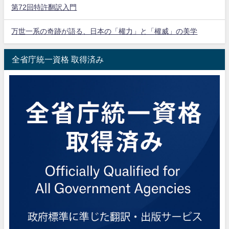
第72回特許翻訳入門
万世一系の奇跡が語る、日本の「權力」と「權威」の美学
全省庁統一資格 取得済み