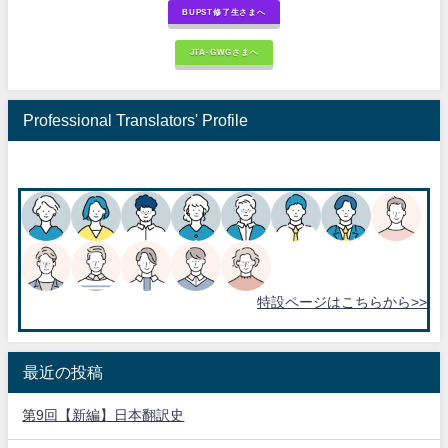
BUPST修了生さまへ
JTA-GWGさまへ
Professional Translators' Profile
特設ページはこちらから>>
最近の投稿
第9回【新編】日本翻訳史