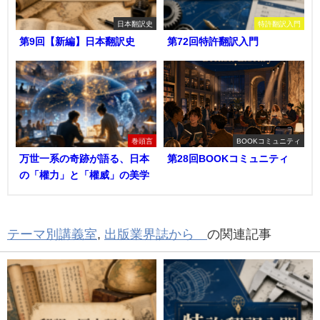
日本翻訳史
特許翻訳入門
第9回【新編】日本翻訳史
第72回特許翻訳入門
巻頭言
BOOKコミュニティ
万世一系の奇跡が語る、日本
第28回BOOKコミュニティ
の「權力」と「權威」の美学
テーマ別講義室
,
出版業界誌から
の関連記事