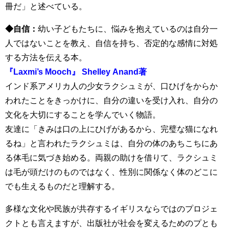
冊だ」と述べている。
◆自信：
幼い子どもたちに、悩みを抱えているのは自分一
人ではないことを教え、自信を持ち、否定的な感情に対処
する方法を伝える本。
『Laxmi’s Mooch』 Shelley Anand著
インド系アメリカ人の少女ラクシュミが、口ひげをからか
われたことをきっかけに、自分の違いを受け入れ、自分の
文化を大切にすることを学んでいく物語。
友達に「きみは口の上にひげがあるから、完璧な猫になれ
るね」と言われたラクシュミは、自分の体のあちこちにあ
る体毛に気づき始める。両親の助けを借りて、ラクシュミ
は毛が頭だけのものではなく、性別に関係なく体のどこに
でも生えるものだと理解する。
多様な文化や民族が共存するイギリスならではのプロジェ
クトとも言えますが、出版社が社会を変えるためのプとも