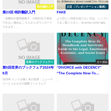
特許翻訳入門
文芸（プレゼンテーション動画）
第23回 特許翻訳入門
FAKE
「浴槽内介護用座椅子」の特許訳-3 表示
より詳しい内容を知りたい方は、シノプシ
できない場合は こちらからダウンロード
スをご覧ください。fa-arrow-circle-right...
できます。...
世界のブックフェアー
リーガル
第5回世界のブックフェア2024年
“DIVORCE with DECENCY”
8月
“The Complete How-To
Handbook and Survivor’s
2024年 インドが開く本の世界：ニューデ
...
リーとコルカタの国際ブックフェア
Guide to the Legal, Emotional,
...
Economic, and Social Issues “
「良識のある離婚」 「法律面、
心理面、経済面、及び社会問題
において、離婚を乗り切るため