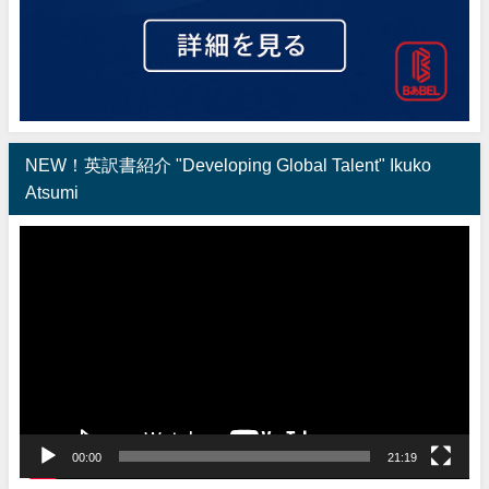
NEW！英訳書紹介 "Developing Global Talent" Ikuko
Atsumi
動
画
プ
レ
ー
ヤ
ー
00:00
21:19