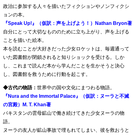
政治に参加する人々を描いたフィクションやノンフィクシ
ョンの本。
『Speak Up!』（仮訳：声を上げよう！）Nathan Bryon著
自分にとって大切なもののために立ち上がり、声を上げる
ことを描いた絵本。
本を読むことが大好きだった少女ロケットは、毎週通って
いた図書館が閉鎖されると知りショックを受ける。
しか
し、これまで読んだ本から学んだことを生かそうと決心
し、図書館を救うために行動を起こす。
◆古代の物語：
世界中の国や文化にまつわる物語。
『Nura and the Immortal Palace』（仮訳：ヌーラと不滅
の宮殿）M. T. Khan著
パキスタンの雲母鉱山で働き続けてきた少女ヌーラの物
語。
ヌーラの友人が鉱山事故で埋もれてしまい、彼を救おうと