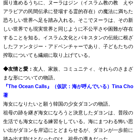
掘り進めるうちに、ヌーラはジン（イスラム教の教 えや
アラビアの民間伝承に登場する霊的存在）の魔法に満ちた
恐ろしい世界へ足を踏み入れる。そこでヌーラは、その新
しい世界でも現実世界と同じように不公平さや困難が存在
することを知る。イスラム文化とパキスタンの伝統に根ざ
したファンタジー・アドベンチャーであり、子どもたちの
搾取についても繊細に取り上げている。
◆友情と愛：
友人、家族、コミュニティ、それらのさまざ
まな形についての物語。
『The Ocean Calls』（仮訳：海が呼んでいる）Tina Cho
著
海女になりたいと願う韓国の少女ダヨンの物語。
祖母の跡を継ぎ海女になろうと決意したダヨンは、普段の
生活でも海女になる練習をしている。海にまつわる怖い思
い出がダヨンを岸辺にとどまらせるが、ダヨンが一歩前に
踏み出す助けとなったのは、祖母の導きだった。