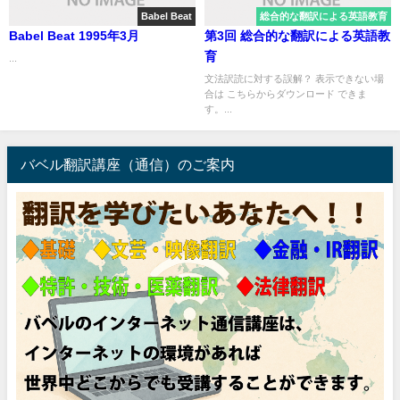
Babel Beat
総合的な翻訳による英語教育
Babel Beat 1995年3月
第3回 総合的な翻訳による英語教
育
...
文法訳読に対する誤解？ 表示できない場
合は こちらからダウンロード できま
す。...
バベル翻訳講座（通信）のご案内