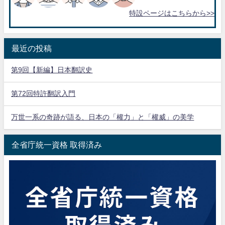
特設ページはこちらから>>
最近の投稿
第9回【新編】日本翻訳史
第72回特許翻訳入門
万世一系の奇跡が語る、日本の「權力」と「權威」の美学
全省庁統一資格 取得済み