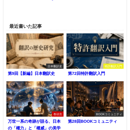
最近書いた記事
日本翻訳史
特許翻訳入門
第9回【新編】日本翻訳史
第72回特許翻訳入門
巻頭言
BOOKコミュニティ
万世一系の奇跡が語る、日本
第28回BOOKコミュニティ
の「權力」と「權威」の美学