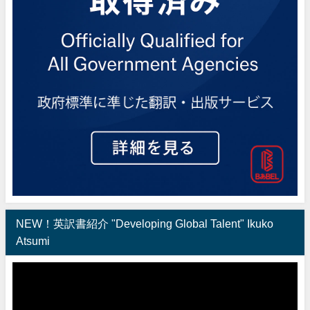
NEW！英訳書紹介 "Developing Global Talent" Ikuko
Atsumi
動
画
プ