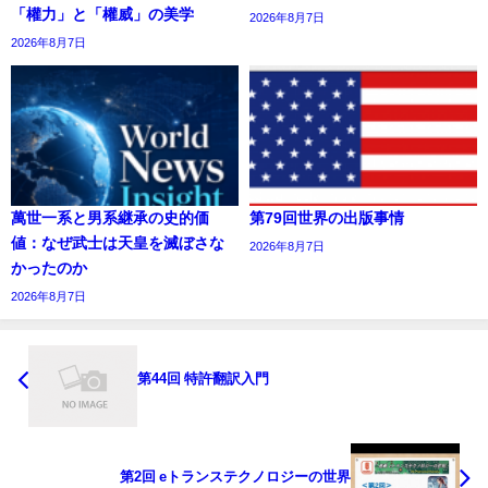
「權力」と「權威」の美学
2026年8月7日
2026年8月7日
萬世一系と男系継承の史的価
第79回世界の出版事情
値：なぜ武士は天皇を滅ぼさな
2026年8月7日
かったのか
2026年8月7日
第44回 特許翻訳入門
第2回 eトランステクノロジーの世界