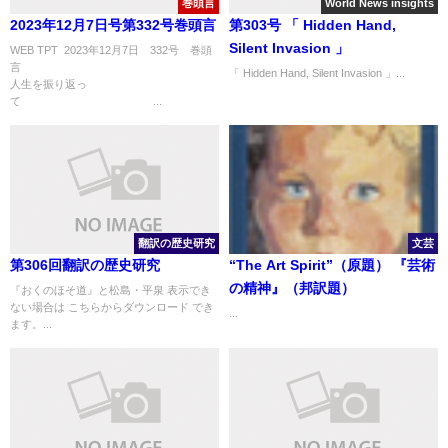
巻頭言
World News insights
2023年12月7日号第332号巻頭言
第303号 「 Hidden Hand,
Silent Invasion 」
WEB TPT 2023年12月7日 332号 巻頭
言
「 Hidden Hand, Silent Invasion 」...
人生を振り返っ
て ...
翻訳の歴史研究
文芸
第306回翻訳の歴史研究
“The Art Spirit”（原題） 『芸術
の精神』（邦訳題）
『おくのほそ道』と松島・平泉 表示でき
ない場合は こちらからダウンロード でき
...
ます。...