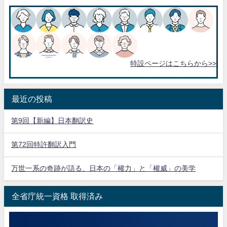
特設ページはこちらから>>
最近の投稿
第9回【新編】日本翻訳史
第72回特許翻訳入門
万世一系の奇跡が語る、日本の「權力」と「權威」の美学
全省庁統一資格 取得済み