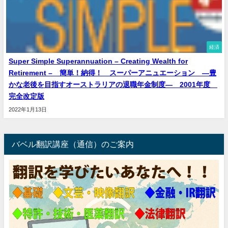
経済
Super Simple Superannuation – Creating Wealth for
Retirement – 簡単！納得！ スーパーアニュエーション ―豊
かな老後を目指すオーストラリアの退職年金制度― 2001年度
完全改定版
2022年1月13日
バベル翻訳講座（通信）のご案内