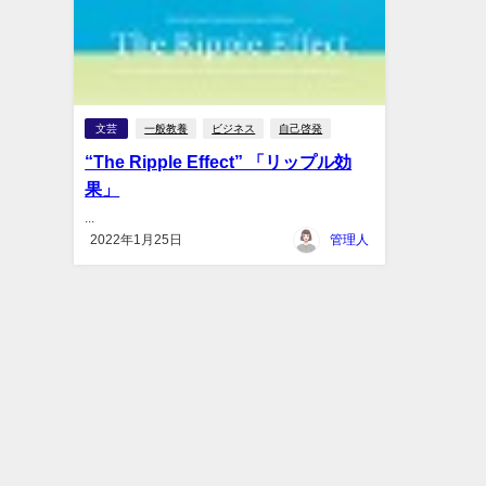
文芸
一般教養
ビジネス
自己啓発
“The Ripple Effect” 「リップル効
果」
...
2022年1月25日
管理人