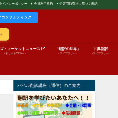
ライバシーポリシー
会員利用規約
特定商取引法に基づく表記
アコンサルティング
ト
ズ・マーケットニュース
「翻訳の世界」
古典新訳
- 新サイトTPWへ -
- ライブラリー -
-ライブラリー-
バベル翻訳講座（通信）のご案内