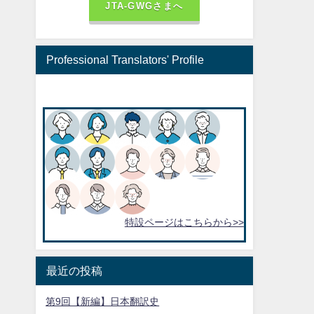
JTA-GWGさまへ
Professional Translators' Profile
特設ページはこちらから>>
最近の投稿
第9回【新編】日本翻訳史