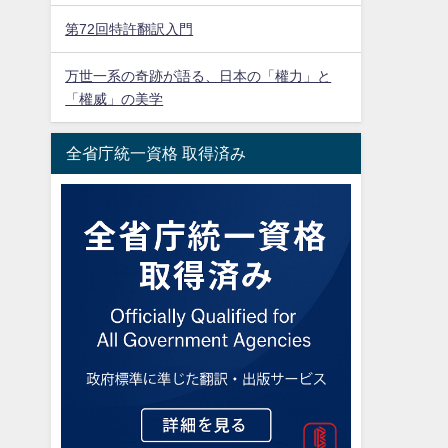
第72回特許翻訳入門
万世一系の奇跡が語る、日本の「權力」と
「權威」の美学
全省庁統一資格 取得済み