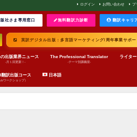
ログイン
お問い合わせ
プ
版社さま専用窓口
無料翻訳力診断
翻訳キャリ
英訳デジタル出版：多言語マーケティング/周年事業サポー
界の出版業界ニュース
The Professional Translator
ライター
-月１回更新！-
-テーマ別講義室-
UB翻訳出版コース
日本語
pubワークショップ）