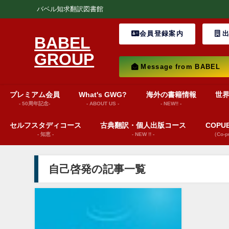
バベル知求翻訳図書館
会員登録案内
出
BABEL
GROUP
Message from BABEL
プレミアム会員
What's GWG?
海外の書籍情報
世
- 50周年記念-
- ABOUT US -
- NEW!! -
セルフスタディコース
古典翻訳・個人出版コース
COP
- 知恵 -
- NEW !! -
（Co-
自己啓発の記事一覧