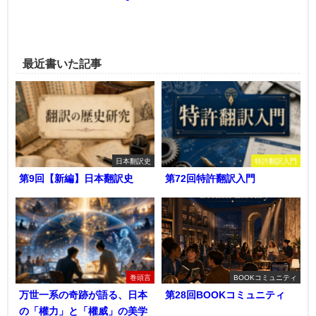
最近書いた記事
日本翻訳史
特許翻訳入門
第9回【新編】日本翻訳史
第72回特許翻訳入門
巻頭言
BOOKコミュニティ
万世一系の奇跡が語る、日本
第28回BOOKコミュニティ
の「權力」と「權威」の美学