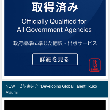
NEW！英訳書紹介 "Developing Global Talent" Ikuko
Atsumi
動
画