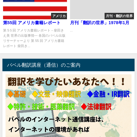
アメリカ
月刊・翻訳の世界
第55回 アメリカ書籍レポート
月刊「翻訳の世界」1978年1月
第 5５回 アメリカ書籍レポート－柴田き
...
え美 世界の出版事情― 各国のバベル出版
リサーチャーより 第 55 回 アメリカ書籍
レポート 柴田き...
バベル翻訳講座（通信）のご案内