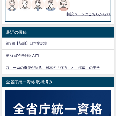
特設ページはこちらから>>
最近の投稿
第9回【新編】日本翻訳史
第72回特許翻訳入門
万世一系の奇跡が語る、日本の「權力」と「權威」の美学
全省庁統一資格 取得済み