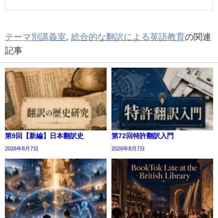
テーマ別講義室
,
総合的な翻訳による英語教育
の関連
記事
第9回【新編】日本翻訳史
第72回特許翻訳入門
2026年8月7日
2026年8月7日