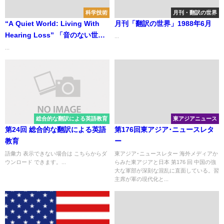
科学技術
月刊・翻訳の世界
“A Quiet World: Living With
月刊「翻訳の世界」1988年6月
Hearing Loss” 「音のない世界
...
―聴覚障害とともに生きる」
...
総合的な翻訳による英語教育
東アジアニュース
第24回 総合的な翻訳による英語
第176回東アジア･ニュースレタ
教育
ー
語彙力 表示できない場合は こちらからダ
東アジア･ニュースレター 海外メディアか
ウンロード できます。...
らみた東アジアと日本 第176 回 中国の強
大な軍部が深刻な混乱に直面している。習
主席が軍の現代化と...