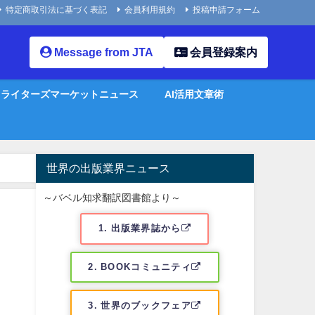
特定商取引法に基づく表記
会員利用規約
投稿申請フォーム
Message from JTA
会員登録案内
ライターズマーケットニュース
AI活用文章術
世界の出版業界ニュース
～バベル知求翻訳図書館より～
1. 出版業界誌から
2. BOOKコミュニティ
3. 世界のブックフェア