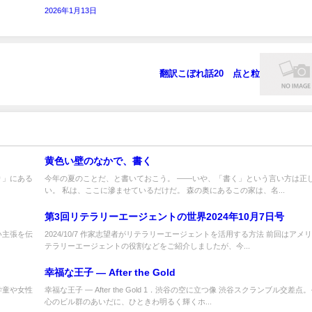
2026年1月13日
翻訳こぼれ話20 点と粒
黄色い壁のなかで、書く
り」にある
今年の夏のことだ、と書いておこう。 ――いや、「書く」という言い方は正
い。 私は、ここに滲ませているだけだ。 森の奥にあるこの家は、名...
第3回リテラリーエージェントの世界2024年10月7日号
い主張を伝
2024/10/7 作家志望者がリテラリーエージェントを活用する方法 前回はアメ
テラリーエージェントの役割などをご紹介しましたが、今...
幸福な王子 ― After the Gold
学童や女性
幸福な王子 ― After the Gold 1．渋谷の空に立つ像 渋谷スクランブル交差点
心のビル群のあいだに、ひときわ明るく輝くホ...