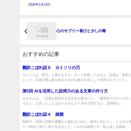
2026年1月13日
心のサプリー喜びと少しの毒
おすすめの記事
翻訳こぼれ話５ カミソリの刃
カミソリは「剃刀」と書きますが、ネット検索してみると、語源は「髪剃
という。出家の際に髪を剃るための仏教の法具として使用されていたた...
第5回 AIを活用した説得力のある文章の作り方
みなさんは、「読者を納得させる文章を書きたい」「論理的でわかりやす
えたい」と思ったことはありませんか？ AIを活用すると、論理的な...
翻訳こぼれ話４ 疎開
戦時中、米軍の空襲や爆撃から逃れるために、都市に住む人々、とりわけ
が一時的に地方へ移り住みました。いわゆる疎開です。私も母と兄姉妹...