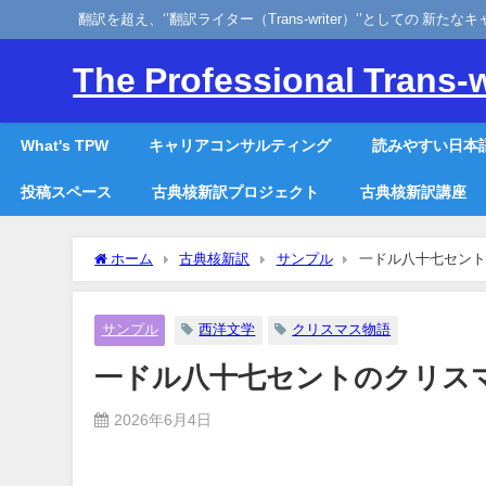
翻訳を超え、‘’翻訳ライター（Trans-writer）‘’としての 新た
The Professional Trans-w
What's TPW
キャリアコンサルティング
読みやすい日本
投稿スペース
古典核新訳プロジェクト
古典核新訳講座
ホーム
古典核新訳
サンプル
一ドル八十七セント
サンプル
西洋文学
クリスマス物語
一ドル八十七セントのクリス
2026年6月4日