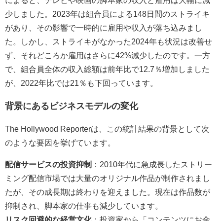
によると、テレビや映画の脚本家の収入と雇用は大幅に減
少しました。
2023
年は組合員による
148
日間のストライキ
があり、その影響で一時的に雇用や収入が落ち込みまし
た。しかし、ストライキがなかった
2024
年も状況は改善せ
ず、それどころか雇用はさらに
42%
減少したのです。一方
で、組合員全体の収入総額は前年比で
12.7
％増加しました
が、
2022
年比では
21
％も下回っています。
背景にあるビジネスモデルの変化
The Hollywood Reporter
は、この統計結果の背景として次
のような要因を挙げています。
配信サービスの投資抑制
：
2010
年代に急成長したストリー
ミング配信市場では大量のオリジナル作品が制作されまし
たが、その成長期は終わりを迎えました。現在は作品数が
抑制され、脚本家の仕事も減少しています。
リスク回避的な経営文化
：投資家から「コンテンツにお金