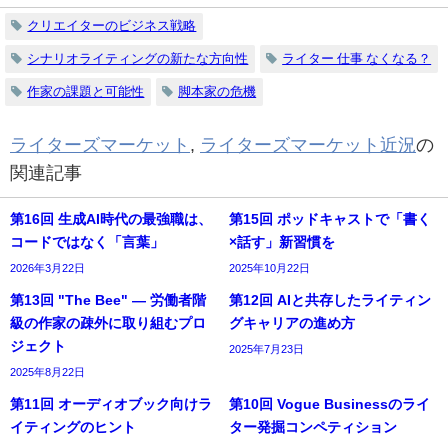
クリエイターのビジネス戦略
シナリオライティングの新たな方向性
ライター 仕事 なくなる？
作家の課題と可能性
脚本家の危機
ライターズマーケット
,
ライターズマーケット近況
の
関連記事
第16回 生成AI時代の最強職は、
第15回 ポッドキャストで「書く
コードではなく「言葉」
×話す」新習慣を
2026年3月22日
2025年10月22日
第13回 "The Bee" ― 労働者階
第12回 AIと共存したライティン
級の作家の疎外に取り組むプロ
グキャリアの進め方
ジェクト
2025年7月23日
2025年8月22日
第11回 オーディオブック向けラ
第10回 Vogue Businessのライ
イティングのヒント
ター発掘コンペティション