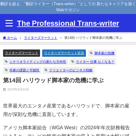
翻訳を超え、‘’翻訳ライター（Trans-writer）‘’としての 新たなキャリアを築く
Webマガジン
The Professional Trans-writer
ホーム
ライターズマーケット
第14回 ハリウッド脚本家の危機に学ぶ
ライターズマーケット
ライターズマーケット近況
脚本家の危機
シナリオライティングの新たな方向性
ライター 仕事 なくなる？
作家の課題と可能性
クリエイターのビジネス戦略
第14回 ハリウッド脚本家の危機に学ぶ
2025年9月22日
世界最大のエンタメ産業であるハリウッドで、脚本家の雇
用が深刻な危機に直面しています。
アメリカ脚本家組合（
WGA West
）の
2024
年年次財務報告