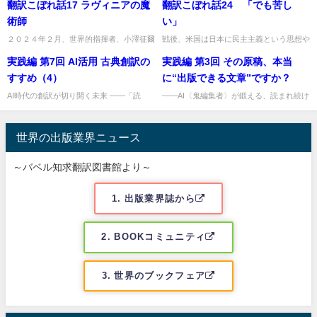
です。老妻も賛成してくれて...
翻訳こぼれ話17 ラヴィニアの魔
翻訳こぼれ話24 「でも苦し
ン・クーンツ（Dean Koontz）は、かつて
緻密なアウトライン...
術師
い」
２０２４年２月、世界的指揮者、小澤征爾
戦後、米国は日本に民主主義という思想や
氏が亡くなりました。このカリスマ的指揮
制度を定着させました。民主主義の下で現
実践編 第7回 AI活用 古典創訳の
実践編 第3回 その原稿、本当
者と一度、夢の中で遭遇したような接点を
人神だった天皇陛下は人間宣言を発布さ
持ったことがありました。１...
れ、国民も主権を取り戻しまし...
すすめ（4）
に“出版できる文章”ですか？
AI時代の創訳が切り開く未来 ——「読
――AI〈鬼編集者〉が鍛える、読まれ続け
む」技術から、「創る」技術へ 創訳とい
る力 はじめに：書き終えたあとに訪れる
う技法は、単なる「翻訳の応用」ではあり
「静かな不安」 原稿を書き終えた瞬間、
ません。 それは、古典を現...
胸の奥に広がるのは安堵と...
世界の出版業界ニュース
～バベル知求翻訳図書館より～
1. 出版業界誌から
2. BOOKコミュニティ
3. 世界のブックフェア