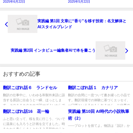
2025年6月22日
2025年5月22日
実践編 第1回 文章に“香り”を移す技術：名文解体と
AIスタイルブレンド
実践編 第2回 インタビュー編集者AIで本を書こう
おすすめの記事
翻訳こぼれ話６ ランドセル
翻訳こぼれ話１ カナリア
翻訳の仕事中に、いわゆる和製外来語に該
翻訳の合間に一息ついて書き綴った小品で
当する原語に出会うと一瞬、ほっとしま
す。翻訳現場での体験に基づくエッセイ、
す。そのままカタカナで訳せばよいからで
一口噺といえるかもしれません。お仕事の
す。しかし、油断禁物です。和...
合間に気軽にお読みいただけ...
翻訳こぼれ話16 花一輪
実践編 第10回 AI時代の小説執筆
術（2）
ふと思い立って、桜を見に行こう、ついで
に温泉にも入ろうと計画を立てました。時
――プロットを捨てよ。物語は「設計」か
あたかも春らんまんとなる３月初旬のこと
ら生まれる ベストセラー作家のディー