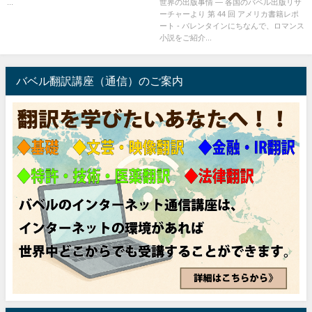
...
世界の出版事情 ― 各国のバベル出版リサ
ーチャーより 第 44 回 アメリカ書籍レポ
ート - バレンタインにちなんで、ロマンス
小説をご紹介...
バベル翻訳講座（通信）のご案内