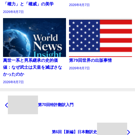
「權力」と「權威」の美学
2026年8月7日
2026年8月7日
萬世一系と男系継承の史的価
第79回世界の出版事情
値：なぜ武士は天皇を滅ぼさな
2026年8月7日
かったのか
2026年8月7日
第70回特許翻訳入門
第6回【新編】日本翻訳史