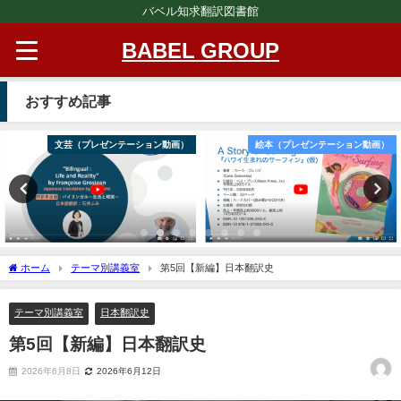
バベル知求翻訳図書館
BABEL GROUP
おすすめ記事
文芸（プレゼンテーション動画）
絵本（プレゼンテーション動画）
ホーム
テーマ別講義室
第5回【新編】日本翻訳史
テーマ別講義室
日本翻訳史
第5回【新編】日本翻訳史
2026年6月8日
2026年6月12日