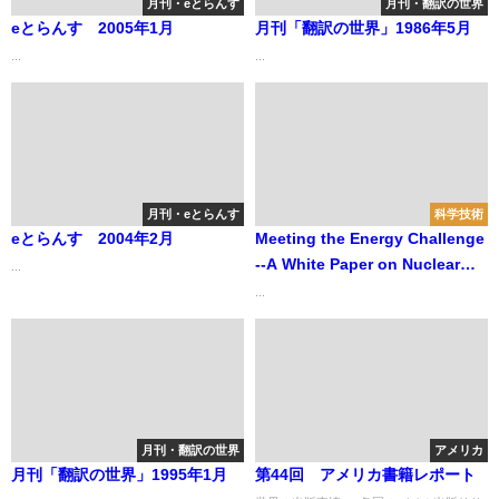
月刊・eとらんす
月刊・翻訳の世界
eとらんす 2005年1月
月刊「翻訳の世界」1986年5月
...
...
月刊・eとらんす
科学技術
eとらんす 2004年2月
Meeting the Energy Challenge
--A White Paper on Nuclear
...
Power-- January 2008 「エネル
...
ギー安全保障への取り組み」
2008 年1 月 原子力白書
月刊・翻訳の世界
アメリカ
月刊「翻訳の世界」1995年1月
第44回 アメリカ書籍レポート