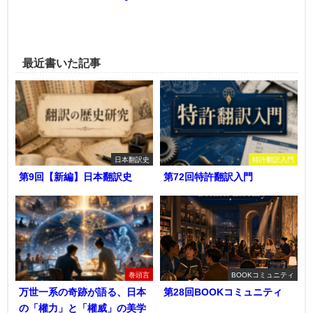
最近書いた記事
日本翻訳史
特許翻訳入門
第9回【新編】日本翻訳史
第72回特許翻訳入門
巻頭言
BOOKコミュニティ
万世一系の奇跡が語る、日本
第28回BOOKコミュニティ
の「權力」と「權威」の美学