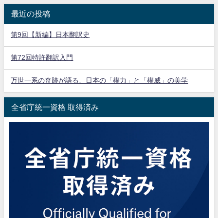
最近の投稿
第9回【新編】日本翻訳史
第72回特許翻訳入門
万世一系の奇跡が語る、日本の「權力」と「權威」の美学
全省庁統一資格 取得済み