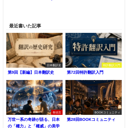
最近書いた記事
日本翻訳史
特許翻訳入門
第9回【新編】日本翻訳史
第72回特許翻訳入門
巻頭言
BOOKコミュニティ
万世一系の奇跡が語る、日本
第28回BOOKコミュニティ
の「權力」と「權威」の美学