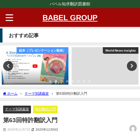
バベル知求翻訳図書館
BABEL GROUP
おすすめ記事
絵本（プレゼンテーション動画）
World News insights
ホーム
テーマ別講義室
第63回特許翻訳入門
テーマ別講義室
特許翻訳入門
第63回特許翻訳入門
2025年11月7日
2025年12月8日