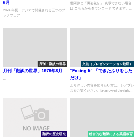
6月
世阿弥と『風姿花伝』 表示できない場合
は こちらからダウンロード できます。...
2024 年夏、アジアで開催される三つのブ
ックフェア
...
月刊・翻訳の世界
文芸（プレゼンテーション動画）
月刊「翻訳の世界」1979年8月
“Faking It” 「できたふりをした
だけ」
...
より詳しい内容を知りたい方は、シノプシ
スをご覧ください。fa-arrow-circle-right...
翻訳の歴史研究
総合的な翻訳による英語教育