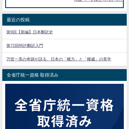
最近の投稿
第9回【新編】日本翻訳史
第72回特許翻訳入門
万世一系の奇跡が語る、日本の「權力」と「權威」の美学
全省庁統一資格 取得済み