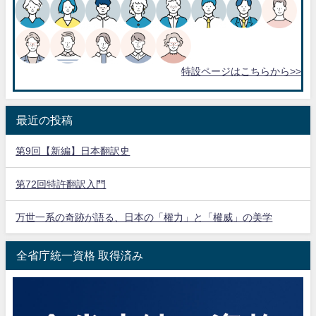
特設ページはこちらから>>
最近の投稿
第9回【新編】日本翻訳史
第72回特許翻訳入門
万世一系の奇跡が語る、日本の「權力」と「權威」の美学
全省庁統一資格 取得済み