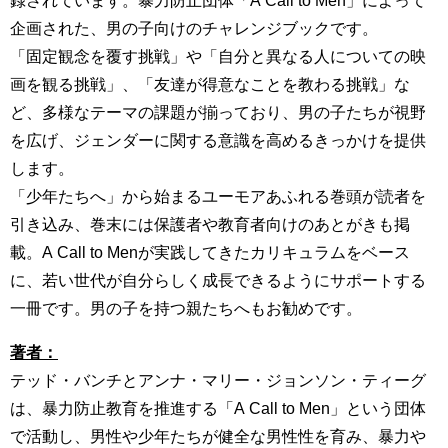
企画された、男の子向けのチャレンジブックです。
「固定観念を覆す挑戦」や「自分と異なる人についての映
画を観る挑戦」、「友達が得意なことを教わる挑戦」な
ど、多様なテーマの課題が揃っており、男の子たちが視野
を広げ、ジェンダーに関する意識を高めるきっかけを提供
します。
「少年たちへ」から始まるユーモアあふれる巻頭が読者を
引き込み、巻末には保護者や教育者向けのあとがきも掲
載。A Call to Menが実践してきたカリキュラムをベース
に、若い世代が自分らしく成長できるようにサポートする
一冊です。男の子を持つ親たちへもお勧めです。
著者：
テッド・バンチとアンナ・マリー・ジョンソン・ティーグ
は、暴力防止教育を推進する「A Call to Men」という団体
で活動し、男性や少年たちが健全な男性性を育み、暴力や