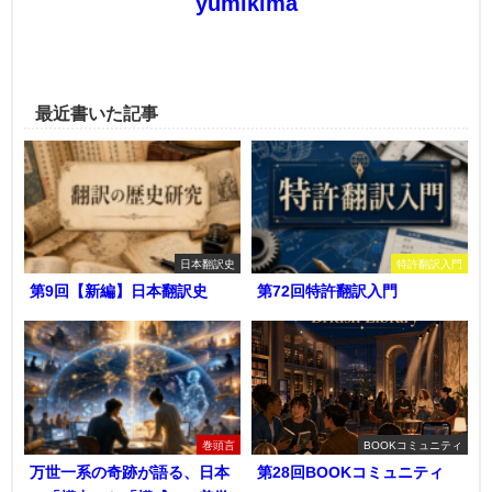
yumikima
最近書いた記事
日本翻訳史
特許翻訳入門
第9回【新編】日本翻訳史
第72回特許翻訳入門
巻頭言
BOOKコミュニティ
万世一系の奇跡が語る、日本
第28回BOOKコミュニティ