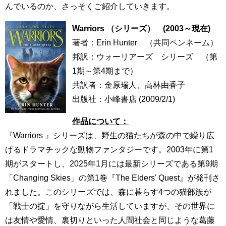
んでいるのか、さっそくご紹介していきます。
Warriors （シリーズ） (2003～現在)
著者：Erin Hunter （共同ペンネーム）
邦訳：ウォーリアーズ シリーズ （第
1期～第4期まで）
共訳者：金原瑞人、高林由香子
出版社：‎小峰書店 (2009/2/1)
作品について：
『Warriors 』シリーズは、野生の猫たちが森の中で繰り広
げるドラマチックな動物ファンタジーです。2003年に第1
期がスタートし、2025年1月には最新シリーズである第9期
「Changing Skies」の第1巻『The Elders' Quest』が発刊さ
れました。このシリーズでは、森に暮らす4つの猫部族が
「戦士の掟」を守りながら生活していますが、その世界に
は友情や愛情、裏切りといった人間社会と同じような葛藤