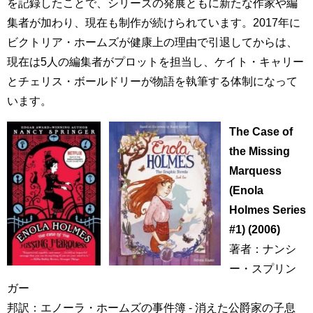
を記録したことで、シリーズの発展ともに新たな作家や編
集者が加わり、現在も制作が続けられています。2017年に
ビクトリア・ホームズが健康上の理由で引退してからは、
現在は5人の編集者がプロットを担当し、ケイト・キャリー
とチェリス・ボールドリーが物語を執筆する体制になって
います。
The Case of
the Missing
Marquess
(Enola
Holmes Series
#1) (2006)
著者：ナンシ
ー・スプリン
ガー
邦訳：エノーラ・ホームズの事件簿 - 消えた公爵家の子息