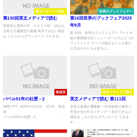
英文メディアで読む
世界のブックフェアー
第130回英文メディアで読む
第16回世界のブックフェア2025
年9月
世界的な選挙の年、２０２４年― 試され
る民主主義陣営の真価 表示できない場合
第 16回 世界のブックフェアー アート出
は こちらからダウンロード できます。...
版の最前線を紡ぐニューヨークのふたつの
ブックフェア アート出版がもたらす新た
な文化のかたちを探るふ...
巻頭言
英文メディアで読む
バベル51年の社歴－2
英文メディアで読む 第111回
WEB TPT 2025年7月22日 371号 巻頭
安倍元首相の遭難劇 ―安倍政策の継承で
言
意見が分かれるメディア― 表示できない
バベル51年の社歴－2 ...
場合は こちらからダウンロード できま
す。...