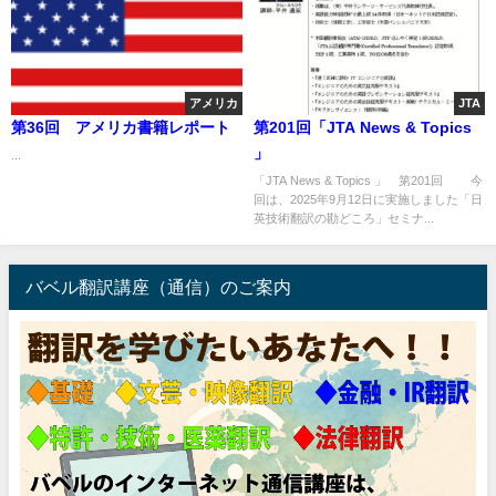
アメリカ
JTA
第36回 アメリカ書籍レポート
第201回「JTA News & Topics
」
...
「JTA News & Topics 」 第201回 今
回は、2025年9月12日に実施しました「日
英技術翻訳の勘どころ」セミナ...
バベル翻訳講座（通信）のご案内