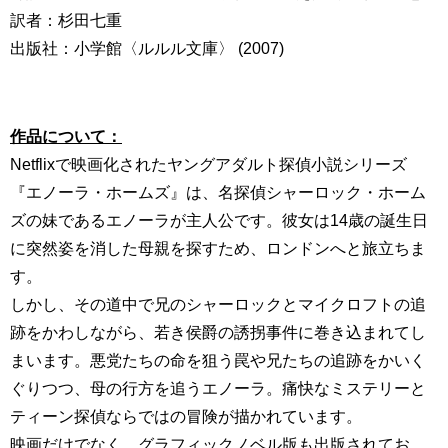
訳者：杉田七重
出版社：小学館〈ルルル文庫〉 (2007)
作品について：
Netflixで映画化されたヤングアダルト探偵小説シリーズ
『エノーラ・ホームズ』は、名探偵シャーロック・ホーム
ズの妹であるエノーラが主人公です。彼女は14歳の誕生日
に突然姿を消した母親を探すため、ロンドンへと旅立ちま
す。
しかし、その道中で兄のシャーロックとマイクロフトの追
跡をかわしながら、若き侯爵の誘拐事件に巻き込まれてし
まいます。悪党たちの命を狙う罠や兄たちの追跡をかいく
ぐりつつ、母の行方を追うエノーラ。痛快なミステリーと
ティーン探偵ならではの冒険が描かれています。
映画だけでなく、グラフィックノベル版も出版されてお