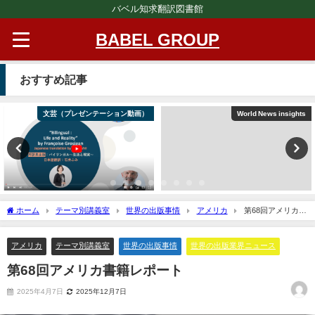
バベル知求翻訳図書館
BABEL GROUP
おすすめ記事
文芸（プレゼンテーション動画）
World News insights
ホーム
テーマ別講義室
世界の出版事情
アメリカ
第68回アメリカ書
籍レポート
アメリカ
テーマ別講義室
世界の出版事情
世界の出版業界ニュース
第68回アメリカ書籍レポート
2025年4月7日
2025年12月7日