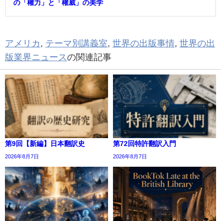
の「權力」と「權威」の美学
アメリカ
,
テーマ別講義室
,
世界の出版事情
,
世界の出
版業界ニュース
の関連記事
第9回【新編】日本翻訳史
第72回特許翻訳入門
2026年8月7日
2026年8月7日