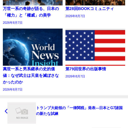
万世一系の奇跡が語る、日本の
第28回BOOKコミュニティ
「權力」と「權威」の美学
2026年8月7日
2026年8月7日
萬世一系と男系継承の史的価
第79回世界の出版事情
値：なぜ武士は天皇を滅ぼさな
2026年8月7日
かったのか
2026年8月7日
トランプ大統領の「一律関税」発表―日本とG7諸国
の新たな試練