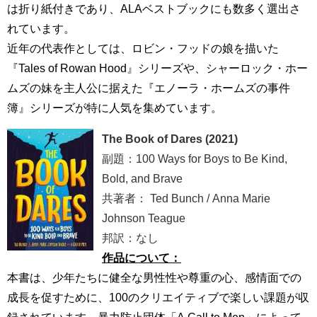
は折り紙付きであり、ALAベストブックにも数多く選出さ
れています。
近年の代表作としては、ロビン・フッドの娘を描いた
『Tales of Rowan Hood』シリーズや、シャーロック・ホー
ムズの妹を主人公に据えた『エノーラ・ホームズの事件
簿』シリーズが特に人気を集めています。
The Book of Dares (2021)
副題：100 Ways for Boys to Be Kind,
Bold, and Brave
共著者： Ted Bunch / Anna Marie
Johnson Teague
邦訳：なし
作品について：
本書は、少年たちに健全な男性性や尊重の心、感情面での
成長を促すために、100のクリエイティブで楽しい課題が収
録されています。暴力防止団体「A Call to Men」によって