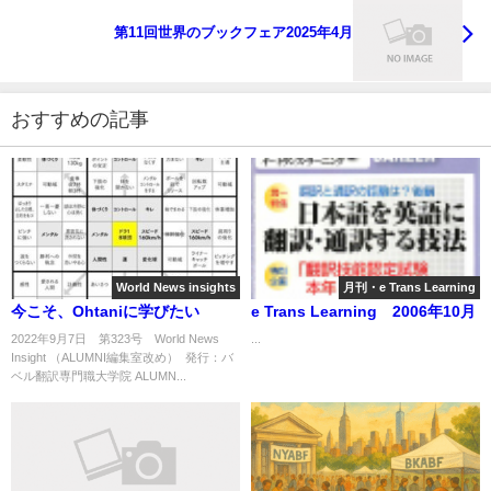
第11回世界のブックフェア2025年4月
おすすめの記事
World News insights
月刊・e Trans Learning
今こそ、Ohtaniに学びたい
e Trans Learning 2006年10月
2022年9月7日 第323号 World News
...
Insight （ALUMNI編集室改め） 発行：バ
ベル翻訳専門職大学院 ALUMN...