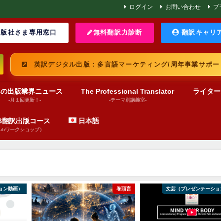
ログイン
お問い合わせ
プ
版社さま専用窓口
無料翻訳力診断
翻訳キャリ
英訳デジタル出版：多言語マーケティング/周年事業サポー
界の出版業界ニュース
The Professional Translator
ライター
-月１回更新！-
-テーマ別講義室-
UB翻訳出版コース
日本語
pubワークショップ）
ョン動画）
巻頭言
文芸（プレゼンテーショ