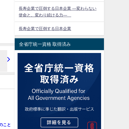
長寿企業で圧倒する日本企業 ―変わらない
使命と、変わり続ける力―
長寿企業で圧倒する日本企業
全省庁統一資格 取得済み
のこと