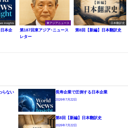
ws insights
東アジアニュース
日本翻訳史
る日本企
第187回東アジア･ニュース
第8回【新編】日本翻訳史
レター
わらない
長寿企業で圧倒する日本企業
2026年7月22日
第8回【新編】日本翻訳史
2026年7月22日