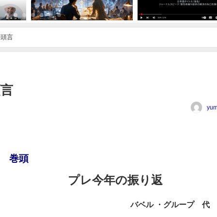
巻頭言
頭言
yum
1号 巻頭
プレ今年の振り返
言
バベル ・グループ 代