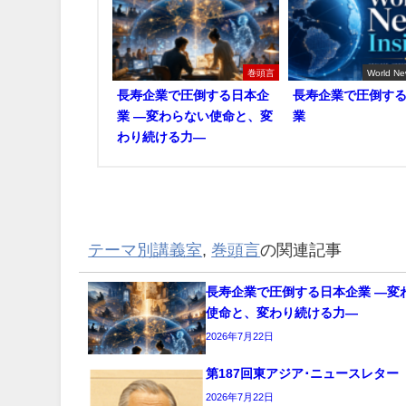
巻頭言
World Ne
長寿企業で圧倒する日本企
長寿企業で圧倒す
業 ―変わらない使命と、変
業
わり続ける力―
テーマ別講義室
,
巻頭言
の関連記事
長寿企業で圧倒する日本企業 ―変
使命と、変わり続ける力―
2026年7月22日
第187回東アジア･ニュースレター
2026年7月22日