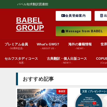
バベル知求翻訳図書館
会員登録案内
出
BABEL
GROUP
Message from BABEL
プレミアム会員
What's GWG?
海外の書籍情報
世
- 50周年記念-
- ABOUT US -
- NEW!! -
セルフスタディコース
古典翻訳・個人出版コース
COP
- 知恵 -
- NEW !! -
（Co-
おすすめ記事
ws insights
巻頭言
文芸（プレゼンテーシ