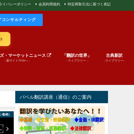
ライバシーポリシー
会員利用規約
特定商取引法に基づく表記
アコンサルティング
ト
ズ・マーケットニュース
「翻訳の世界」
古典新訳
- 新サイトTPWへ -
- ライブラリー -
-ライブラリー-
バベル翻訳講座（通信）のご案内
ン動画）
絵本（プレゼンテーション動画）
World News in