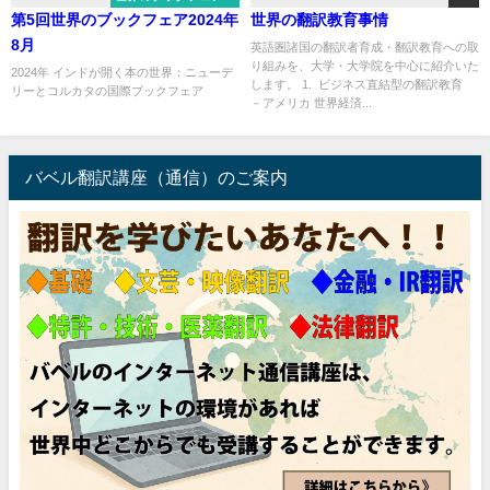
第5回世界のブックフェア2024年
世界の翻訳教育事情
8月
英語圏諸国の翻訳者育成・翻訳教育への取
り組みを、大学・大学院を中心に紹介いた
2024年 インドが開く本の世界：ニューデ
します。 1. ビジネス直結型の翻訳教育
リーとコルカタの国際ブックフェア
－アメリカ 世界経済...
...
バベル翻訳講座（通信）のご案内