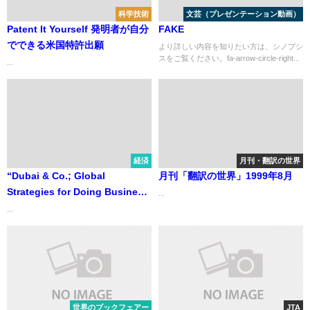
科学技術
文芸（プレゼンテーション動画）
Patent It Yourself 発明者が自分
FAKE
でできる米国特許出願
より詳しい内容を知りたい方は、シノプシ
スをご覧ください。fa-arrow-circle-right...
...
経済
月刊・翻訳の世界
“Dubai & Co.; Global
月刊「翻訳の世界」1999年8月
Strategies for Doing Business
...
in the Gulf States” 「ドバイ＆
...
Co. グローバル企業と湾岸諸国
への事業戦略」
世界のブックフェアー
JTA