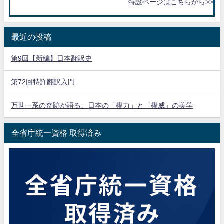
特設ページはこちらから>>
最近の投稿
第9回【新編】日本翻訳史
第72回特許翻訳入門
万世一系の奇跡が語る、日本の「權力」と「權威」の美学
全省庁統一資格 取得済み