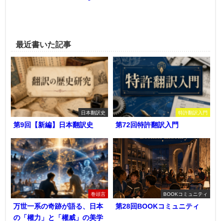
最近書いた記事
日本翻訳史
特許翻訳入門
第9回【新編】日本翻訳史
第72回特許翻訳入門
巻頭言
BOOKコミュニティ
万世一系の奇跡が語る、日本
第28回BOOKコミュニティ
の「權力」と「權威」の美学