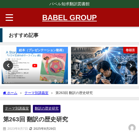
バベル知求翻訳図書館
BABEL GROUP
おすすめ記事
絵本（プレゼンテーション動画）
巻頭言
ホーム
テーマ別講義室
第263回 翻訳の歴史研究
テーマ別講義室
翻訳の歴史研究
第263回 翻訳の歴史研究
2023年8月7日
2025年8月29日