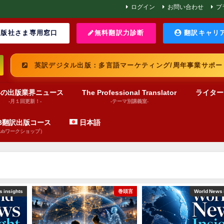
ログイン
お問い合わせ
プ
版社さま専用窓口
無料翻訳力診断
翻訳キャリ
英訳デジタル出版：多言語マーケティング/周年事業サポー
界の出版業界ニュース
The Professional Translator
ライター
-月１回更新！-
-テーマ別講義室-
UB翻訳出版コース
日本語
pubワークショップ）
 insights
巻頭言
World News 