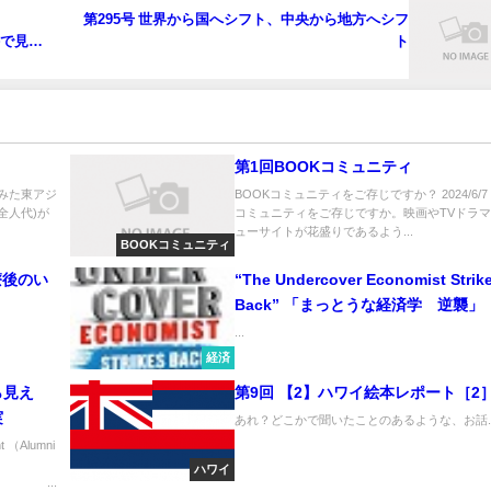
第295号 世界から国へシフト、中央から地方へシフ
―絵で見て
ト
』
第1回BOOKコミュニティ
みた東アジ
BOOKコミュニティをご存じですか？ 2024/6/7
全人代)が
コミュニティをご存じですか。映画やTVドラ
ューサイトが花盛りであるよう...
BOOKコミュニティ
治療後のい
“The Undercover Economist Strik
Back” 「まっとうな経済学 逆襲」
...
経済
ら見え
第9回 【2】ハワイ絵本レポート［2
実
あれ？どこかで聞いたことのあるような、お話..
 （Alumni
ハワイ
..