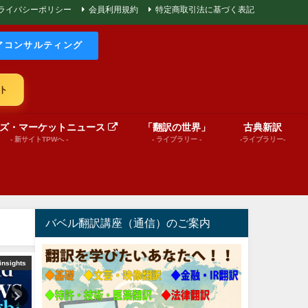
ライバシーポリシー
会員利用規約
特定商取引法に基づく表記
アコンサルティング
ト
ズ・マーケットニュース
「翻訳の世界」
古典新訳
- 新サイトTPWへ -
- ライブラリー -
-ライブラリー-
バベル翻訳講座（通信）のご案内
insights
文芸（プレゼンテーション動画）
Message from