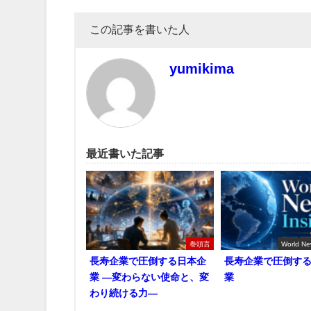
この記事を書いた人
yumikima
最近書いた記事
巻頭言
World Ne
長寿企業で圧倒する日本企
長寿企業で圧倒す
業 ―変わらない使命と、変
業
わり続ける力―