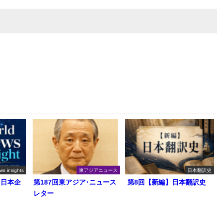
ws insights
東アジアニュース
日本翻訳史
る日本企
第187回東アジア･ニュース
第8回【新編】日本翻訳史
レター