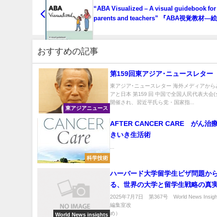
“ABA Visualized – A visual guidebook for
parents and teachers” 『ABA視覚教材
分かる保護者、教師向け図解ガイドブック
おすすめの記事
第159回東アジア･ニュースレター
東アジア･ニュースレター 海外メディアから
アと日本 第159 回 中国で全国人民代表大会(
開催され、習近平氏ら党・国家指...
東アジアニュース
AFTER CANCER CARE がん
きいき生活術
...
科学技術
ハーバード大学留学生ビザ問題か
る、世界の大学と留学生戦略の真
2025年7月7日 第367号 World News Insight
編集室改
め） .
World News insights