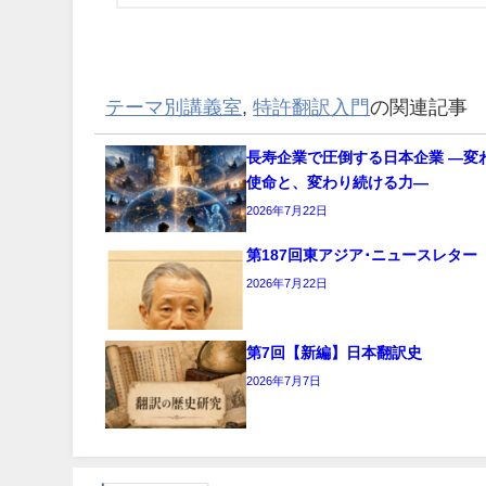
テーマ別講義室
,
特許翻訳入門
の関連記事
長寿企業で圧倒する日本企業 ―変
使命と、変わり続ける力―
2026年7月22日
第187回東アジア･ニュースレター
2026年7月22日
第7回【新編】日本翻訳史
2026年7月7日