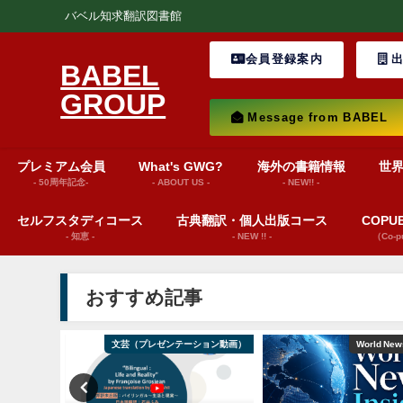
バベル知求翻訳図書館
会員登録案内
出
BABEL
GROUP
Message from BABEL
プレミアム会員
What's GWG?
海外の書籍情報
世
- 50周年記念-
- ABOUT US -
- NEW!! -
セルフスタディコース
古典翻訳・個人出版コース
COP
- 知恵 -
- NEW !! -
（Co-
おすすめ記事
巻頭言
文芸（プレゼンテーション動画）
World News