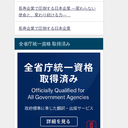
長寿企業で圧倒する日本企業 ―変わらない
使命と、変わり続ける力―
長寿企業で圧倒する日本企業
全省庁統一資格 取得済み