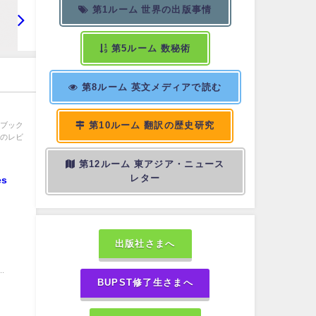
第1ルーム 世界の出版事情
第5ルーム 数秘術
第8ルーム 英文メディアで読む
第10ルーム 翻訳の歴史研究
 ブック
マのレビ
第12ルーム 東アジア・ニュース
レター
es
出版社さまへ
］
.
BUPST修了生さまへ