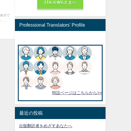
JTA-GWGさまへ
 表示で
...
Professional Translators' Profile
特設ページはこちらから>>
最近の投稿
出版翻訳者をめざすあなたへ