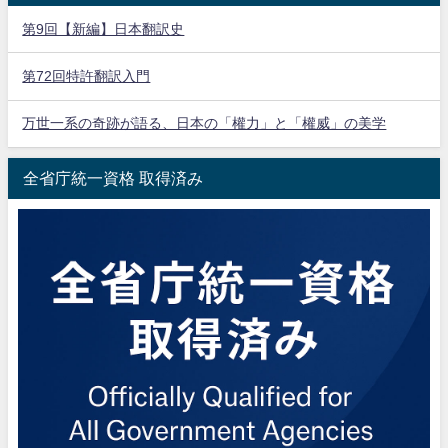
第9回【新編】日本翻訳史
第72回特許翻訳入門
万世一系の奇跡が語る、日本の「權力」と「權威」の美学
全省庁統一資格 取得済み