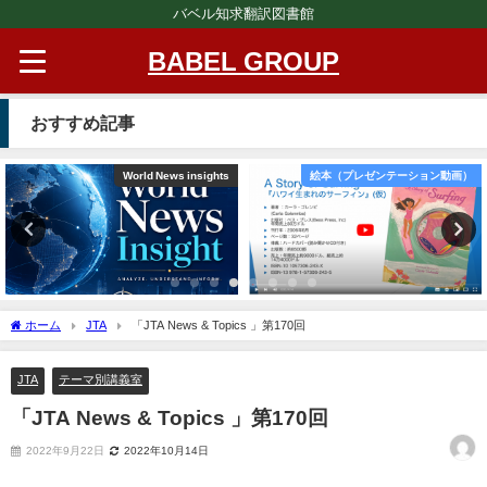
バベル知求翻訳図書館
BABEL GROUP
おすすめ記事
World News insights
絵本（プレゼンテーション動画）
ホーム
JTA
「JTA News & Topics 」第170回
JTA
テーマ別講義室
「JTA News & Topics 」第170回
2022年9月22日
2022年10月14日