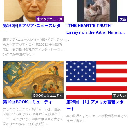
東アジアニュース
文芸
第160回東アジア･ニュースレタ
“THE HEART’S TRUTH”
ー
Essays on the Art of Nursing
「心のメッセージ」 看護にお
東アジア･ニュースレター 海外メディアか
...
らみた東アジアと日本 第160 回 中国関係
けるエッセー集
では、有力格付会社のフィッチ・レーティ
ングスが中国の格付...
BOOKコミュニティ
アメリカ
第19回BOOKコミュニティ
第25回 【1】アメリカ書籍レポ
ート
ブックコミュニティ第19回 いま、翻訳
文学に追い風が吹く理由 欧米の読書コミ
本の世界へようこそ、小学校低学年向けシ
ュニティではいま、選書の価値観が大きく
リーズ書籍...
変わりつつある。従来は英語...