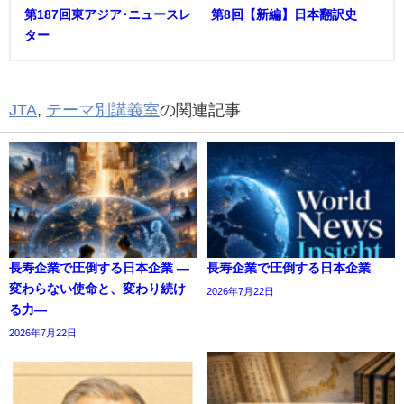
第187回東アジア･ニュースレ
第8回【新編】日本翻訳史
ター
JTA
,
テーマ別講義室
の関連記事
長寿企業で圧倒する日本企業 ―
長寿企業で圧倒する日本企業
変わらない使命と、変わり続け
2026年7月22日
る力―
2026年7月22日