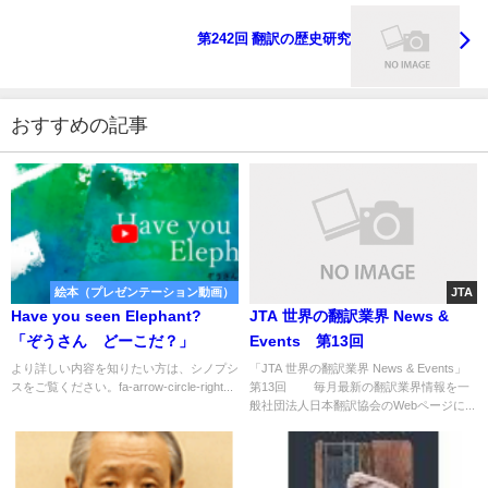
第242回 翻訳の歴史研究
おすすめの記事
絵本（プレゼンテーション動画）
JTA
Have you seen Elephant?
JTA 世界の翻訳業界 News &
「ぞうさん どーこだ？」
Events 第13回
より詳しい内容を知りたい方は、シノプシ
「JTA 世界の翻訳業界 News & Events」
スをご覧ください。fa-arrow-circle-right...
第13回 毎月最新の翻訳業界情報を一
般社団法人日本翻訳協会のWebページに...