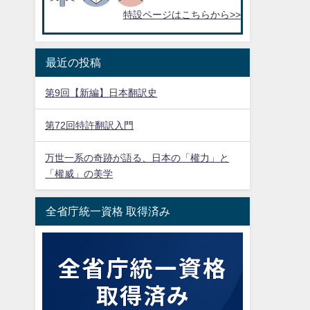
特設ページはこちらから>>
最近の投稿
第9回【新編】日本翻訳史
第72回特許翻訳入門
万世一系の奇跡が語る、日本の「權力」と
「權威」の美学
全省庁統一資格 取得済み