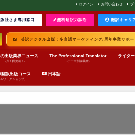
ログイン
お問い合わせ
プ
版社さま専用窓口
無料翻訳力診断
翻訳キャリ
英訳デジタル出版：多言語マーケティング/周年事業サポー
界の出版業界ニュース
The Professional Translator
ライター
-月１回更新！-
-テーマ別講義室-
UB翻訳出版コース
日本語
pubワークショップ）