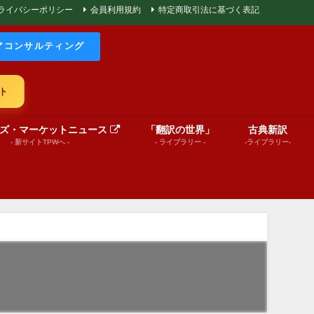
ライバシーポリシー
会員利用規約
特定商取引法に基づく表記
アコンサルティング
ト
ズ・マーケットニュース
「翻訳の世界」
古典新訳
- 新サイトTPWへ -
- ライブラリー -
-ライブラリー-