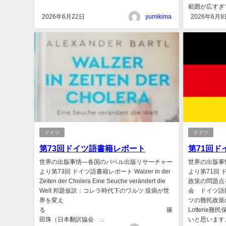
範囲が広すぎて
2026年6月22日
yumikima
2026年6月8
ドイツ
ドイツ
第73回ドイツ語書籍レポート
第71回
世界の出版事情―各国のバベル出版リサーチャー
世界の出版事
より第73回 ドイツ語書籍レポート Walzer in der
より第71回
Zeiten der Cholera Eine Seuche verändert die
政策の問題点
Welt 邦題仮訳：コレラ時代下のワルツ 疫病が世
会 ドイツ語
界を変え
ツの難民政策の
る 篠
Lotteri
田珠（日本翻訳協会 ...
いと思います。