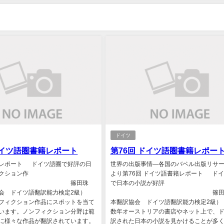
ドイツ
ドイツ語圏書籍レポート
第76回 ドイツ語圏書籍レポー
レポート ドイツ語圏で好評の日
世界の出版事情―各国のバベル出版リサ
クション作
より第76回 ドイツ語書籍レポート ド
 篠田珠
で日本の小説が好評
協会 ドイツ語翻訳能力検定2級）
篠田珠（
フィクション作品にスポットを当て
本翻訳協会 ドイツ語翻訳能力検定2級）
います。ノンフィクション分野は範
数年オーストリアの書店やネット上で、
に様々な作品が翻訳されています。
訳された日本の小説を見かけることが多