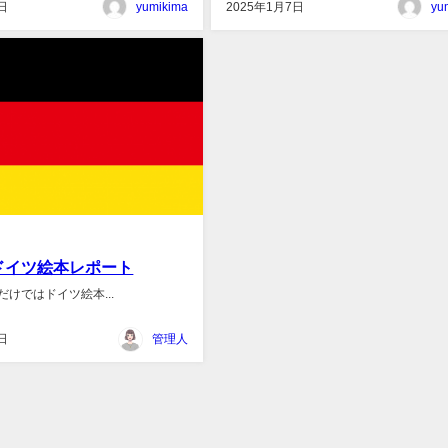
日
yumikima
2025年1月7日
yu
ドイツ絵本レポート
けではドイツ絵本...
日
管理人