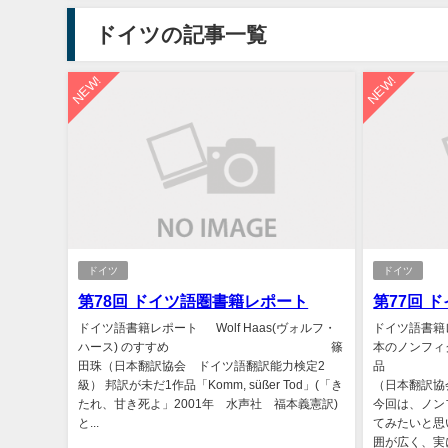
ドイツの記事一覧
NEW!
NEW!
ドイツ
ドイツ
第78回 ドイツ語圏書籍レポート
第77回 
ドイツ語書籍レポート Wolf Haas(ヴォルフ・
ドイツ語書籍
ハース) のすすめ 篠
本のノンフィ
田珠（日本翻訳協会 ドイツ語翻訳能力検定2
品
級） 邦訳が未だ1作品「Komm, süßer Tod」(「き
（日本翻訳
たれ、甘き死よ」2001年 水声社 福本義憲訳)
今回は、ノン
と...
てみたいと思
囲が広く、実