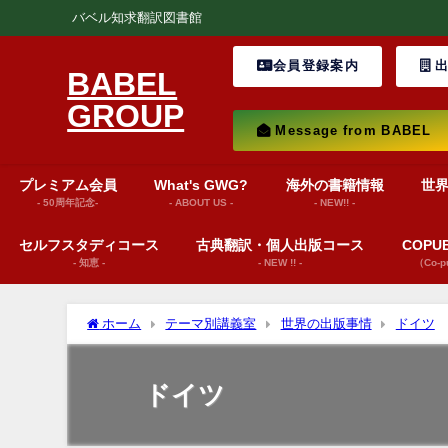
バベル知求翻訳図書館
会員登録案内
出
BABEL
GROUP
Message from BABEL
プレミアム会員
What's GWG?
海外の書籍情報
世
- 50周年記念-
- ABOUT US -
- NEW!! -
セルフスタディコース
古典翻訳・個人出版コース
COP
- 知恵 -
- NEW !! -
（Co-
ホーム
テーマ別講義室
世界の出版事情
ドイツ
ドイツ