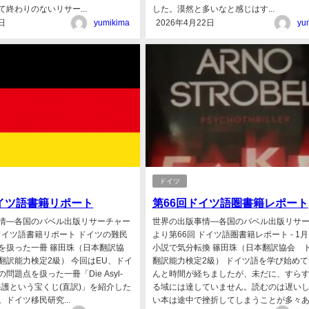
終わりのないリサー...
した。漠然と多いなと感じはす...
日
yumikima
2026年4月22日
yu
ドイツ
ドイツ語書籍リポート
第66回ドイツ語圏書籍レポート
情―各国のバベル出版リサーチャー
世界の出版事情―各国のバベル出版リサ
 ドイツ語書籍リポート ドイツの難民
より第66回 ドイツ語圏書籍レポート - 1
を扱った一冊 篠田珠（日本翻訳協
小説で気分転換 篠田珠（日本翻訳協会 
翻訳能力検定2級） 今回はEU、ドイ
翻訳能力検定2級） ドイツ語を学び始め
問題点を扱った一冊「Die Asyl-
んと時間が経ちましたが、未だに、すら
e難民保護という宝くじ(直訳)」を紹介した
る域には達していません。読むのは遅い
ドイツ移民研究...
い本は途中で挫折してしまうことが多々あり