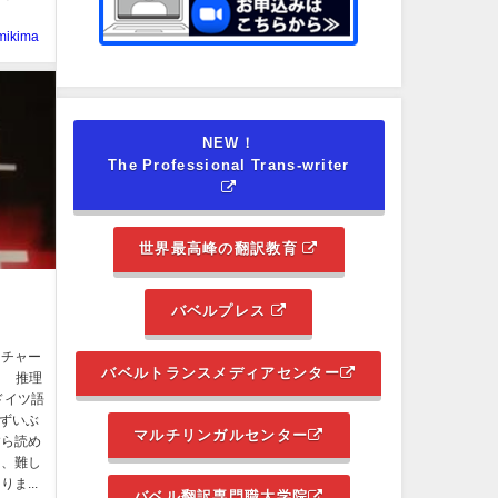
mikima
NEW！
The Professional Trans-writer
世界最高峰の翻訳教育
バベルプレス
ーチャー
バベルトランスメディアセンター
月 推理
ドイツ語
てずいぶ
マルチリンガルセンター
すら読め
し、難し
ま...
バベル翻訳専門職大学院