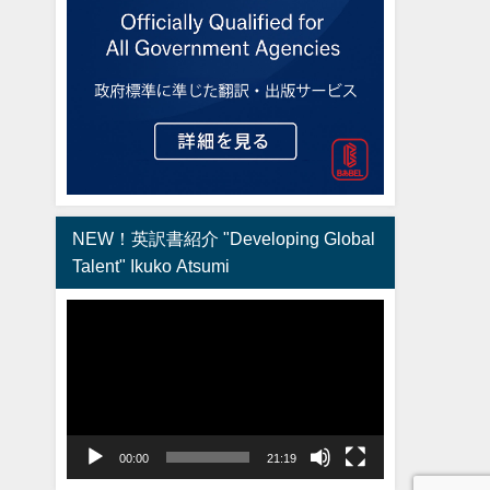
NEW！英訳書紹介 "Developing Global
Talent" Ikuko Atsumi
動
画
プ
レ
ー
ヤ
00:00
21:19
ー