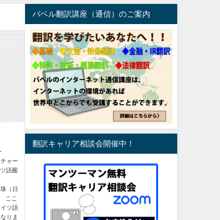
バベル翻訳講座（通信）のご案内
翻訳キャリア相談会開催中！
ト
ーチャー
イツ語圏
日
 ここ
ドイツ語
くなりま