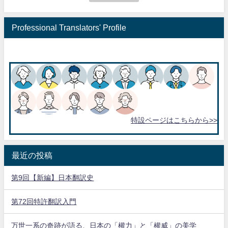
Professional Translators' Profile
特設ページはこちらから>>
最近の投稿
第9回【新編】日本翻訳史
第72回特許翻訳入門
万世一系の奇跡が語る、日本の「權力」と「權威」の美学